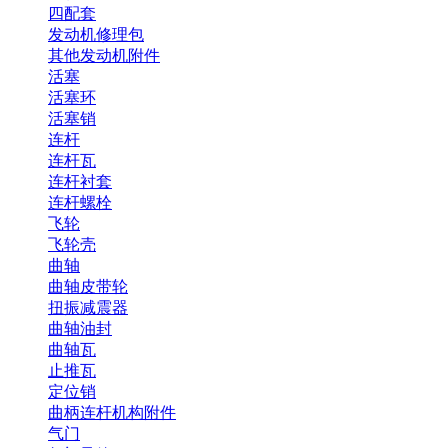
四配套
发动机修理包
其他发动机附件
活塞
活塞环
活塞销
连杆
连杆瓦
连杆衬套
连杆螺栓
飞轮
飞轮壳
曲轴
曲轴皮带轮
扭振减震器
曲轴油封
曲轴瓦
止推瓦
定位销
曲柄连杆机构附件
气门