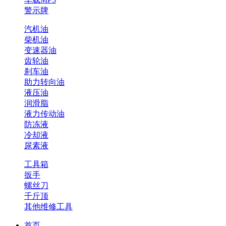
警示牌
汽机油
柴机油
变速器油
齿轮油
刹车油
助力转向油
液压油
润滑脂
液力传动油
防冻液
冷却液
尿素液
工具箱
扳手
螺丝刀
千斤顶
其他维修工具
首页