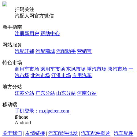
扫码关注
汽配人网官方微信
新手指南
注册新用户
帮助中心
网站服务
汽配旺铺
汽配商城
汽配助手
营销宝
特色市场
商用车市场
乘用车市场
东风市场
重汽市场
陕汽市场
一
汽市场
北汽市场
江淮市场
专用汽车
地方分站
江苏分站
广东分站
山东分站
河南分站
移动端
手机登录：m.qipeiren.com
iPhone
Android
关于我们
|
友情链接
|
汽车配件批发
|
汽车配件图片
|
汽车配件