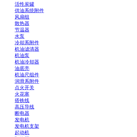
活性炭罐
供油系统附件
风扇组
散热器
节温器
水泵
冷却系附件
机油滤清器
机油泵
机油冷却器
油底壳
机油尺组件
润滑系附件
点火开关
火花塞
搭铁线
高压导线
断电器
发电机
发电机支架
起动机