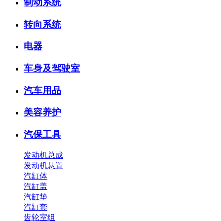
制动系统
转向系统
电器
车身及驾驶室
汽车用品
美容养护
汽保工具
发动机总成
发动机悬置
汽缸体
汽缸盖
汽缸垫
汽缸套
齿轮室组