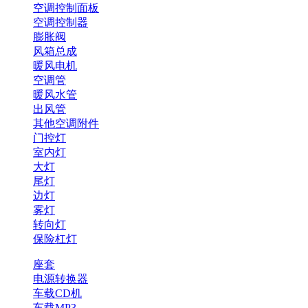
空调控制面板
空调控制器
膨胀阀
风箱总成
暖风电机
空调管
暖风水管
出风管
其他空调附件
门控灯
室内灯
大灯
尾灯
边灯
雾灯
转向灯
保险杠灯
座套
电源转换器
车载CD机
车载MP3