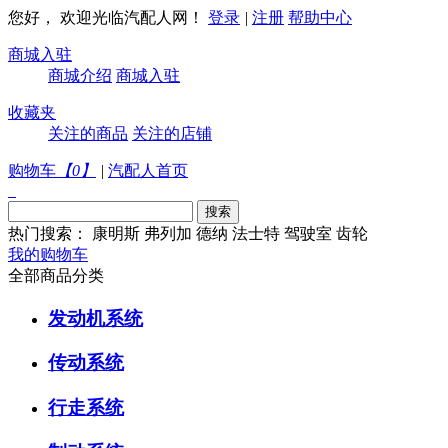
您好， 欢迎光临汽配人网！
登录
|
注册
帮助中心
商城入驻
商城介绍
商城入驻
收藏夹
关注的商品
关注的店铺
购物车
【
0
】
|
汽配人首页
热门搜索：
康明斯
弗列加
德纳
法士特
驾驶室
齿轮
我的购物车
全部商品分类
发动机系统
传动系统
行走系统