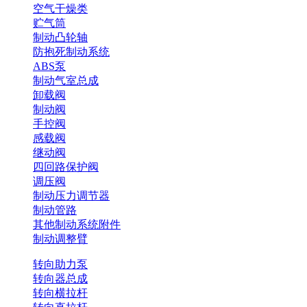
空气干燥类
贮气筒
制动凸轮轴
防抱死制动系统
ABS泵
制动气室总成
卸载阀
制动阀
手控阀
感载阀
继动阀
四回路保护阀
调压阀
制动压力调节器
制动管路
其他制动系统附件
制动调整臂
转向助力泵
转向器总成
转向横拉杆