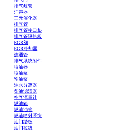
排气歧管
消声器
三元催化器
排气管
排气管接口垫
排气管隔热板
EGR阀
EGR冷却器
连通管
排气系统附件
喷油器
喷油泵
输油泵
油水分离器
柴油滤清器
空气流量计
燃油箱
燃油油管
燃油喷射系统
油门踏板
油门拉线