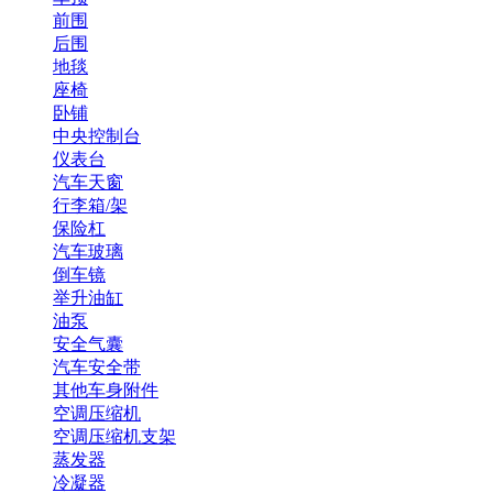
前围
后围
地毯
座椅
卧铺
中央控制台
仪表台
汽车天窗
行李箱/架
保险杠
汽车玻璃
倒车镜
举升油缸
油泵
安全气囊
汽车安全带
其他车身附件
空调压缩机
空调压缩机支架
蒸发器
冷凝器