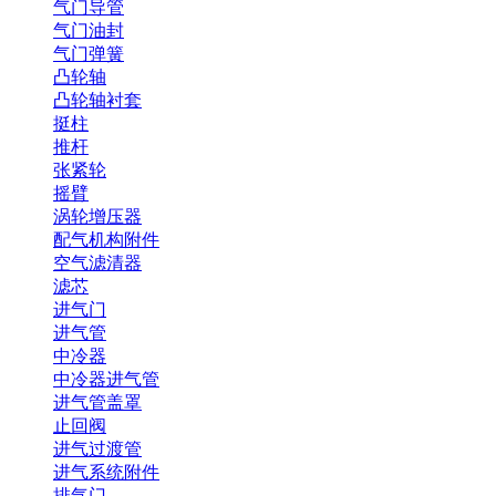
气门导管
气门油封
气门弹簧
凸轮轴
凸轮轴衬套
挺柱
推杆
张紧轮
摇臂
涡轮增压器
配气机构附件
空气滤清器
滤芯
进气门
进气管
中冷器
中冷器进气管
进气管盖罩
止回阀
进气过渡管
进气系统附件
排气门