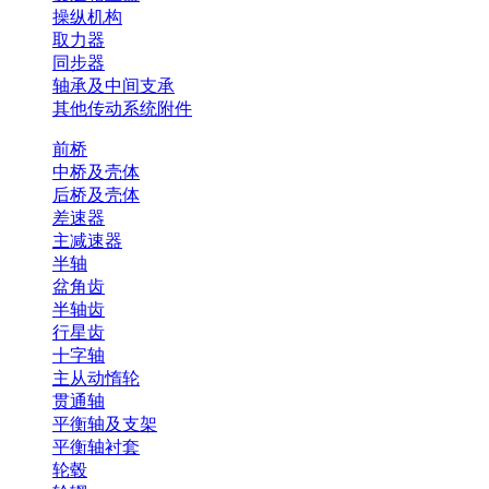
操纵机构
取力器
同步器
轴承及中间支承
其他传动系统附件
前桥
中桥及壳体
后桥及壳体
差速器
主减速器
半轴
盆角齿
半轴齿
行星齿
十字轴
主从动惰轮
贯通轴
平衡轴及支架
平衡轴衬套
轮毂