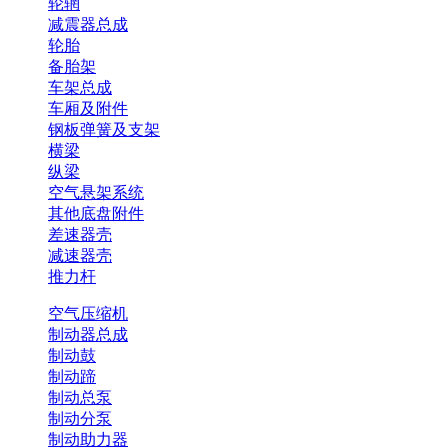
轮辋
减震器总成
轮胎
备胎架
车架总成
车厢及附件
钢板弹簧及支架
横梁
纵梁
空气悬架系统
其他底盘附件
差速器壳
减速器壳
推力杆
空气压缩机
制动器总成
制动鼓
制动蹄
制动总泵
制动分泵
制动助力器