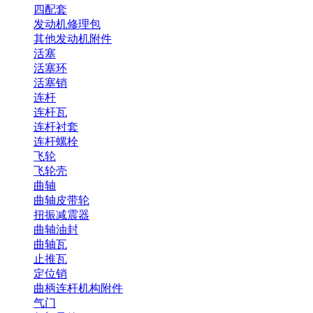
四配套
发动机修理包
其他发动机附件
活塞
活塞环
活塞销
连杆
连杆瓦
连杆衬套
连杆螺栓
飞轮
飞轮壳
曲轴
曲轴皮带轮
扭振减震器
曲轴油封
曲轴瓦
止推瓦
定位销
曲柄连杆机构附件
气门