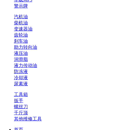
警示牌
汽机油
柴机油
变速器油
齿轮油
刹车油
助力转向油
液压油
润滑脂
液力传动油
防冻液
冷却液
尿素液
工具箱
扳手
螺丝刀
千斤顶
其他维修工具
首页