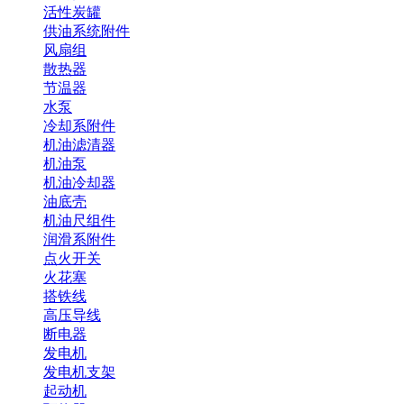
活性炭罐
供油系统附件
风扇组
散热器
节温器
水泵
冷却系附件
机油滤清器
机油泵
机油冷却器
油底壳
机油尺组件
润滑系附件
点火开关
火花塞
搭铁线
高压导线
断电器
发电机
发电机支架
起动机