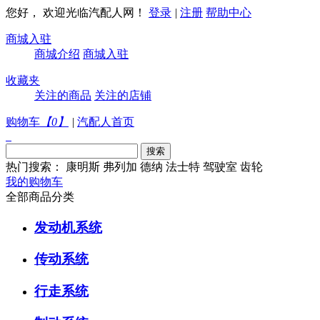
您好， 欢迎光临汽配人网！
登录
|
注册
帮助中心
商城入驻
商城介绍
商城入驻
收藏夹
关注的商品
关注的店铺
购物车
【
0
】
|
汽配人首页
热门搜索：
康明斯
弗列加
德纳
法士特
驾驶室
齿轮
我的购物车
全部商品分类
发动机系统
传动系统
行走系统