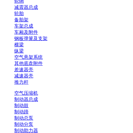
轮辋
减震器总成
轮胎
备胎架
车架总成
车厢及附件
钢板弹簧及支架
横梁
纵梁
空气悬架系统
其他底盘附件
差速器壳
减速器壳
推力杆
空气压缩机
制动器总成
制动鼓
制动蹄
制动总泵
制动分泵
制动助力器