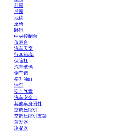
前围
后围
地毯
座椅
卧铺
中央控制台
仪表台
汽车天窗
行李箱/架
保险杠
汽车玻璃
倒车镜
举升油缸
油泵
安全气囊
汽车安全带
其他车身附件
空调压缩机
空调压缩机支架
蒸发器
冷凝器