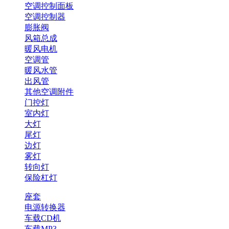
空调控制面板
空调控制器
膨胀阀
风箱总成
暖风电机
空调管
暖风水管
出风管
其他空调附件
门控灯
室内灯
大灯
尾灯
边灯
雾灯
转向灯
保险杠灯
座套
电源转换器
车载CD机
车载MP3