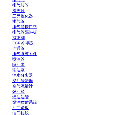
排气歧管
消声器
三元催化器
排气管
排气管接口垫
排气管隔热板
EGR阀
EGR冷却器
连通管
排气系统附件
喷油器
喷油泵
输油泵
油水分离器
柴油滤清器
空气流量计
燃油箱
燃油油管
燃油喷射系统
油门踏板
油门拉线