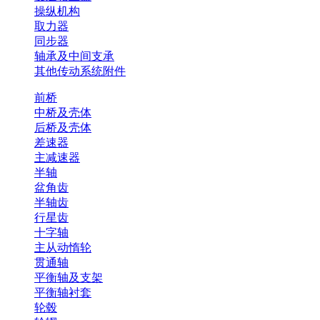
操纵机构
取力器
同步器
轴承及中间支承
其他传动系统附件
前桥
中桥及壳体
后桥及壳体
差速器
主减速器
半轴
盆角齿
半轴齿
行星齿
十字轴
主从动惰轮
贯通轴
平衡轴及支架
平衡轴衬套
轮毂