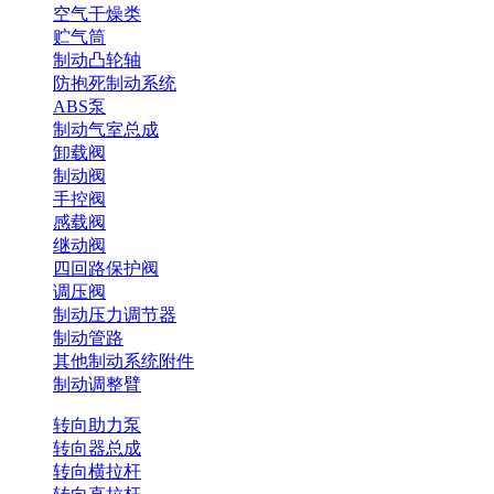
空气干燥类
贮气筒
制动凸轮轴
防抱死制动系统
ABS泵
制动气室总成
卸载阀
制动阀
手控阀
感载阀
继动阀
四回路保护阀
调压阀
制动压力调节器
制动管路
其他制动系统附件
制动调整臂
转向助力泵
转向器总成
转向横拉杆