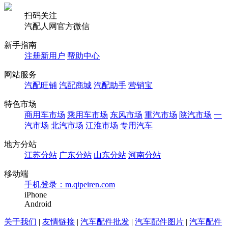
扫码关注
汽配人网官方微信
新手指南
注册新用户
帮助中心
网站服务
汽配旺铺
汽配商城
汽配助手
营销宝
特色市场
商用车市场
乘用车市场
东风市场
重汽市场
陕汽市场
一
汽市场
北汽市场
江淮市场
专用汽车
地方分站
江苏分站
广东分站
山东分站
河南分站
移动端
手机登录：m.qipeiren.com
iPhone
Android
关于我们
|
友情链接
|
汽车配件批发
|
汽车配件图片
|
汽车配件