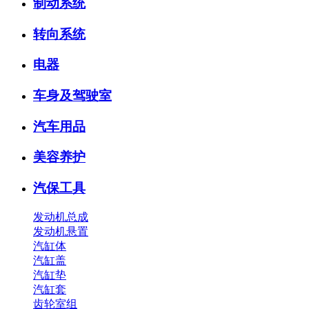
制动系统
转向系统
电器
车身及驾驶室
汽车用品
美容养护
汽保工具
发动机总成
发动机悬置
汽缸体
汽缸盖
汽缸垫
汽缸套
齿轮室组