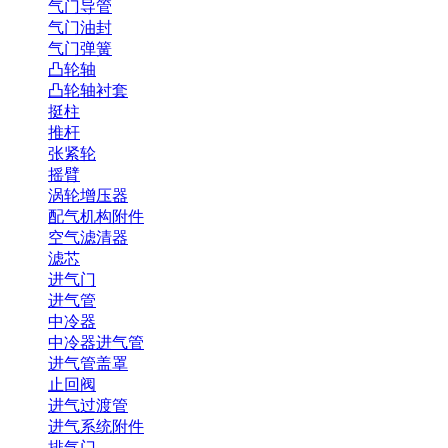
气门导管
气门油封
气门弹簧
凸轮轴
凸轮轴衬套
挺柱
推杆
张紧轮
摇臂
涡轮增压器
配气机构附件
空气滤清器
滤芯
进气门
进气管
中冷器
中冷器进气管
进气管盖罩
止回阀
进气过渡管
进气系统附件
排气门