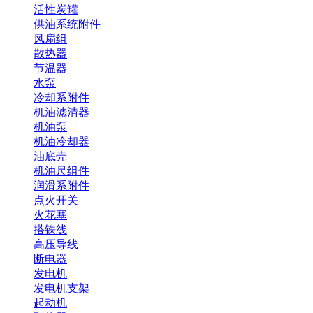
活性炭罐
供油系统附件
风扇组
散热器
节温器
水泵
冷却系附件
机油滤清器
机油泵
机油冷却器
油底壳
机油尺组件
润滑系附件
点火开关
火花塞
搭铁线
高压导线
断电器
发电机
发电机支架
起动机