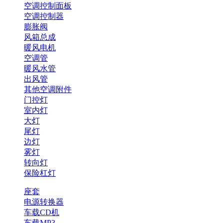
空调控制面板
空调控制器
膨胀阀
风箱总成
暖风电机
空调管
暖风水管
出风管
其他空调附件
门控灯
室内灯
大灯
尾灯
边灯
雾灯
转向灯
保险杠灯
座套
电源转换器
车载CD机
车载MP3