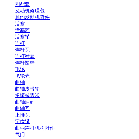
四配套
发动机修理包
其他发动机附件
活塞
活塞环
活塞销
连杆
连杆瓦
连杆衬套
连杆螺栓
飞轮
飞轮壳
曲轴
曲轴皮带轮
扭振减震器
曲轴油封
曲轴瓦
止推瓦
定位销
曲柄连杆机构附件
气门