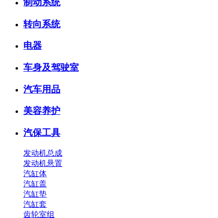
制动系统
转向系统
电器
车身及驾驶室
汽车用品
美容养护
汽保工具
发动机总成
发动机悬置
汽缸体
汽缸盖
汽缸垫
汽缸套
齿轮室组