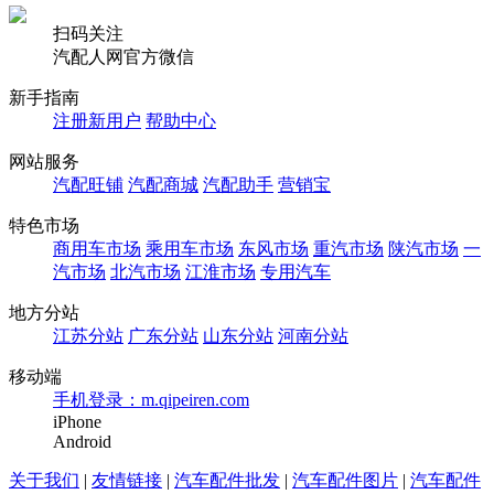
扫码关注
汽配人网官方微信
新手指南
注册新用户
帮助中心
网站服务
汽配旺铺
汽配商城
汽配助手
营销宝
特色市场
商用车市场
乘用车市场
东风市场
重汽市场
陕汽市场
一
汽市场
北汽市场
江淮市场
专用汽车
地方分站
江苏分站
广东分站
山东分站
河南分站
移动端
手机登录：m.qipeiren.com
iPhone
Android
关于我们
|
友情链接
|
汽车配件批发
|
汽车配件图片
|
汽车配件