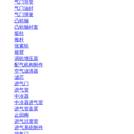
气门导管
气门油封
气门弹簧
凸轮轴
凸轮轴衬套
挺柱
推杆
张紧轮
摇臂
涡轮增压器
配气机构附件
空气滤清器
滤芯
进气门
进气管
中冷器
中冷器进气管
进气管盖罩
止回阀
进气过渡管
进气系统附件
排气门