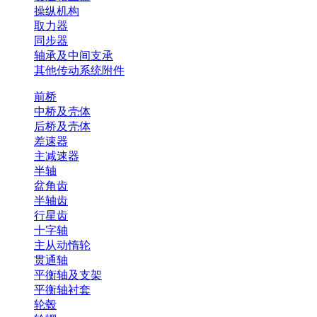
操纵机构
取力器
同步器
轴承及中间支承
其他传动系统附件
前桥
中桥及壳体
后桥及壳体
差速器
主减速器
半轴
盆角齿
半轴齿
行星齿
十字轴
主从动惰轮
贯通轴
平衡轴及支架
平衡轴衬套
轮毂