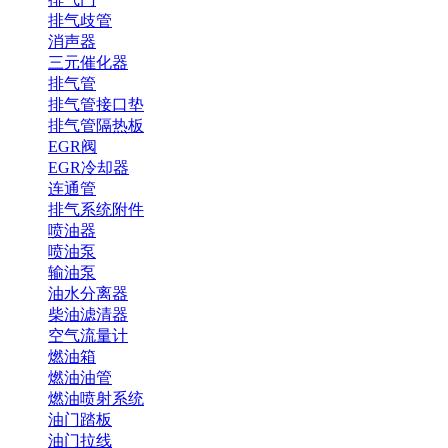
排气歧管
消声器
三元催化器
排气管
排气管接口垫
排气管隔热板
EGR阀
EGR冷却器
连通管
排气系统附件
喷油器
喷油泵
输油泵
油水分离器
柴油滤清器
空气流量计
燃油箱
燃油油管
燃油喷射系统
油门踏板
油门拉线