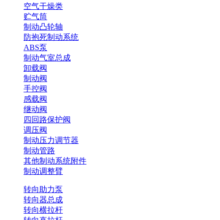
空气干燥类
贮气筒
制动凸轮轴
防抱死制动系统
ABS泵
制动气室总成
卸载阀
制动阀
手控阀
感载阀
继动阀
四回路保护阀
调压阀
制动压力调节器
制动管路
其他制动系统附件
制动调整臂
转向助力泵
转向器总成
转向横拉杆