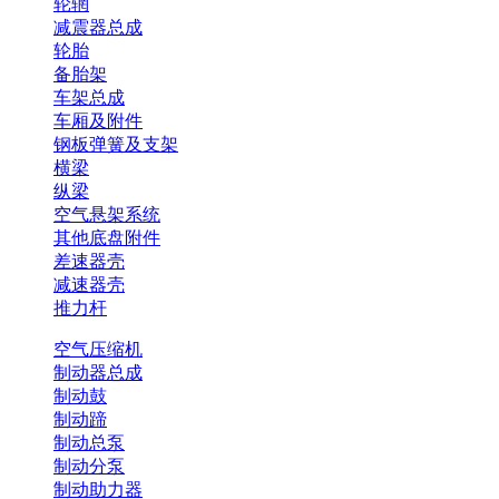
轮辋
减震器总成
轮胎
备胎架
车架总成
车厢及附件
钢板弹簧及支架
横梁
纵梁
空气悬架系统
其他底盘附件
差速器壳
减速器壳
推力杆
空气压缩机
制动器总成
制动鼓
制动蹄
制动总泵
制动分泵
制动助力器