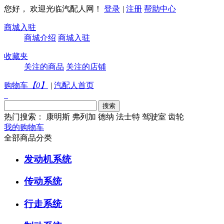
您好， 欢迎光临汽配人网！
登录
|
注册
帮助中心
商城入驻
商城介绍
商城入驻
收藏夹
关注的商品
关注的店铺
购物车
【
0
】
|
汽配人首页
热门搜索：
康明斯
弗列加
德纳
法士特
驾驶室
齿轮
我的购物车
全部商品分类
发动机系统
传动系统
行走系统