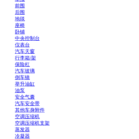
前围
后围
地毯
座椅
卧铺
中央控制台
仪表台
汽车天窗
行李箱/架
保险杠
汽车玻璃
倒车镜
举升油缸
油泵
安全气囊
汽车安全带
其他车身附件
空调压缩机
空调压缩机支架
蒸发器
冷凝器