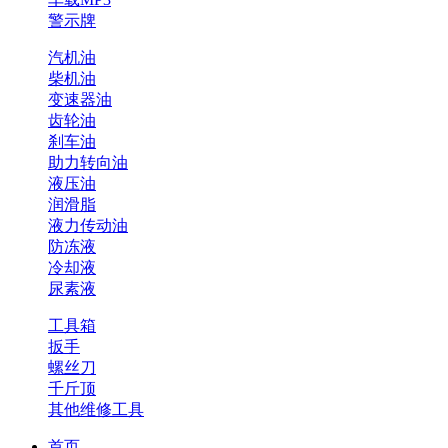
警示牌
汽机油
柴机油
变速器油
齿轮油
刹车油
助力转向油
液压油
润滑脂
液力传动油
防冻液
冷却液
尿素液
工具箱
扳手
螺丝刀
千斤顶
其他维修工具
首页