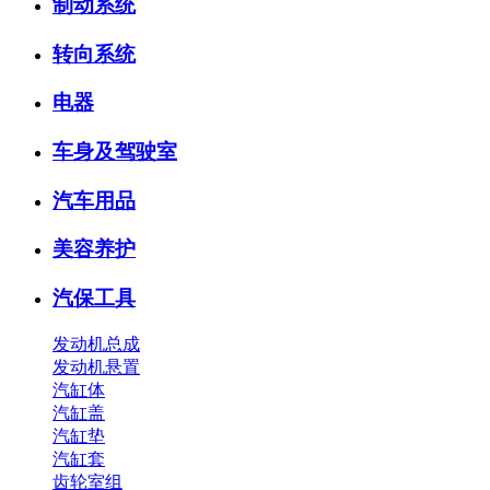
制动系统
转向系统
电器
车身及驾驶室
汽车用品
美容养护
汽保工具
发动机总成
发动机悬置
汽缸体
汽缸盖
汽缸垫
汽缸套
齿轮室组