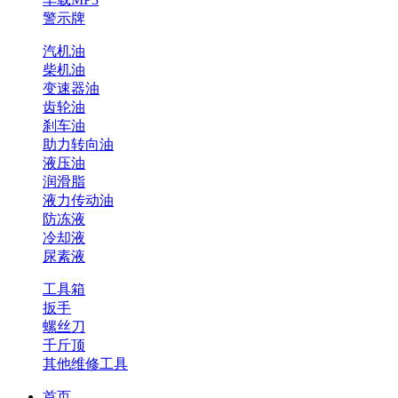
警示牌
汽机油
柴机油
变速器油
齿轮油
刹车油
助力转向油
液压油
润滑脂
液力传动油
防冻液
冷却液
尿素液
工具箱
扳手
螺丝刀
千斤顶
其他维修工具
首页