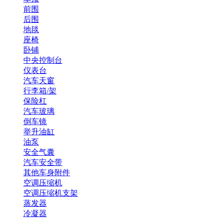
前围
后围
地毯
座椅
卧铺
中央控制台
仪表台
汽车天窗
行李箱/架
保险杠
汽车玻璃
倒车镜
举升油缸
油泵
安全气囊
汽车安全带
其他车身附件
空调压缩机
空调压缩机支架
蒸发器
冷凝器