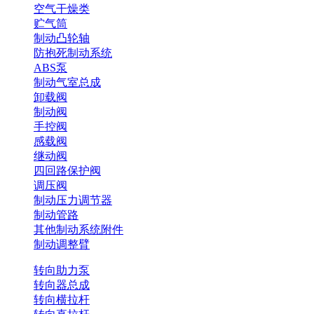
空气干燥类
贮气筒
制动凸轮轴
防抱死制动系统
ABS泵
制动气室总成
卸载阀
制动阀
手控阀
感载阀
继动阀
四回路保护阀
调压阀
制动压力调节器
制动管路
其他制动系统附件
制动调整臂
转向助力泵
转向器总成
转向横拉杆