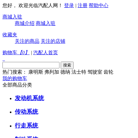
您好， 欢迎光临汽配人网！
登录
|
注册
帮助中心
商城入驻
商城介绍
商城入驻
收藏夹
关注的商品
关注的店铺
购物车
【
0
】
|
汽配人首页
热门搜索：
康明斯
弗列加
德纳
法士特
驾驶室
齿轮
我的购物车
全部商品分类
发动机系统
传动系统
行走系统