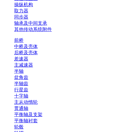
操纵机构
取力器
同步器
轴承及中间支承
其他传动系统附件
前桥
中桥及壳体
后桥及壳体
差速器
主减速器
半轴
盆角齿
半轴齿
行星齿
十字轴
主从动惰轮
贯通轴
平衡轴及支架
平衡轴衬套
轮毂