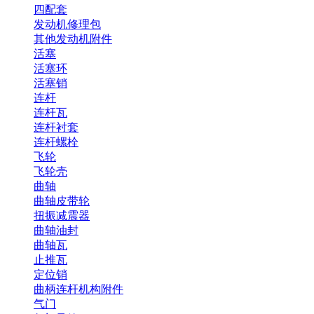
四配套
发动机修理包
其他发动机附件
活塞
活塞环
活塞销
连杆
连杆瓦
连杆衬套
连杆螺栓
飞轮
飞轮壳
曲轴
曲轴皮带轮
扭振减震器
曲轴油封
曲轴瓦
止推瓦
定位销
曲柄连杆机构附件
气门