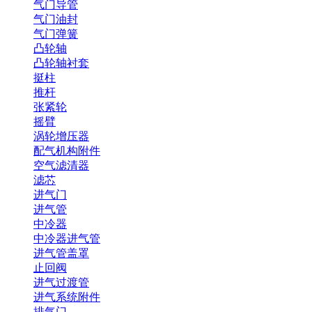
气门导管
气门油封
气门弹簧
凸轮轴
凸轮轴衬套
挺柱
推杆
张紧轮
摇臂
涡轮增压器
配气机构附件
空气滤清器
滤芯
进气门
进气管
中冷器
中冷器进气管
进气管盖罩
止回阀
进气过渡管
进气系统附件
排气门