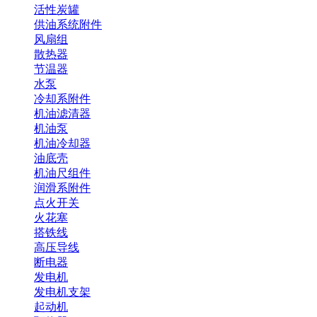
活性炭罐
供油系统附件
风扇组
散热器
节温器
水泵
冷却系附件
机油滤清器
机油泵
机油冷却器
油底壳
机油尺组件
润滑系附件
点火开关
火花塞
搭铁线
高压导线
断电器
发电机
发电机支架
起动机