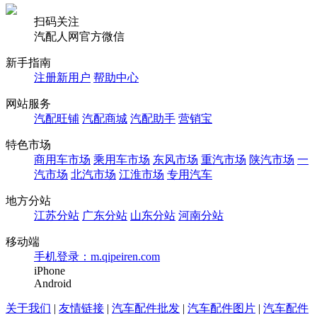
扫码关注
汽配人网官方微信
新手指南
注册新用户
帮助中心
网站服务
汽配旺铺
汽配商城
汽配助手
营销宝
特色市场
商用车市场
乘用车市场
东风市场
重汽市场
陕汽市场
一
汽市场
北汽市场
江淮市场
专用汽车
地方分站
江苏分站
广东分站
山东分站
河南分站
移动端
手机登录：m.qipeiren.com
iPhone
Android
关于我们
|
友情链接
|
汽车配件批发
|
汽车配件图片
|
汽车配件