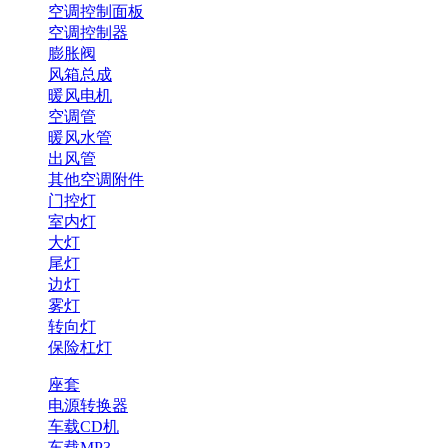
空调控制面板
空调控制器
膨胀阀
风箱总成
暖风电机
空调管
暖风水管
出风管
其他空调附件
门控灯
室内灯
大灯
尾灯
边灯
雾灯
转向灯
保险杠灯
座套
电源转换器
车载CD机
车载MP3