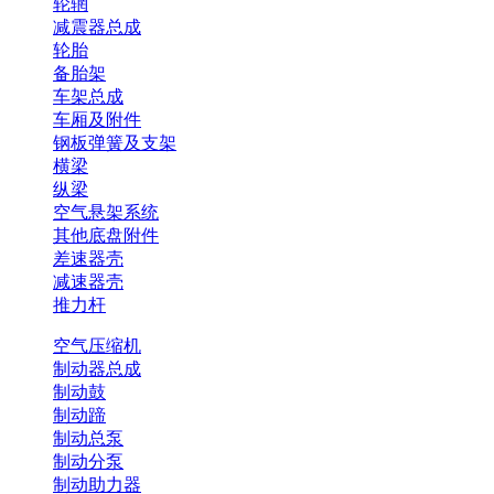
轮辋
减震器总成
轮胎
备胎架
车架总成
车厢及附件
钢板弹簧及支架
横梁
纵梁
空气悬架系统
其他底盘附件
差速器壳
减速器壳
推力杆
空气压缩机
制动器总成
制动鼓
制动蹄
制动总泵
制动分泵
制动助力器