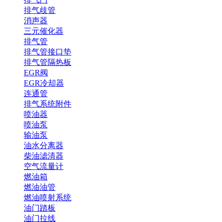
排气歧管
消声器
三元催化器
排气管
排气管接口垫
排气管隔热板
EGR阀
EGR冷却器
连通管
排气系统附件
喷油器
喷油泵
输油泵
油水分离器
柴油滤清器
空气流量计
燃油箱
燃油油管
燃油喷射系统
油门踏板
油门拉线