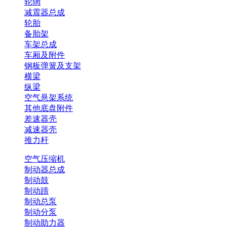
轮辋
减震器总成
轮胎
备胎架
车架总成
车厢及附件
钢板弹簧及支架
横梁
纵梁
空气悬架系统
其他底盘附件
差速器壳
减速器壳
推力杆
空气压缩机
制动器总成
制动鼓
制动蹄
制动总泵
制动分泵
制动助力器