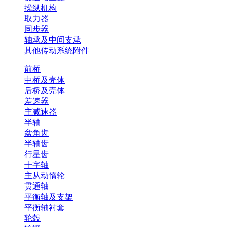
操纵机构
取力器
同步器
轴承及中间支承
其他传动系统附件
前桥
中桥及壳体
后桥及壳体
差速器
主减速器
半轴
盆角齿
半轴齿
行星齿
十字轴
主从动惰轮
贯通轴
平衡轴及支架
平衡轴衬套
轮毂