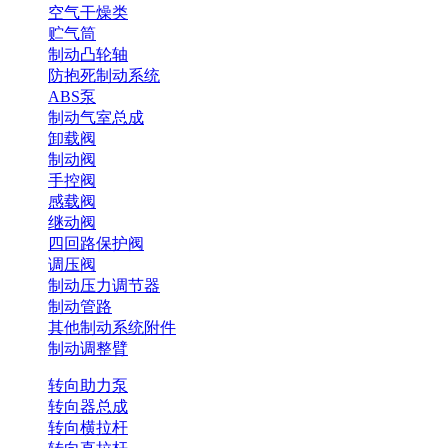
空气干燥类
贮气筒
制动凸轮轴
防抱死制动系统
ABS泵
制动气室总成
卸载阀
制动阀
手控阀
感载阀
继动阀
四回路保护阀
调压阀
制动压力调节器
制动管路
其他制动系统附件
制动调整臂
转向助力泵
转向器总成
转向横拉杆