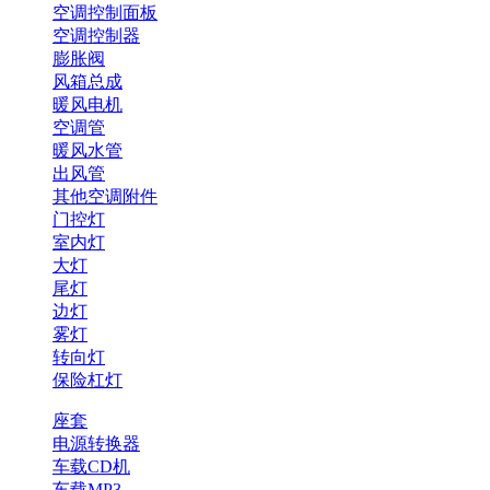
空调控制面板
空调控制器
膨胀阀
风箱总成
暖风电机
空调管
暖风水管
出风管
其他空调附件
门控灯
室内灯
大灯
尾灯
边灯
雾灯
转向灯
保险杠灯
座套
电源转换器
车载CD机
车载MP3