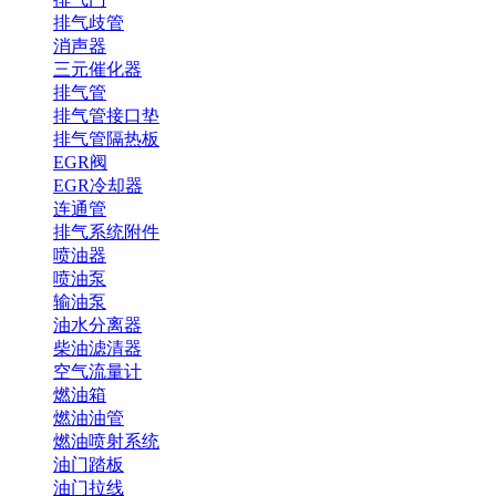
排气歧管
消声器
三元催化器
排气管
排气管接口垫
排气管隔热板
EGR阀
EGR冷却器
连通管
排气系统附件
喷油器
喷油泵
输油泵
油水分离器
柴油滤清器
空气流量计
燃油箱
燃油油管
燃油喷射系统
油门踏板
油门拉线