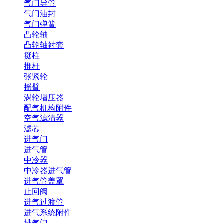
气门导管
气门油封
气门弹簧
凸轮轴
凸轮轴衬套
挺柱
推杆
张紧轮
摇臂
涡轮增压器
配气机构附件
空气滤清器
滤芯
进气门
进气管
中冷器
中冷器进气管
进气管盖罩
止回阀
进气过渡管
进气系统附件
排气门