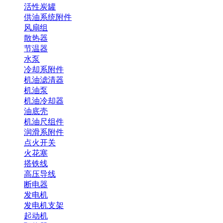
活性炭罐
供油系统附件
风扇组
散热器
节温器
水泵
冷却系附件
机油滤清器
机油泵
机油冷却器
油底壳
机油尺组件
润滑系附件
点火开关
火花塞
搭铁线
高压导线
断电器
发电机
发电机支架
起动机