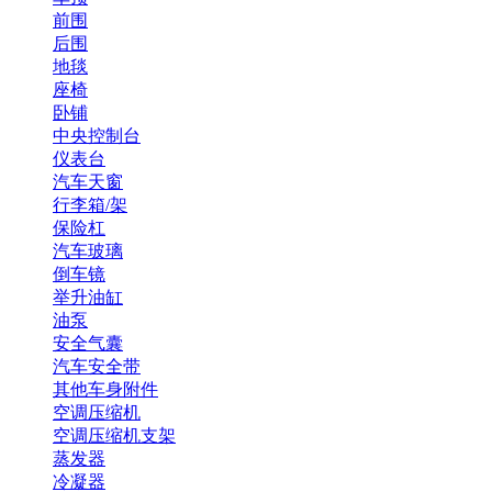
前围
后围
地毯
座椅
卧铺
中央控制台
仪表台
汽车天窗
行李箱/架
保险杠
汽车玻璃
倒车镜
举升油缸
油泵
安全气囊
汽车安全带
其他车身附件
空调压缩机
空调压缩机支架
蒸发器
冷凝器