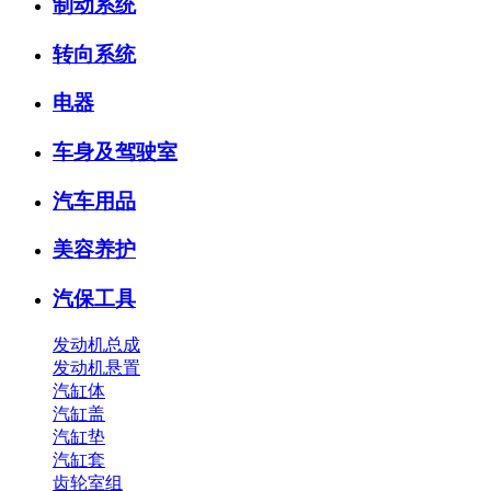
制动系统
转向系统
电器
车身及驾驶室
汽车用品
美容养护
汽保工具
发动机总成
发动机悬置
汽缸体
汽缸盖
汽缸垫
汽缸套
齿轮室组