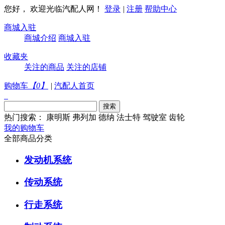
您好， 欢迎光临汽配人网！
登录
|
注册
帮助中心
商城入驻
商城介绍
商城入驻
收藏夹
关注的商品
关注的店铺
购物车
【
0
】
|
汽配人首页
热门搜索：
康明斯
弗列加
德纳
法士特
驾驶室
齿轮
我的购物车
全部商品分类
发动机系统
传动系统
行走系统