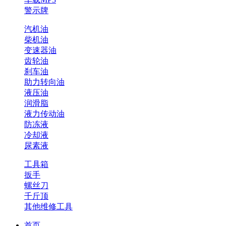
警示牌
汽机油
柴机油
变速器油
齿轮油
刹车油
助力转向油
液压油
润滑脂
液力传动油
防冻液
冷却液
尿素液
工具箱
扳手
螺丝刀
千斤顶
其他维修工具
首页