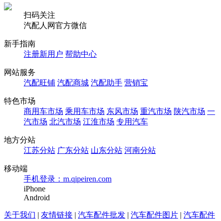
扫码关注
汽配人网官方微信
新手指南
注册新用户
帮助中心
网站服务
汽配旺铺
汽配商城
汽配助手
营销宝
特色市场
商用车市场
乘用车市场
东风市场
重汽市场
陕汽市场
一
汽市场
北汽市场
江淮市场
专用汽车
地方分站
江苏分站
广东分站
山东分站
河南分站
移动端
手机登录：m.qipeiren.com
iPhone
Android
关于我们
|
友情链接
|
汽车配件批发
|
汽车配件图片
|
汽车配件