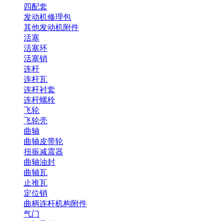
四配套
发动机修理包
其他发动机附件
活塞
活塞环
活塞销
连杆
连杆瓦
连杆衬套
连杆螺栓
飞轮
飞轮壳
曲轴
曲轴皮带轮
扭振减震器
曲轴油封
曲轴瓦
止推瓦
定位销
曲柄连杆机构附件
气门