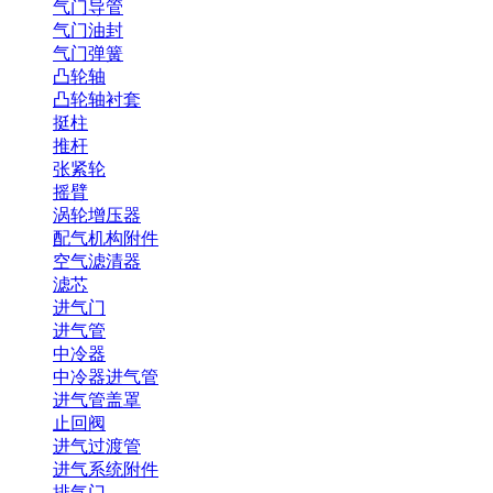
气门导管
气门油封
气门弹簧
凸轮轴
凸轮轴衬套
挺柱
推杆
张紧轮
摇臂
涡轮增压器
配气机构附件
空气滤清器
滤芯
进气门
进气管
中冷器
中冷器进气管
进气管盖罩
止回阀
进气过渡管
进气系统附件
排气门