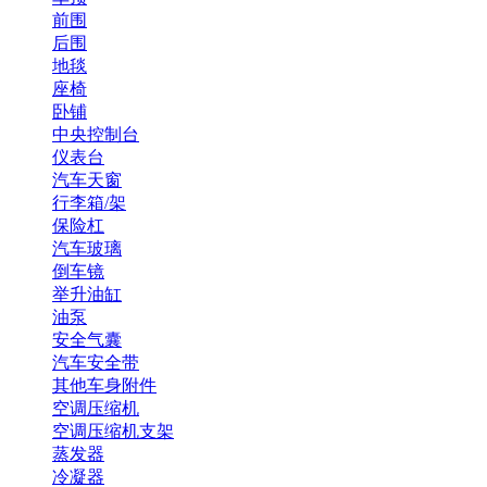
前围
后围
地毯
座椅
卧铺
中央控制台
仪表台
汽车天窗
行李箱/架
保险杠
汽车玻璃
倒车镜
举升油缸
油泵
安全气囊
汽车安全带
其他车身附件
空调压缩机
空调压缩机支架
蒸发器
冷凝器