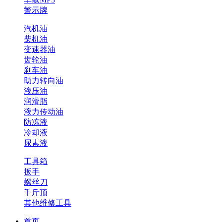
警示牌
汽机油
柴机油
变速器油
齿轮油
刹车油
助力转向油
液压油
润滑脂
液力传动油
防冻液
冷却液
尿素液
工具箱
扳手
螺丝刀
千斤顶
其他维修工具
首页