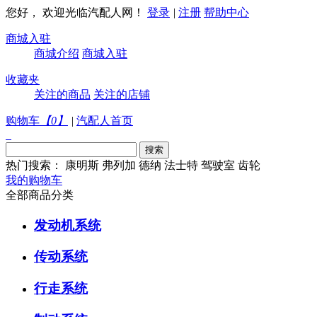
您好， 欢迎光临汽配人网！
登录
|
注册
帮助中心
商城入驻
商城介绍
商城入驻
收藏夹
关注的商品
关注的店铺
购物车
【
0
】
|
汽配人首页
热门搜索：
康明斯
弗列加
德纳
法士特
驾驶室
齿轮
我的购物车
全部商品分类
发动机系统
传动系统
行走系统