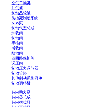
空气干燥类
贮气筒
制动凸轮轴
防抱死制动系统
ABS泵
制动气室总成
卸载阀
制动阀
手控阀
感载阀
继动阀
四回路保护阀
调压阀
制动压力调节器
制动管路
其他制动系统附件
制动调整臂
转向助力泵
转向器总成
转向横拉杆