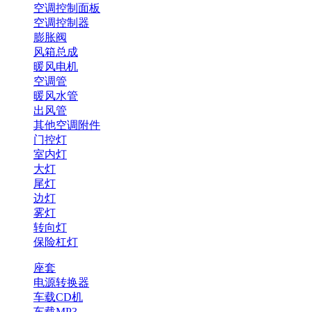
空调控制面板
空调控制器
膨胀阀
风箱总成
暖风电机
空调管
暖风水管
出风管
其他空调附件
门控灯
室内灯
大灯
尾灯
边灯
雾灯
转向灯
保险杠灯
座套
电源转换器
车载CD机
车载MP3