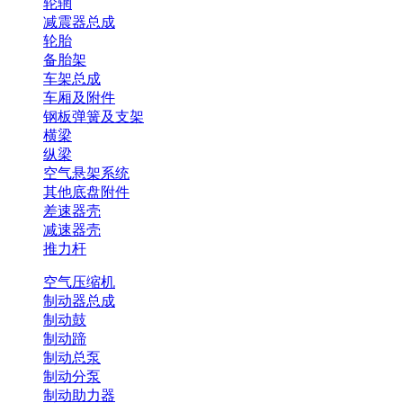
轮辋
减震器总成
轮胎
备胎架
车架总成
车厢及附件
钢板弹簧及支架
横梁
纵梁
空气悬架系统
其他底盘附件
差速器壳
减速器壳
推力杆
空气压缩机
制动器总成
制动鼓
制动蹄
制动总泵
制动分泵
制动助力器