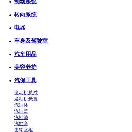
制动系统
转向系统
电器
车身及驾驶室
汽车用品
美容养护
汽保工具
发动机总成
发动机悬置
汽缸体
汽缸盖
汽缸垫
汽缸套
齿轮室组