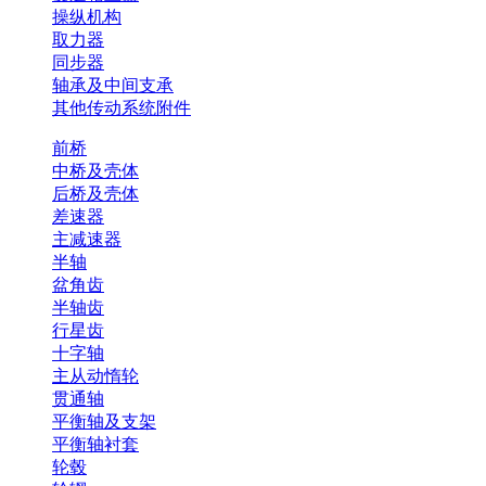
操纵机构
取力器
同步器
轴承及中间支承
其他传动系统附件
前桥
中桥及壳体
后桥及壳体
差速器
主减速器
半轴
盆角齿
半轴齿
行星齿
十字轴
主从动惰轮
贯通轴
平衡轴及支架
平衡轴衬套
轮毂