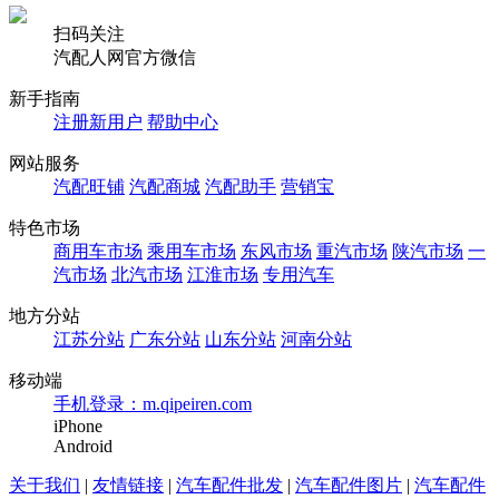
扫码关注
汽配人网官方微信
新手指南
注册新用户
帮助中心
网站服务
汽配旺铺
汽配商城
汽配助手
营销宝
特色市场
商用车市场
乘用车市场
东风市场
重汽市场
陕汽市场
一
汽市场
北汽市场
江淮市场
专用汽车
地方分站
江苏分站
广东分站
山东分站
河南分站
移动端
手机登录：m.qipeiren.com
iPhone
Android
关于我们
|
友情链接
|
汽车配件批发
|
汽车配件图片
|
汽车配件