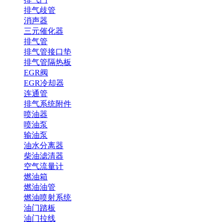
排气歧管
消声器
三元催化器
排气管
排气管接口垫
排气管隔热板
EGR阀
EGR冷却器
连通管
排气系统附件
喷油器
喷油泵
输油泵
油水分离器
柴油滤清器
空气流量计
燃油箱
燃油油管
燃油喷射系统
油门踏板
油门拉线