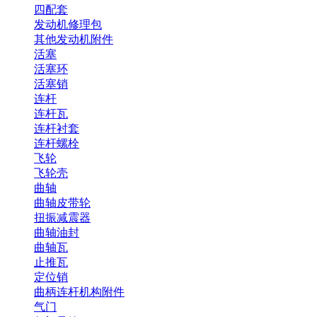
四配套
发动机修理包
其他发动机附件
活塞
活塞环
活塞销
连杆
连杆瓦
连杆衬套
连杆螺栓
飞轮
飞轮壳
曲轴
曲轴皮带轮
扭振减震器
曲轴油封
曲轴瓦
止推瓦
定位销
曲柄连杆机构附件
气门