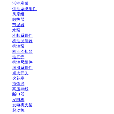
活性炭罐
供油系统附件
风扇组
散热器
节温器
水泵
冷却系附件
机油滤清器
机油泵
机油冷却器
油底壳
机油尺组件
润滑系附件
点火开关
火花塞
搭铁线
高压导线
断电器
发电机
发电机支架
起动机