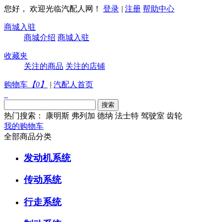
您好， 欢迎光临汽配人网！
登录
|
注册
帮助中心
商城入驻
商城介绍
商城入驻
收藏夹
关注的商品
关注的店铺
购物车
【
0
】
|
汽配人首页
热门搜索：
康明斯
弗列加
德纳
法士特
驾驶室
齿轮
我的购物车
全部商品分类
发动机系统
传动系统
行走系统