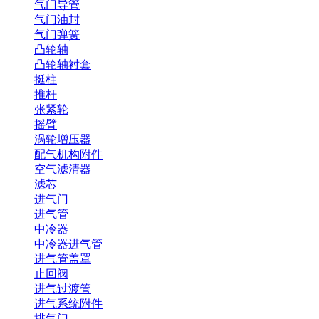
气门导管
气门油封
气门弹簧
凸轮轴
凸轮轴衬套
挺柱
推杆
张紧轮
摇臂
涡轮增压器
配气机构附件
空气滤清器
滤芯
进气门
进气管
中冷器
中冷器进气管
进气管盖罩
止回阀
进气过渡管
进气系统附件
排气门