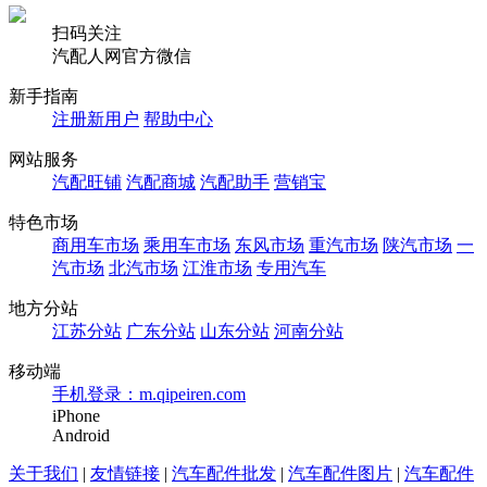
扫码关注
汽配人网官方微信
新手指南
注册新用户
帮助中心
网站服务
汽配旺铺
汽配商城
汽配助手
营销宝
特色市场
商用车市场
乘用车市场
东风市场
重汽市场
陕汽市场
一
汽市场
北汽市场
江淮市场
专用汽车
地方分站
江苏分站
广东分站
山东分站
河南分站
移动端
手机登录：m.qipeiren.com
iPhone
Android
关于我们
|
友情链接
|
汽车配件批发
|
汽车配件图片
|
汽车配件