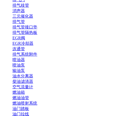
排气歧管
消声器
三元催化器
排气管
排气管接口垫
排气管隔热板
EGR阀
EGR冷却器
连通管
排气系统附件
喷油器
喷油泵
输油泵
油水分离器
柴油滤清器
空气流量计
燃油箱
燃油油管
燃油喷射系统
油门踏板
油门拉线