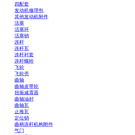
四配套
发动机修理包
其他发动机附件
活塞
活塞环
活塞销
连杆
连杆瓦
连杆衬套
连杆螺栓
飞轮
飞轮壳
曲轴
曲轴皮带轮
扭振减震器
曲轴油封
曲轴瓦
止推瓦
定位销
曲柄连杆机构附件
气门