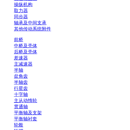
操纵机构
取力器
同步器
轴承及中间支承
其他传动系统附件
前桥
中桥及壳体
后桥及壳体
差速器
主减速器
半轴
盆角齿
半轴齿
行星齿
十字轴
主从动惰轮
贯通轴
平衡轴及支架
平衡轴衬套
轮毂