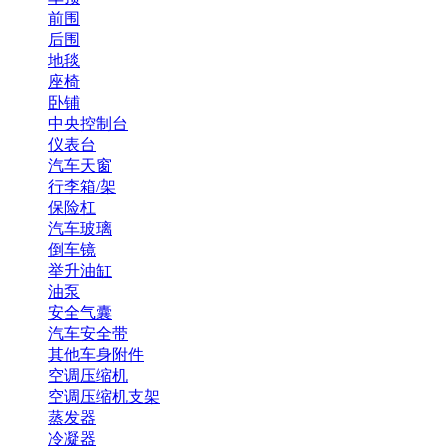
前围
后围
地毯
座椅
卧铺
中央控制台
仪表台
汽车天窗
行李箱/架
保险杠
汽车玻璃
倒车镜
举升油缸
油泵
安全气囊
汽车安全带
其他车身附件
空调压缩机
空调压缩机支架
蒸发器
冷凝器