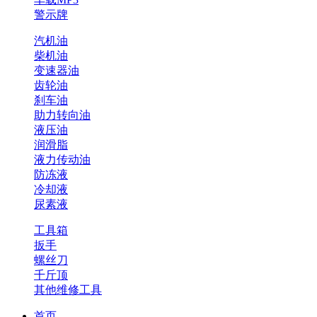
警示牌
汽机油
柴机油
变速器油
齿轮油
刹车油
助力转向油
液压油
润滑脂
液力传动油
防冻液
冷却液
尿素液
工具箱
扳手
螺丝刀
千斤顶
其他维修工具
首页