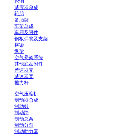
轮辋
减震器总成
轮胎
备胎架
车架总成
车厢及附件
钢板弹簧及支架
横梁
纵梁
空气悬架系统
其他底盘附件
差速器壳
减速器壳
推力杆
空气压缩机
制动器总成
制动鼓
制动蹄
制动总泵
制动分泵
制动助力器