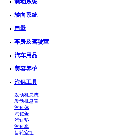
制动系统
转向系统
电器
车身及驾驶室
汽车用品
美容养护
汽保工具
发动机总成
发动机悬置
汽缸体
汽缸盖
汽缸垫
汽缸套
齿轮室组