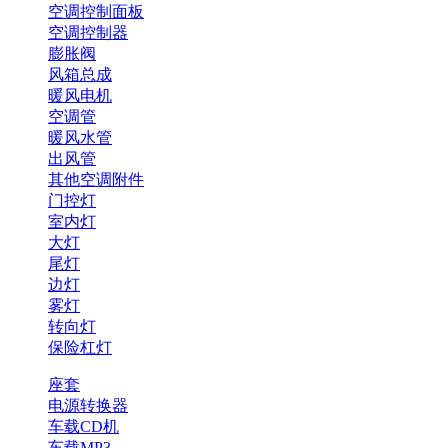
空调控制面板
空调控制器
膨胀阀
风箱总成
暖风电机
空调管
暖风水管
出风管
其他空调附件
门控灯
室内灯
大灯
尾灯
边灯
雾灯
转向灯
保险杠灯
座套
电源转换器
车载CD机
车载MP3