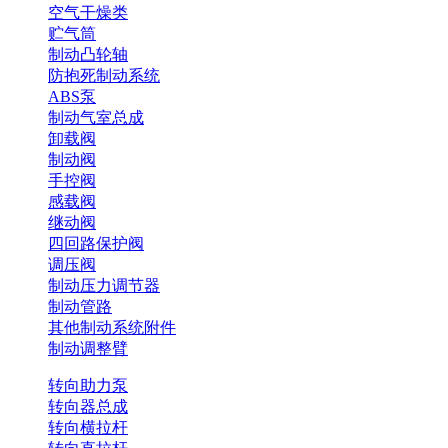
空气干燥类
贮气筒
制动凸轮轴
防抱死制动系统
ABS泵
制动气室总成
卸载阀
制动阀
手控阀
感载阀
继动阀
四回路保护阀
调压阀
制动压力调节器
制动管路
其他制动系统附件
制动调整臂
转向助力泵
转向器总成
转向横拉杆