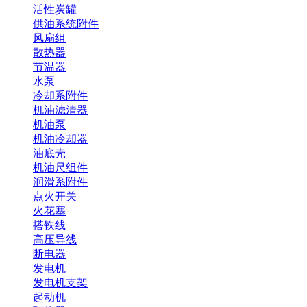
活性炭罐
供油系统附件
风扇组
散热器
节温器
水泵
冷却系附件
机油滤清器
机油泵
机油冷却器
油底壳
机油尺组件
润滑系附件
点火开关
火花塞
搭铁线
高压导线
断电器
发电机
发电机支架
起动机