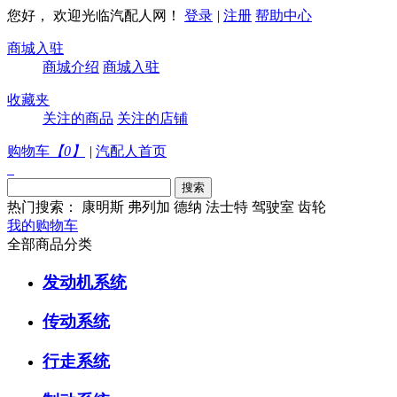
您好， 欢迎光临汽配人网！
登录
|
注册
帮助中心
商城入驻
商城介绍
商城入驻
收藏夹
关注的商品
关注的店铺
购物车
【
0
】
|
汽配人首页
热门搜索：
康明斯
弗列加
德纳
法士特
驾驶室
齿轮
我的购物车
全部商品分类
发动机系统
传动系统
行走系统