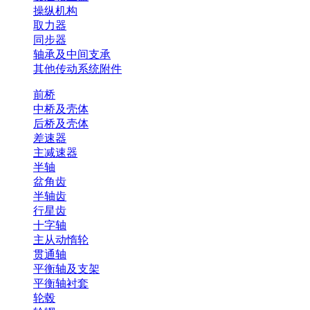
操纵机构
取力器
同步器
轴承及中间支承
其他传动系统附件
前桥
中桥及壳体
后桥及壳体
差速器
主减速器
半轴
盆角齿
半轴齿
行星齿
十字轴
主从动惰轮
贯通轴
平衡轴及支架
平衡轴衬套
轮毂