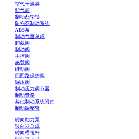
空气干燥类
贮气筒
制动凸轮轴
防抱死制动系统
ABS泵
制动气室总成
卸载阀
制动阀
手控阀
感载阀
继动阀
四回路保护阀
调压阀
制动压力调节器
制动管路
其他制动系统附件
制动调整臂
转向助力泵
转向器总成
转向横拉杆