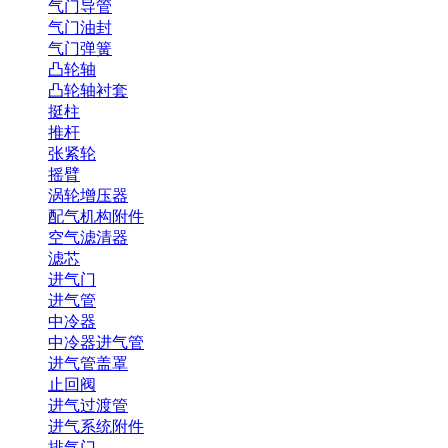
气门导管
气门油封
气门弹簧
凸轮轴
凸轮轴衬套
挺柱
推杆
张紧轮
摇臂
涡轮增压器
配气机构附件
空气滤清器
滤芯
进气门
进气管
中冷器
中冷器进气管
进气管盖罩
止回阀
进气过渡管
进气系统附件
排气门