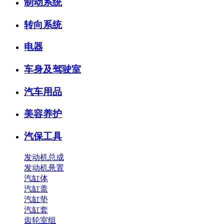
制动系统
转向系统
电器
车身及驾驶室
汽车用品
美容养护
汽保工具
发动机总成
发动机悬置
汽缸体
汽缸盖
汽缸垫
汽缸套
齿轮室组