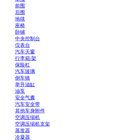
前围
后围
地毯
座椅
卧铺
中央控制台
仪表台
汽车天窗
行李箱/架
保险杠
汽车玻璃
倒车镜
举升油缸
油泵
安全气囊
汽车安全带
其他车身附件
空调压缩机
空调压缩机支架
蒸发器
冷凝器