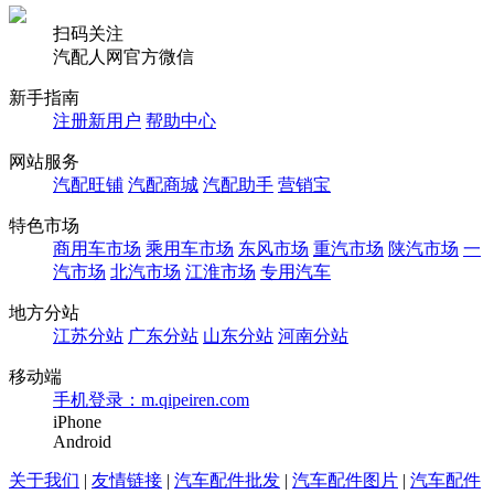
扫码关注
汽配人网官方微信
新手指南
注册新用户
帮助中心
网站服务
汽配旺铺
汽配商城
汽配助手
营销宝
特色市场
商用车市场
乘用车市场
东风市场
重汽市场
陕汽市场
一
汽市场
北汽市场
江淮市场
专用汽车
地方分站
江苏分站
广东分站
山东分站
河南分站
移动端
手机登录：m.qipeiren.com
iPhone
Android
关于我们
|
友情链接
|
汽车配件批发
|
汽车配件图片
|
汽车配件