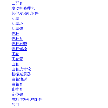
四配套
发动机修理包
其他发动机附件
活塞
活塞环
活塞销
连杆
连杆瓦
连杆衬套
连杆螺栓
飞轮
飞轮壳
曲轴
曲轴皮带轮
扭振减震器
曲轴油封
曲轴瓦
止推瓦
定位销
曲柄连杆机构附件
气门