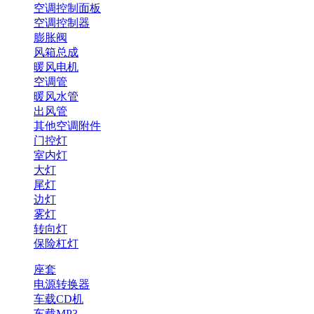
空调控制面板
空调控制器
膨胀阀
风箱总成
暖风电机
空调管
暖风水管
出风管
其他空调附件
门控灯
室内灯
大灯
尾灯
边灯
雾灯
转向灯
保险杠灯
座套
电源转换器
车载CD机
车载MP3