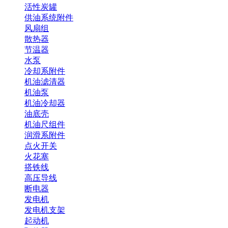
活性炭罐
供油系统附件
风扇组
散热器
节温器
水泵
冷却系附件
机油滤清器
机油泵
机油冷却器
油底壳
机油尺组件
润滑系附件
点火开关
火花塞
搭铁线
高压导线
断电器
发电机
发电机支架
起动机