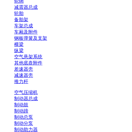
轮辋
减震器总成
轮胎
备胎架
车架总成
车厢及附件
钢板弹簧及支架
横梁
纵梁
空气悬架系统
其他底盘附件
差速器壳
减速器壳
推力杆
空气压缩机
制动器总成
制动鼓
制动蹄
制动总泵
制动分泵
制动助力器