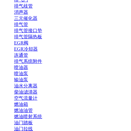
排气歧管
消声器
三元催化器
排气管
排气管接口垫
排气管隔热板
EGR阀
EGR冷却器
连通管
排气系统附件
喷油器
喷油泵
输油泵
油水分离器
柴油滤清器
空气流量计
燃油箱
燃油油管
燃油喷射系统
油门踏板
油门拉线