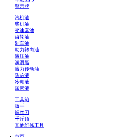
警示牌
汽机油
柴机油
变速器油
齿轮油
刹车油
助力转向油
液压油
润滑脂
液力传动油
防冻液
冷却液
尿素液
工具箱
扳手
螺丝刀
千斤顶
其他维修工具
首页