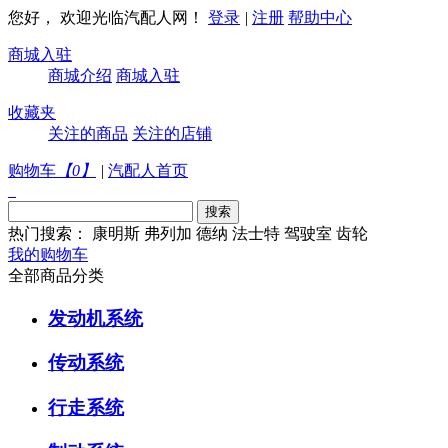
您好， 欢迎光临汽配人网！
登录
|
注册
帮助中心
商城入驻
商城介绍
商城入驻
收藏夹
关注的商品
关注的店铺
购物车
【
0
】
|
汽配人首页
热门搜索：
康明斯
弗列加
德纳
法士特
驾驶室
齿轮
我的购物车
全部商品分类
发动机系统
传动系统
行走系统