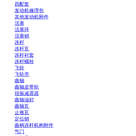
四配套
发动机修理包
其他发动机附件
活塞
活塞环
活塞销
连杆
连杆瓦
连杆衬套
连杆螺栓
飞轮
飞轮壳
曲轴
曲轴皮带轮
扭振减震器
曲轴油封
曲轴瓦
止推瓦
定位销
曲柄连杆机构附件
气门