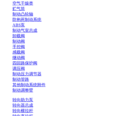
空气干燥类
贮气筒
制动凸轮轴
防抱死制动系统
ABS泵
制动气室总成
卸载阀
制动阀
手控阀
感载阀
继动阀
四回路保护阀
调压阀
制动压力调节器
制动管路
其他制动系统附件
制动调整臂
转向助力泵
转向器总成
转向横拉杆