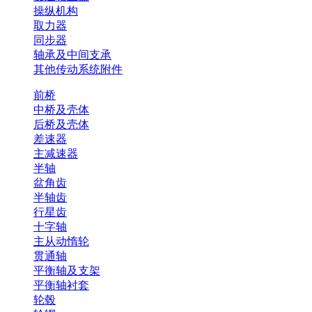
操纵机构
取力器
同步器
轴承及中间支承
其他传动系统附件
前桥
中桥及壳体
后桥及壳体
差速器
主减速器
半轴
盆角齿
半轴齿
行星齿
十字轴
主从动惰轮
贯通轴
平衡轴及支架
平衡轴衬套
轮毂