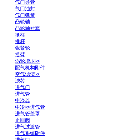
气门导管
气门油封
气门弹簧
凸轮轴
凸轮轴衬套
挺柱
推杆
张紧轮
摇臂
涡轮增压器
配气机构附件
空气滤清器
滤芯
进气门
进气管
中冷器
中冷器进气管
进气管盖罩
止回阀
进气过渡管
进气系统附件
排气门