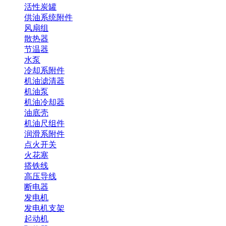
活性炭罐
供油系统附件
风扇组
散热器
节温器
水泵
冷却系附件
机油滤清器
机油泵
机油冷却器
油底壳
机油尺组件
润滑系附件
点火开关
火花塞
搭铁线
高压导线
断电器
发电机
发电机支架
起动机