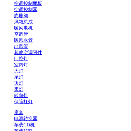
空调控制面板
空调控制器
膨胀阀
风箱总成
暖风电机
空调管
暖风水管
出风管
其他空调附件
门控灯
室内灯
大灯
尾灯
边灯
雾灯
转向灯
保险杠灯
座套
电源转换器
车载CD机
车载MP3