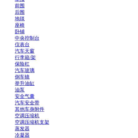
前围
后围
地毯
座椅
卧铺
中央控制台
仪表台
汽车天窗
行李箱/架
保险杠
汽车玻璃
倒车镜
举升油缸
油泵
安全气囊
汽车安全带
其他车身附件
空调压缩机
空调压缩机支架
蒸发器
冷凝器