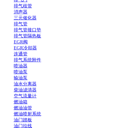
排气歧管
消声器
三元催化器
排气管
排气管接口垫
排气管隔热板
EGR阀
EGR冷却器
连通管
排气系统附件
喷油器
喷油泵
输油泵
油水分离器
柴油滤清器
空气流量计
燃油箱
燃油油管
燃油喷射系统
油门踏板
油门拉线