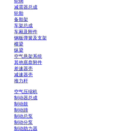
轮辋
减震器总成
轮胎
备胎架
车架总成
车厢及附件
钢板弹簧及支架
横梁
纵梁
空气悬架系统
其他底盘附件
差速器壳
减速器壳
推力杆
空气压缩机
制动器总成
制动鼓
制动蹄
制动总泵
制动分泵
制动助力器