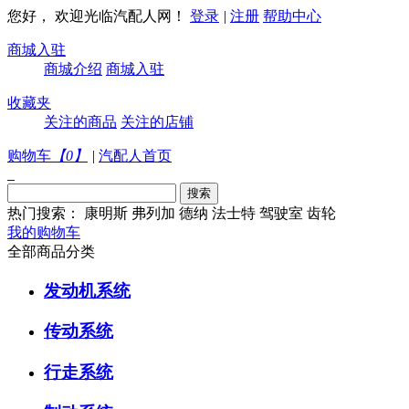
您好， 欢迎光临汽配人网！
登录
|
注册
帮助中心
商城入驻
商城介绍
商城入驻
收藏夹
关注的商品
关注的店铺
购物车
【
0
】
|
汽配人首页
热门搜索：
康明斯
弗列加
德纳
法士特
驾驶室
齿轮
我的购物车
全部商品分类
发动机系统
传动系统
行走系统