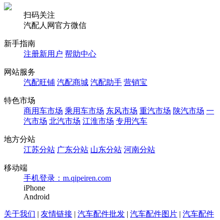
扫码关注
汽配人网官方微信
新手指南
注册新用户
帮助中心
网站服务
汽配旺铺
汽配商城
汽配助手
营销宝
特色市场
商用车市场
乘用车市场
东风市场
重汽市场
陕汽市场
一
汽市场
北汽市场
江淮市场
专用汽车
地方分站
江苏分站
广东分站
山东分站
河南分站
移动端
手机登录：m.qipeiren.com
iPhone
Android
关于我们
|
友情链接
|
汽车配件批发
|
汽车配件图片
|
汽车配件