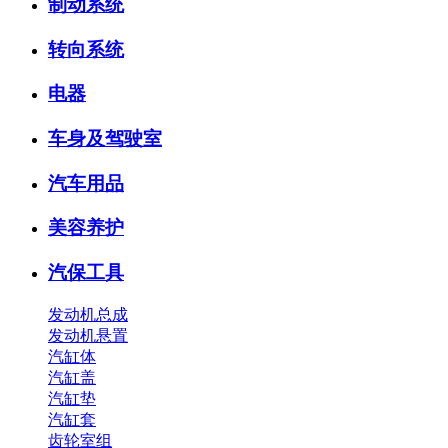
制动系统
转向系统
电器
车身及驾驶室
汽车用品
美容养护
汽保工具
发动机总成
发动机悬置
汽缸体
汽缸盖
汽缸垫
汽缸套
齿轮室组