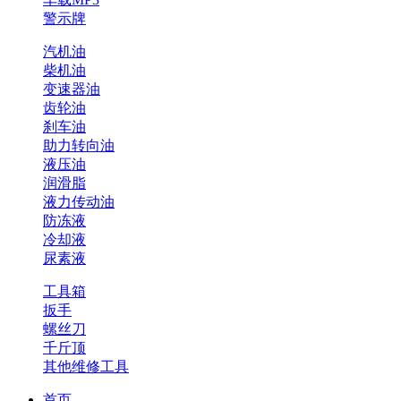
警示牌
汽机油
柴机油
变速器油
齿轮油
刹车油
助力转向油
液压油
润滑脂
液力传动油
防冻液
冷却液
尿素液
工具箱
扳手
螺丝刀
千斤顶
其他维修工具
首页