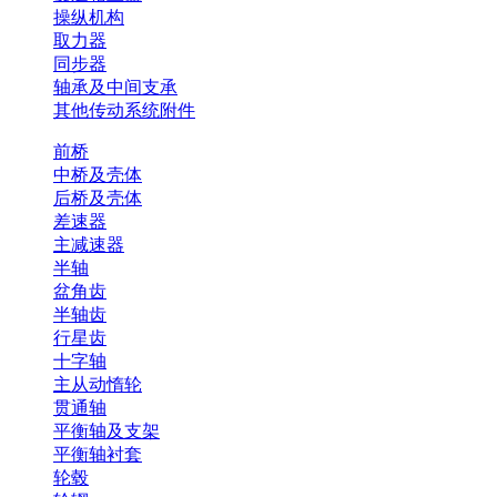
操纵机构
取力器
同步器
轴承及中间支承
其他传动系统附件
前桥
中桥及壳体
后桥及壳体
差速器
主减速器
半轴
盆角齿
半轴齿
行星齿
十字轴
主从动惰轮
贯通轴
平衡轴及支架
平衡轴衬套
轮毂