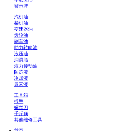
警示牌
汽机油
柴机油
变速器油
齿轮油
刹车油
助力转向油
液压油
润滑脂
液力传动油
防冻液
冷却液
尿素液
工具箱
扳手
螺丝刀
千斤顶
其他维修工具
首页