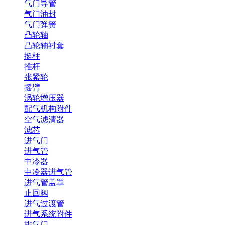
气门导管
气门油封
气门弹簧
凸轮轴
凸轮轴衬套
挺柱
推杆
张紧轮
摇臂
涡轮增压器
配气机构附件
空气滤清器
滤芯
进气门
进气管
中冷器
中冷器进气管
进气管盖罩
止回阀
进气过渡管
进气系统附件
排气门