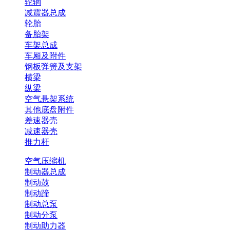
轮辋
减震器总成
轮胎
备胎架
车架总成
车厢及附件
钢板弹簧及支架
横梁
纵梁
空气悬架系统
其他底盘附件
差速器壳
减速器壳
推力杆
空气压缩机
制动器总成
制动鼓
制动蹄
制动总泵
制动分泵
制动助力器