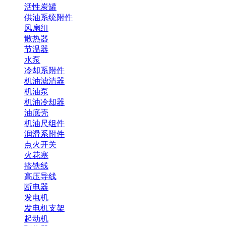
活性炭罐
供油系统附件
风扇组
散热器
节温器
水泵
冷却系附件
机油滤清器
机油泵
机油冷却器
油底壳
机油尺组件
润滑系附件
点火开关
火花塞
搭铁线
高压导线
断电器
发电机
发电机支架
起动机