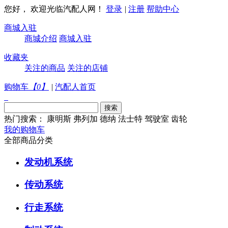
您好， 欢迎光临汽配人网！
登录
|
注册
帮助中心
商城入驻
商城介绍
商城入驻
收藏夹
关注的商品
关注的店铺
购物车
【
0
】
|
汽配人首页
热门搜索：
康明斯
弗列加
德纳
法士特
驾驶室
齿轮
我的购物车
全部商品分类
发动机系统
传动系统
行走系统