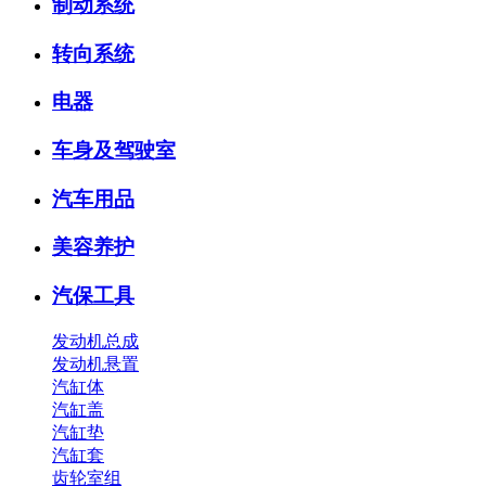
制动系统
转向系统
电器
车身及驾驶室
汽车用品
美容养护
汽保工具
发动机总成
发动机悬置
汽缸体
汽缸盖
汽缸垫
汽缸套
齿轮室组