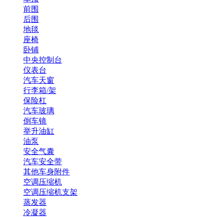
前围
后围
地毯
座椅
卧铺
中央控制台
仪表台
汽车天窗
行李箱/架
保险杠
汽车玻璃
倒车镜
举升油缸
油泵
安全气囊
汽车安全带
其他车身附件
空调压缩机
空调压缩机支架
蒸发器
冷凝器