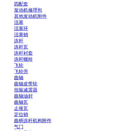
四配套
发动机修理包
其他发动机附件
活塞
活塞环
活塞销
连杆
连杆瓦
连杆衬套
连杆螺栓
飞轮
飞轮壳
曲轴
曲轴皮带轮
扭振减震器
曲轴油封
曲轴瓦
止推瓦
定位销
曲柄连杆机构附件
气门