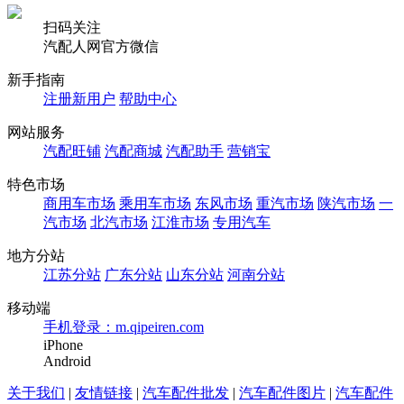
扫码关注
汽配人网官方微信
新手指南
注册新用户
帮助中心
网站服务
汽配旺铺
汽配商城
汽配助手
营销宝
特色市场
商用车市场
乘用车市场
东风市场
重汽市场
陕汽市场
一
汽市场
北汽市场
江淮市场
专用汽车
地方分站
江苏分站
广东分站
山东分站
河南分站
移动端
手机登录：m.qipeiren.com
iPhone
Android
关于我们
|
友情链接
|
汽车配件批发
|
汽车配件图片
|
汽车配件