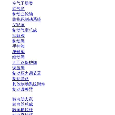
空气干燥类
贮气筒
制动凸轮轴
防抱死制动系统
ABS泵
制动气室总成
卸载阀
制动阀
手控阀
感载阀
继动阀
四回路保护阀
调压阀
制动压力调节器
制动管路
其他制动系统附件
制动调整臂
转向助力泵
转向器总成
转向横拉杆