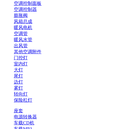
空调控制面板
空调控制器
膨胀阀
风箱总成
暖风电机
空调管
暖风水管
出风管
其他空调附件
门控灯
室内灯
大灯
尾灯
边灯
雾灯
转向灯
保险杠灯
座套
电源转换器
车载CD机
车载MP3