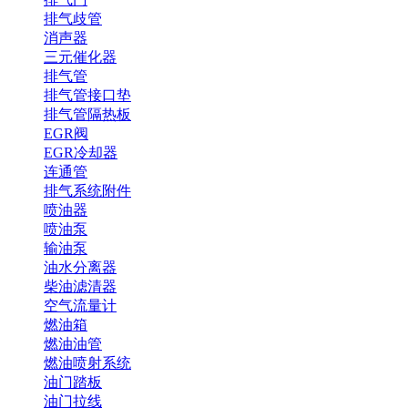
排气歧管
消声器
三元催化器
排气管
排气管接口垫
排气管隔热板
EGR阀
EGR冷却器
连通管
排气系统附件
喷油器
喷油泵
输油泵
油水分离器
柴油滤清器
空气流量计
燃油箱
燃油油管
燃油喷射系统
油门踏板
油门拉线