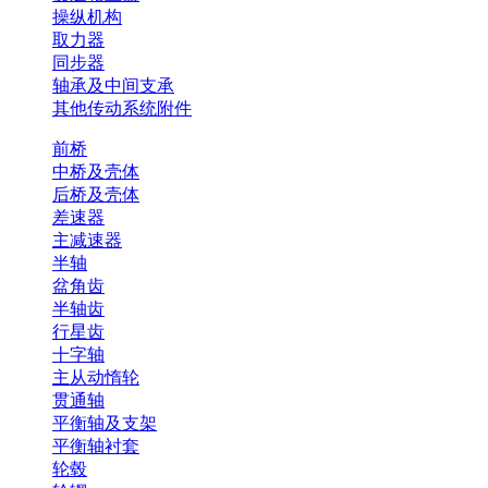
操纵机构
取力器
同步器
轴承及中间支承
其他传动系统附件
前桥
中桥及壳体
后桥及壳体
差速器
主减速器
半轴
盆角齿
半轴齿
行星齿
十字轴
主从动惰轮
贯通轴
平衡轴及支架
平衡轴衬套
轮毂