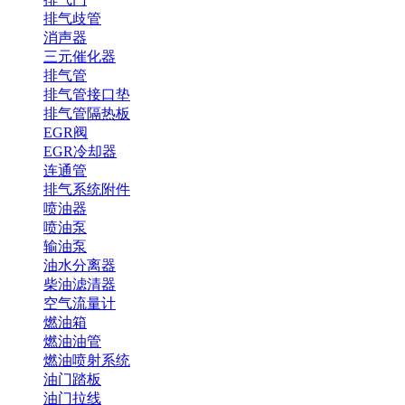
排气歧管
消声器
三元催化器
排气管
排气管接口垫
排气管隔热板
EGR阀
EGR冷却器
连通管
排气系统附件
喷油器
喷油泵
输油泵
油水分离器
柴油滤清器
空气流量计
燃油箱
燃油油管
燃油喷射系统
油门踏板
油门拉线