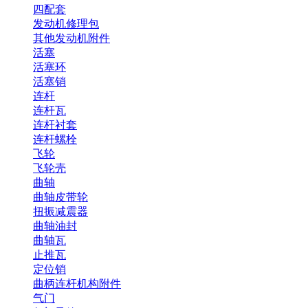
四配套
发动机修理包
其他发动机附件
活塞
活塞环
活塞销
连杆
连杆瓦
连杆衬套
连杆螺栓
飞轮
飞轮壳
曲轴
曲轴皮带轮
扭振减震器
曲轴油封
曲轴瓦
止推瓦
定位销
曲柄连杆机构附件
气门