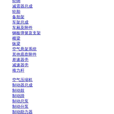
轮辋
减震器总成
轮胎
备胎架
车架总成
车厢及附件
钢板弹簧及支架
横梁
纵梁
空气悬架系统
其他底盘附件
差速器壳
减速器壳
推力杆
空气压缩机
制动器总成
制动鼓
制动蹄
制动总泵
制动分泵
制动助力器