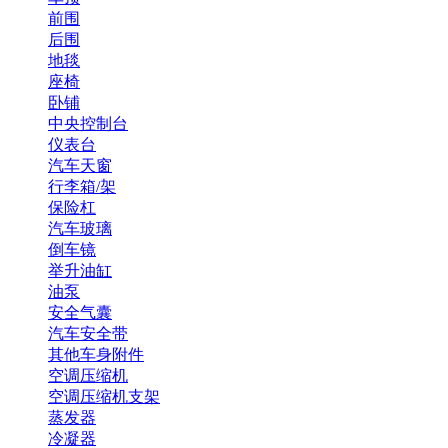
前围
后围
地毯
座椅
卧铺
中央控制台
仪表台
汽车天窗
行李箱/架
保险杠
汽车玻璃
倒车镜
举升油缸
油泵
安全气囊
汽车安全带
其他车身附件
空调压缩机
空调压缩机支架
蒸发器
冷凝器