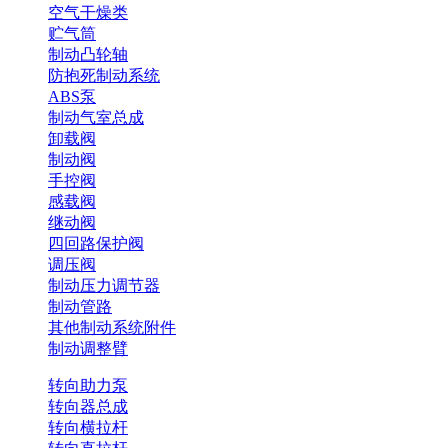
空气干燥类
贮气筒
制动凸轮轴
防抱死制动系统
ABS泵
制动气室总成
卸载阀
制动阀
手控阀
感载阀
继动阀
四回路保护阀
调压阀
制动压力调节器
制动管路
其他制动系统附件
制动调整臂
转向助力泵
转向器总成
转向横拉杆