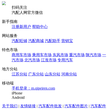
扫码关注
汽配人网官方微信
新手指南
注册新用户
帮助中心
网站服务
汽配旺铺
汽配商城
汽配助手
营销宝
特色市场
商用车市场
乘用车市场
东风市场
重汽市场
陕汽市场
一
汽市场
北汽市场
江淮市场
专用汽车
地方分站
江苏分站
广东分站
山东分站
河南分站
移动端
手机登录：m.qipeiren.com
iPhone
Android
关于我们
|
友情链接
|
汽车配件批发
|
汽车配件图片
|
汽车配件