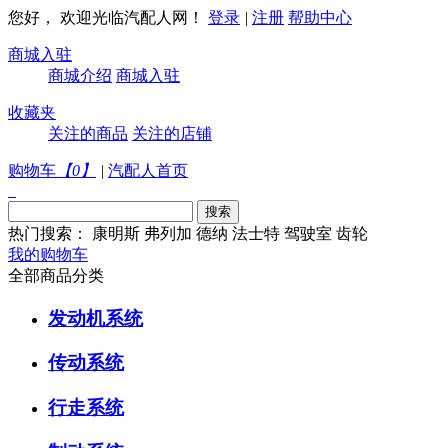
您好， 欢迎光临汽配人网！
登录
|
注册
帮助中心
商城入驻
商城介绍
商城入驻
收藏夹
关注的商品
关注的店铺
购物车
【
0
】
|
汽配人首页
热门搜索：
康明斯
弗列加
德纳
法士特
驾驶室
齿轮
我的购物车
全部商品分类
发动机系统
传动系统
行走系统