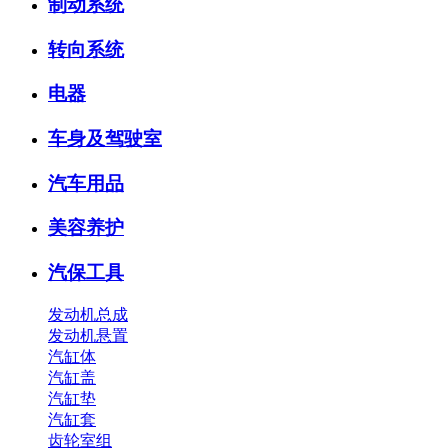
制动系统
转向系统
电器
车身及驾驶室
汽车用品
美容养护
汽保工具
发动机总成
发动机悬置
汽缸体
汽缸盖
汽缸垫
汽缸套
齿轮室组