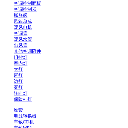
空调控制面板
空调控制器
膨胀阀
风箱总成
暖风电机
空调管
暖风水管
出风管
其他空调附件
门控灯
室内灯
大灯
尾灯
边灯
雾灯
转向灯
保险杠灯
座套
电源转换器
车载CD机
车载MP3