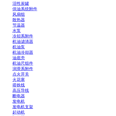
活性炭罐
供油系统附件
风扇组
散热器
节温器
水泵
冷却系附件
机油滤清器
机油泵
机油冷却器
油底壳
机油尺组件
润滑系附件
点火开关
火花塞
搭铁线
高压导线
断电器
发电机
发电机支架
起动机