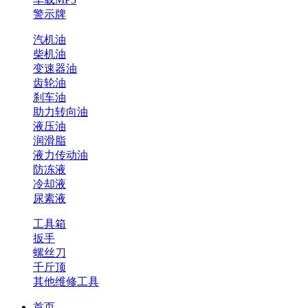
警示牌
汽机油
柴机油
变速器油
齿轮油
刹车油
助力转向油
液压油
润滑脂
液力传动油
防冻液
冷却液
尿素液
工具箱
扳手
螺丝刀
千斤顶
其他维修工具
首页