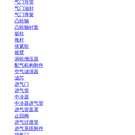
气门导管
气门油封
气门弹簧
凸轮轴
凸轮轴衬套
挺柱
推杆
张紧轮
摇臂
涡轮增压器
配气机构附件
空气滤清器
滤芯
进气门
进气管
中冷器
中冷器进气管
进气管盖罩
止回阀
进气过渡管
进气系统附件
排气门