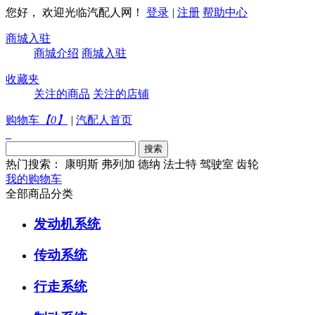
您好， 欢迎光临汽配人网！
登录
|
注册
帮助中心
商城入驻
商城介绍
商城入驻
收藏夹
关注的商品
关注的店铺
购物车
【
0
】
|
汽配人首页
热门搜索：
康明斯
弗列加
德纳
法士特
驾驶室
齿轮
我的购物车
全部商品分类
发动机系统
传动系统
行走系统