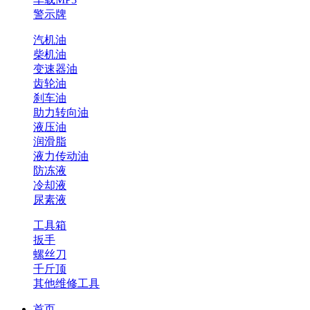
警示牌
汽机油
柴机油
变速器油
齿轮油
刹车油
助力转向油
液压油
润滑脂
液力传动油
防冻液
冷却液
尿素液
工具箱
扳手
螺丝刀
千斤顶
其他维修工具
首页