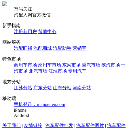
扫码关注
汽配人网官方微信
新手指南
注册新用户
帮助中心
网站服务
汽配旺铺
汽配商城
汽配助手
营销宝
特色市场
商用车市场
乘用车市场
东风市场
重汽市场
陕汽市场
一
汽市场
北汽市场
江淮市场
专用汽车
地方分站
江苏分站
广东分站
山东分站
河南分站
移动端
手机登录：m.qipeiren.com
iPhone
Android
关于我们
|
友情链接
|
汽车配件批发
|
汽车配件图片
|
汽车配件