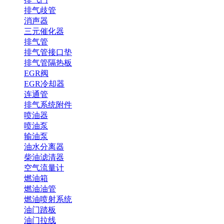
排气歧管
消声器
三元催化器
排气管
排气管接口垫
排气管隔热板
EGR阀
EGR冷却器
连通管
排气系统附件
喷油器
喷油泵
输油泵
油水分离器
柴油滤清器
空气流量计
燃油箱
燃油油管
燃油喷射系统
油门踏板
油门拉线