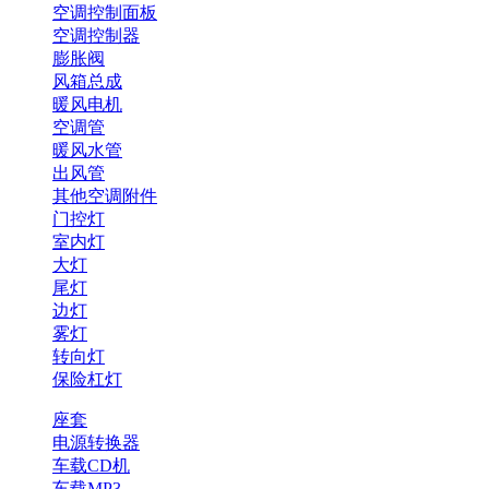
空调控制面板
空调控制器
膨胀阀
风箱总成
暖风电机
空调管
暖风水管
出风管
其他空调附件
门控灯
室内灯
大灯
尾灯
边灯
雾灯
转向灯
保险杠灯
座套
电源转换器
车载CD机
车载MP3