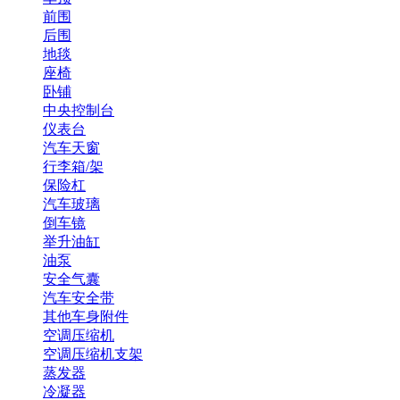
前围
后围
地毯
座椅
卧铺
中央控制台
仪表台
汽车天窗
行李箱/架
保险杠
汽车玻璃
倒车镜
举升油缸
油泵
安全气囊
汽车安全带
其他车身附件
空调压缩机
空调压缩机支架
蒸发器
冷凝器