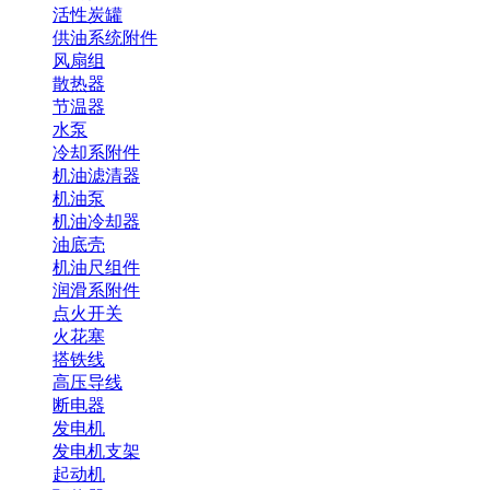
活性炭罐
供油系统附件
风扇组
散热器
节温器
水泵
冷却系附件
机油滤清器
机油泵
机油冷却器
油底壳
机油尺组件
润滑系附件
点火开关
火花塞
搭铁线
高压导线
断电器
发电机
发电机支架
起动机