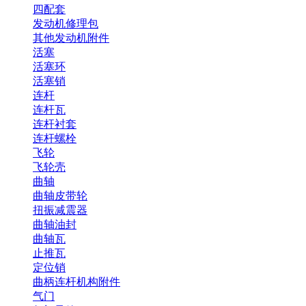
四配套
发动机修理包
其他发动机附件
活塞
活塞环
活塞销
连杆
连杆瓦
连杆衬套
连杆螺栓
飞轮
飞轮壳
曲轴
曲轴皮带轮
扭振减震器
曲轴油封
曲轴瓦
止推瓦
定位销
曲柄连杆机构附件
气门