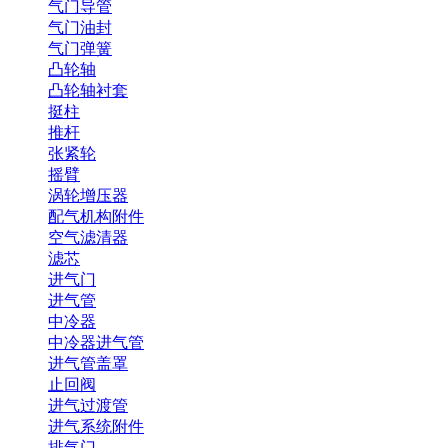
气门导管
气门油封
气门弹簧
凸轮轴
凸轮轴衬套
挺柱
推杆
张紧轮
摇臂
涡轮增压器
配气机构附件
空气滤清器
滤芯
进气门
进气管
中冷器
中冷器进气管
进气管盖罩
止回阀
进气过渡管
进气系统附件
排气门