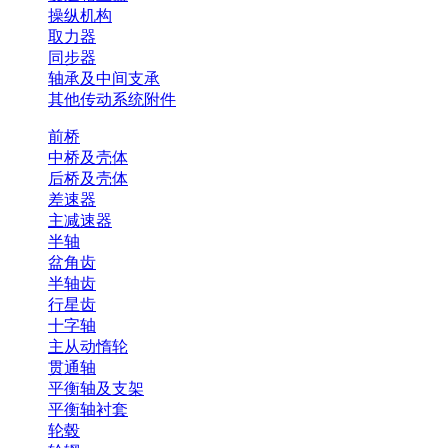
操纵机构
取力器
同步器
轴承及中间支承
其他传动系统附件
前桥
中桥及壳体
后桥及壳体
差速器
主减速器
半轴
盆角齿
半轴齿
行星齿
十字轴
主从动惰轮
贯通轴
平衡轴及支架
平衡轴衬套
轮毂