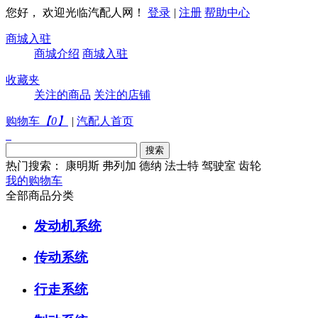
您好， 欢迎光临汽配人网！
登录
|
注册
帮助中心
商城入驻
商城介绍
商城入驻
收藏夹
关注的商品
关注的店铺
购物车
【
0
】
|
汽配人首页
热门搜索：
康明斯
弗列加
德纳
法士特
驾驶室
齿轮
我的购物车
全部商品分类
发动机系统
传动系统
行走系统