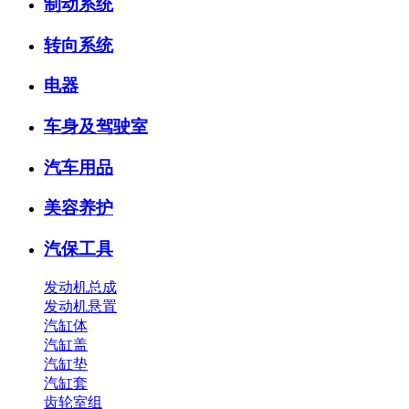
制动系统
转向系统
电器
车身及驾驶室
汽车用品
美容养护
汽保工具
发动机总成
发动机悬置
汽缸体
汽缸盖
汽缸垫
汽缸套
齿轮室组