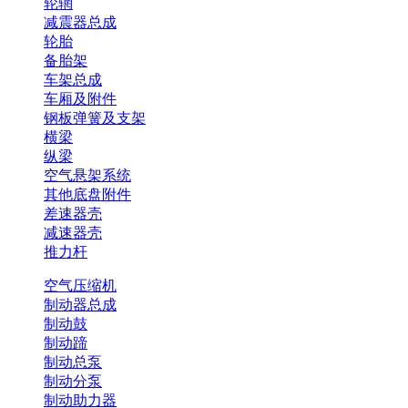
轮辋
减震器总成
轮胎
备胎架
车架总成
车厢及附件
钢板弹簧及支架
横梁
纵梁
空气悬架系统
其他底盘附件
差速器壳
减速器壳
推力杆
空气压缩机
制动器总成
制动鼓
制动蹄
制动总泵
制动分泵
制动助力器