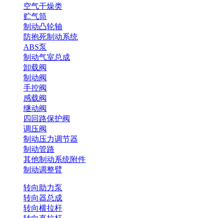
空气干燥类
贮气筒
制动凸轮轴
防抱死制动系统
ABS泵
制动气室总成
卸载阀
制动阀
手控阀
感载阀
继动阀
四回路保护阀
调压阀
制动压力调节器
制动管路
其他制动系统附件
制动调整臂
转向助力泵
转向器总成
转向横拉杆