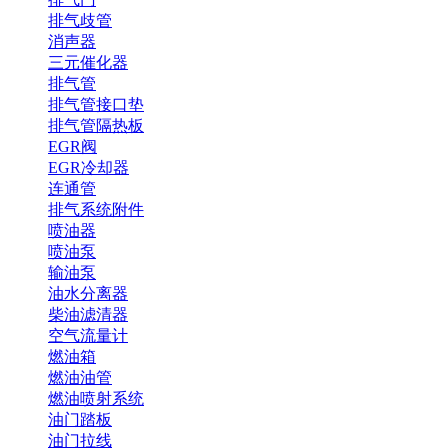
排气歧管
消声器
三元催化器
排气管
排气管接口垫
排气管隔热板
EGR阀
EGR冷却器
连通管
排气系统附件
喷油器
喷油泵
输油泵
油水分离器
柴油滤清器
空气流量计
燃油箱
燃油油管
燃油喷射系统
油门踏板
油门拉线