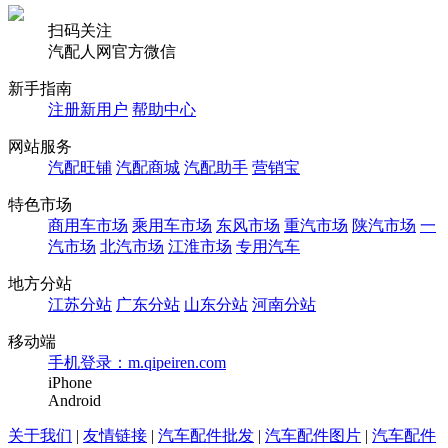
扫码关注
汽配人网官方微信
新手指南
注册新用户
帮助中心
网站服务
汽配旺铺
汽配商城
汽配助手
营销宝
特色市场
商用车市场
乘用车市场
东风市场
重汽市场
陕汽市场
一
汽市场
北汽市场
江淮市场
专用汽车
地方分站
江苏分站
广东分站
山东分站
河南分站
移动端
手机登录：m.qipeiren.com
iPhone
Android
关于我们
|
友情链接
|
汽车配件批发
|
汽车配件图片
|
汽车配件