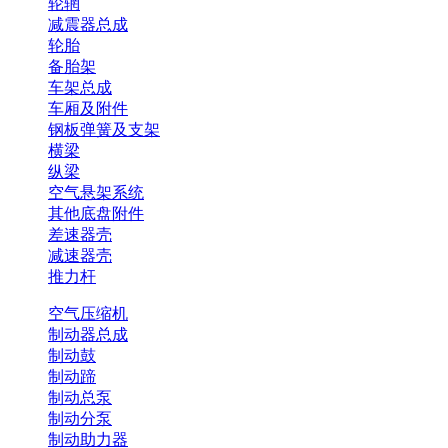
轮辋
减震器总成
轮胎
备胎架
车架总成
车厢及附件
钢板弹簧及支架
横梁
纵梁
空气悬架系统
其他底盘附件
差速器壳
减速器壳
推力杆
空气压缩机
制动器总成
制动鼓
制动蹄
制动总泵
制动分泵
制动助力器