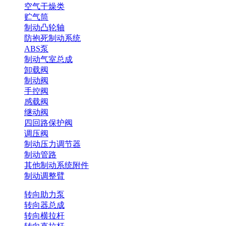
空气干燥类
贮气筒
制动凸轮轴
防抱死制动系统
ABS泵
制动气室总成
卸载阀
制动阀
手控阀
感载阀
继动阀
四回路保护阀
调压阀
制动压力调节器
制动管路
其他制动系统附件
制动调整臂
转向助力泵
转向器总成
转向横拉杆