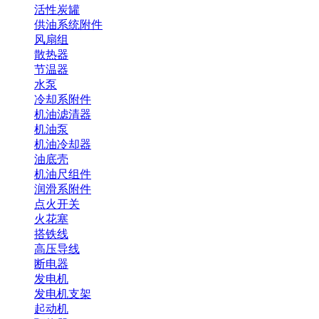
活性炭罐
供油系统附件
风扇组
散热器
节温器
水泵
冷却系附件
机油滤清器
机油泵
机油冷却器
油底壳
机油尺组件
润滑系附件
点火开关
火花塞
搭铁线
高压导线
断电器
发电机
发电机支架
起动机