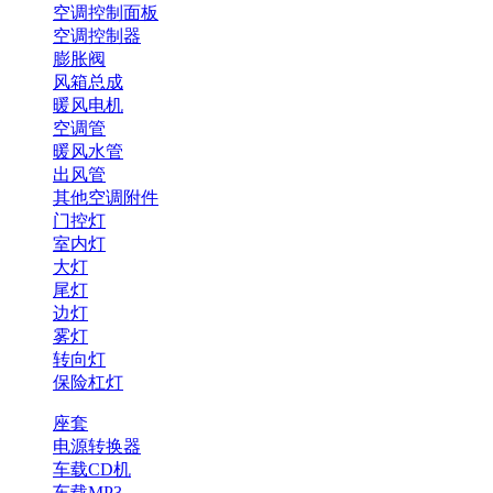
空调控制面板
空调控制器
膨胀阀
风箱总成
暖风电机
空调管
暖风水管
出风管
其他空调附件
门控灯
室内灯
大灯
尾灯
边灯
雾灯
转向灯
保险杠灯
座套
电源转换器
车载CD机
车载MP3