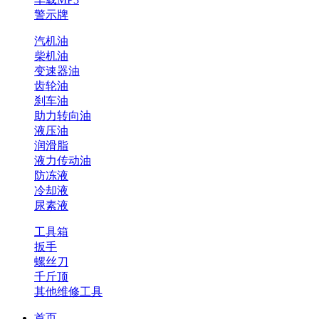
警示牌
汽机油
柴机油
变速器油
齿轮油
刹车油
助力转向油
液压油
润滑脂
液力传动油
防冻液
冷却液
尿素液
工具箱
扳手
螺丝刀
千斤顶
其他维修工具
首页