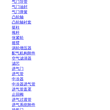
气门导管
气门油封
气门弹簧
凸轮轴
凸轮轴衬套
挺柱
推杆
张紧轮
摇臂
涡轮增压器
配气机构附件
空气滤清器
滤芯
进气门
进气管
中冷器
中冷器进气管
进气管盖罩
止回阀
进气过渡管
进气系统附件
排气门