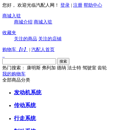
您好， 欢迎光临汽配人网！
登录
|
注册
帮助中心
商城入驻
商城介绍
商城入驻
收藏夹
关注的商品
关注的店铺
购物车
【
0
】
|
汽配人首页
热门搜索：
康明斯
弗列加
德纳
法士特
驾驶室
齿轮
我的购物车
全部商品分类
发动机系统
传动系统
行走系统