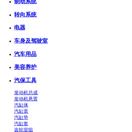
制动系统
转向系统
电器
车身及驾驶室
汽车用品
美容养护
汽保工具
发动机总成
发动机悬置
汽缸体
汽缸盖
汽缸垫
汽缸套
齿轮室组