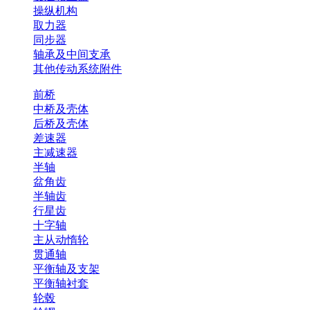
操纵机构
取力器
同步器
轴承及中间支承
其他传动系统附件
前桥
中桥及壳体
后桥及壳体
差速器
主减速器
半轴
盆角齿
半轴齿
行星齿
十字轴
主从动惰轮
贯通轴
平衡轴及支架
平衡轴衬套
轮毂