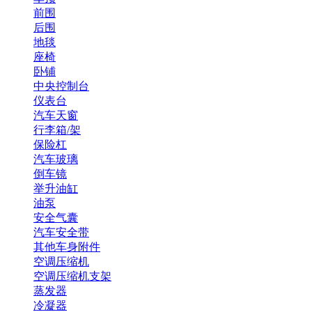
前围
后围
地毯
座椅
卧铺
中央控制台
仪表台
汽车天窗
行李箱/架
保险杠
汽车玻璃
倒车镜
举升油缸
油泵
安全气囊
汽车安全带
其他车身附件
空调压缩机
空调压缩机支架
蒸发器
冷凝器