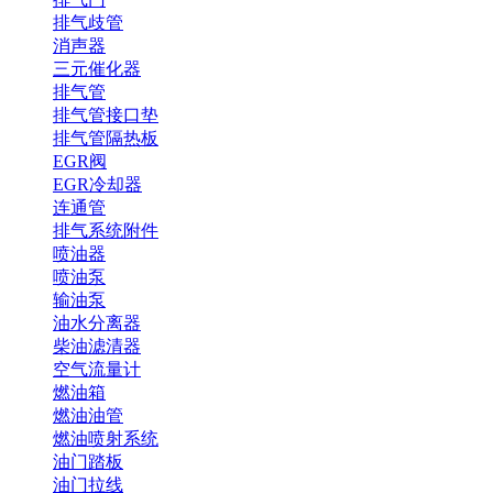
排气歧管
消声器
三元催化器
排气管
排气管接口垫
排气管隔热板
EGR阀
EGR冷却器
连通管
排气系统附件
喷油器
喷油泵
输油泵
油水分离器
柴油滤清器
空气流量计
燃油箱
燃油油管
燃油喷射系统
油门踏板
油门拉线