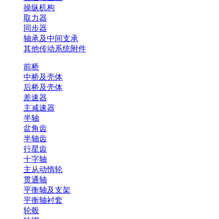
操纵机构
取力器
同步器
轴承及中间支承
其他传动系统附件
前桥
中桥及壳体
后桥及壳体
差速器
主减速器
半轴
盆角齿
半轴齿
行星齿
十字轴
主从动惰轮
贯通轴
平衡轴及支架
平衡轴衬套
轮毂