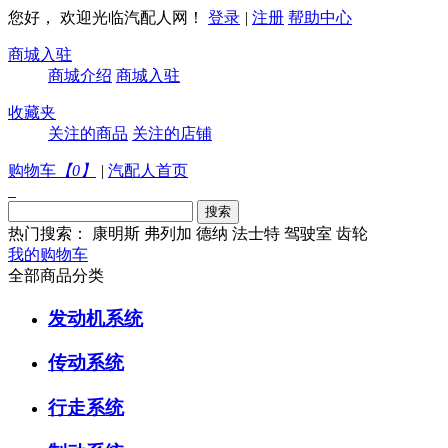
您好， 欢迎光临汽配人网！
登录
|
注册
帮助中心
商城入驻
商城介绍
商城入驻
收藏夹
关注的商品
关注的店铺
购物车
【
0
】
|
汽配人首页
热门搜索：
康明斯
弗列加
德纳
法士特
驾驶室
齿轮
我的购物车
全部商品分类
发动机系统
传动系统
行走系统