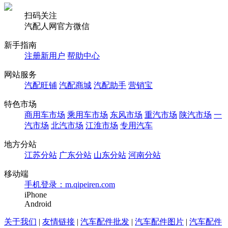
扫码关注
汽配人网官方微信
新手指南
注册新用户
帮助中心
网站服务
汽配旺铺
汽配商城
汽配助手
营销宝
特色市场
商用车市场
乘用车市场
东风市场
重汽市场
陕汽市场
一
汽市场
北汽市场
江淮市场
专用汽车
地方分站
江苏分站
广东分站
山东分站
河南分站
移动端
手机登录：m.qipeiren.com
iPhone
Android
关于我们
|
友情链接
|
汽车配件批发
|
汽车配件图片
|
汽车配件