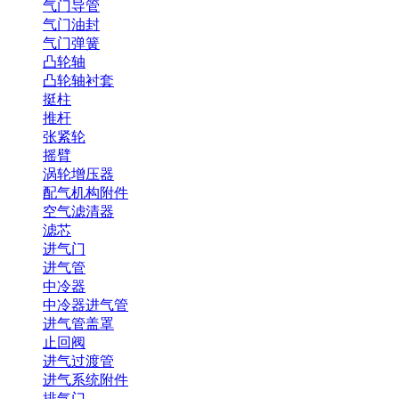
气门导管
气门油封
气门弹簧
凸轮轴
凸轮轴衬套
挺柱
推杆
张紧轮
摇臂
涡轮增压器
配气机构附件
空气滤清器
滤芯
进气门
进气管
中冷器
中冷器进气管
进气管盖罩
止回阀
进气过渡管
进气系统附件
排气门