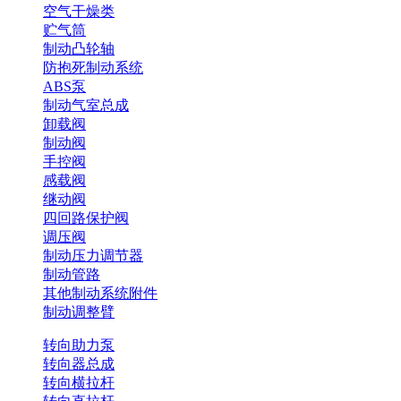
空气干燥类
贮气筒
制动凸轮轴
防抱死制动系统
ABS泵
制动气室总成
卸载阀
制动阀
手控阀
感载阀
继动阀
四回路保护阀
调压阀
制动压力调节器
制动管路
其他制动系统附件
制动调整臂
转向助力泵
转向器总成
转向横拉杆