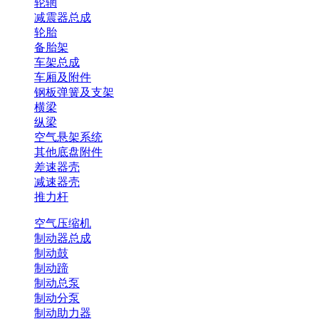
轮辋
减震器总成
轮胎
备胎架
车架总成
车厢及附件
钢板弹簧及支架
横梁
纵梁
空气悬架系统
其他底盘附件
差速器壳
减速器壳
推力杆
空气压缩机
制动器总成
制动鼓
制动蹄
制动总泵
制动分泵
制动助力器