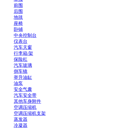
前围
后围
地毯
座椅
卧铺
中央控制台
仪表台
汽车天窗
行李箱/架
保险杠
汽车玻璃
倒车镜
举升油缸
油泵
安全气囊
汽车安全带
其他车身附件
空调压缩机
空调压缩机支架
蒸发器
冷凝器