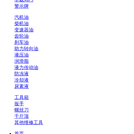
警示牌
汽机油
柴机油
变速器油
齿轮油
刹车油
助力转向油
液压油
润滑脂
液力传动油
防冻液
冷却液
尿素液
工具箱
扳手
螺丝刀
千斤顶
其他维修工具
首页