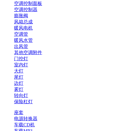
空调控制面板
空调控制器
膨胀阀
风箱总成
暖风电机
空调管
暖风水管
出风管
其他空调附件
门控灯
室内灯
大灯
尾灯
边灯
雾灯
转向灯
保险杠灯
座套
电源转换器
车载CD机
车载MP3