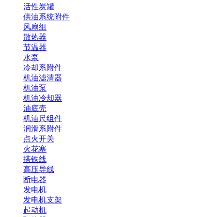
活性炭罐
供油系统附件
风扇组
散热器
节温器
水泵
冷却系附件
机油滤清器
机油泵
机油冷却器
油底壳
机油尺组件
润滑系附件
点火开关
火花塞
搭铁线
高压导线
断电器
发电机
发电机支架
起动机