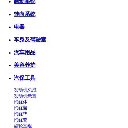
制动系统
转向系统
电器
车身及驾驶室
汽车用品
美容养护
汽保工具
发动机总成
发动机悬置
汽缸体
汽缸盖
汽缸垫
汽缸套
齿轮室组