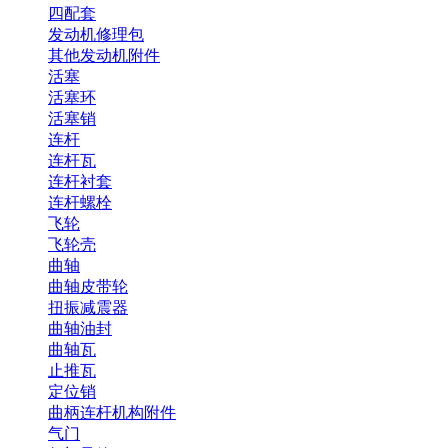
四配套
发动机修理包
其他发动机附件
活塞
活塞环
活塞销
连杆
连杆瓦
连杆衬套
连杆螺栓
飞轮
飞轮壳
曲轴
曲轴皮带轮
扭振减震器
曲轴油封
曲轴瓦
止推瓦
定位销
曲柄连杆机构附件
气门