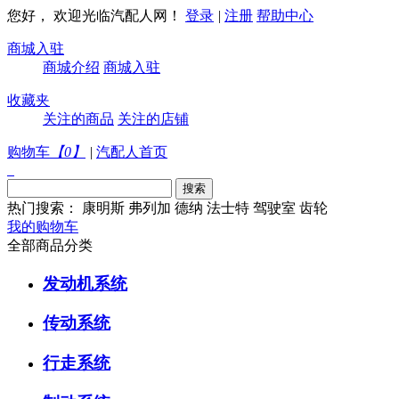
您好， 欢迎光临汽配人网！
登录
|
注册
帮助中心
商城入驻
商城介绍
商城入驻
收藏夹
关注的商品
关注的店铺
购物车
【
0
】
|
汽配人首页
热门搜索：
康明斯
弗列加
德纳
法士特
驾驶室
齿轮
我的购物车
全部商品分类
发动机系统
传动系统
行走系统