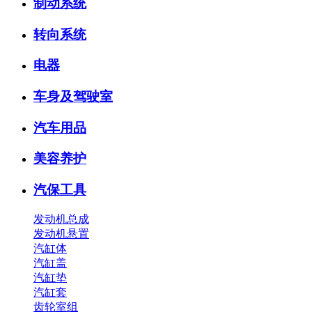
制动系统
转向系统
电器
车身及驾驶室
汽车用品
美容养护
汽保工具
发动机总成
发动机悬置
汽缸体
汽缸盖
汽缸垫
汽缸套
齿轮室组