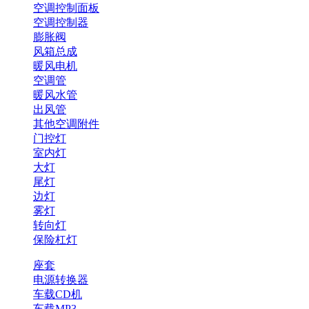
空调控制面板
空调控制器
膨胀阀
风箱总成
暖风电机
空调管
暖风水管
出风管
其他空调附件
门控灯
室内灯
大灯
尾灯
边灯
雾灯
转向灯
保险杠灯
座套
电源转换器
车载CD机
车载MP3