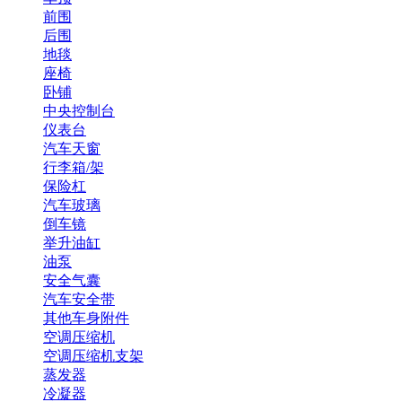
前围
后围
地毯
座椅
卧铺
中央控制台
仪表台
汽车天窗
行李箱/架
保险杠
汽车玻璃
倒车镜
举升油缸
油泵
安全气囊
汽车安全带
其他车身附件
空调压缩机
空调压缩机支架
蒸发器
冷凝器