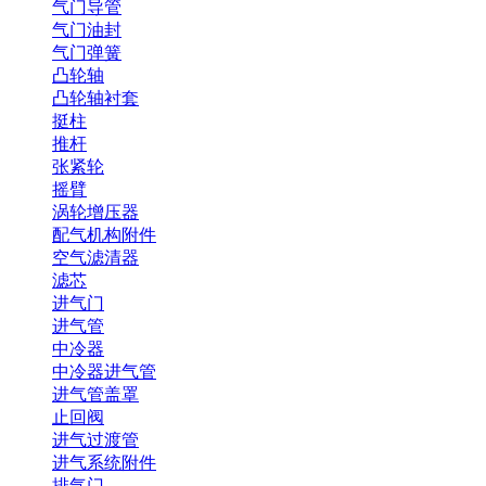
气门导管
气门油封
气门弹簧
凸轮轴
凸轮轴衬套
挺柱
推杆
张紧轮
摇臂
涡轮增压器
配气机构附件
空气滤清器
滤芯
进气门
进气管
中冷器
中冷器进气管
进气管盖罩
止回阀
进气过渡管
进气系统附件
排气门