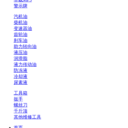
警示牌
汽机油
柴机油
变速器油
齿轮油
刹车油
助力转向油
液压油
润滑脂
液力传动油
防冻液
冷却液
尿素液
工具箱
扳手
螺丝刀
千斤顶
其他维修工具
首页