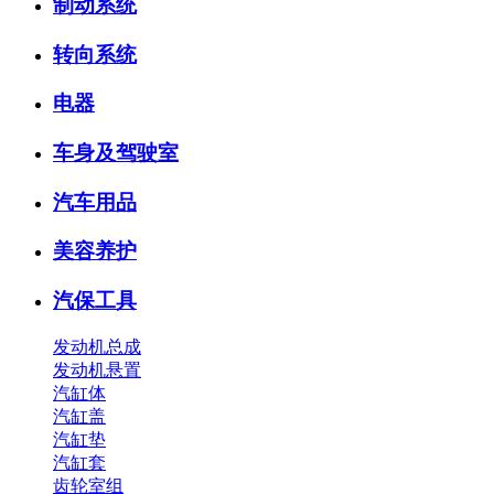
制动系统
转向系统
电器
车身及驾驶室
汽车用品
美容养护
汽保工具
发动机总成
发动机悬置
汽缸体
汽缸盖
汽缸垫
汽缸套
齿轮室组