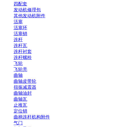
四配套
发动机修理包
其他发动机附件
活塞
活塞环
活塞销
连杆
连杆瓦
连杆衬套
连杆螺栓
飞轮
飞轮壳
曲轴
曲轴皮带轮
扭振减震器
曲轴油封
曲轴瓦
止推瓦
定位销
曲柄连杆机构附件
气门