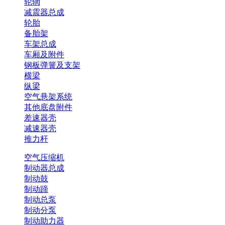
轮辋
减震器总成
轮胎
备胎架
车架总成
车厢及附件
钢板弹簧及支架
横梁
纵梁
空气悬架系统
其他底盘附件
差速器壳
减速器壳
推力杆
空气压缩机
制动器总成
制动鼓
制动蹄
制动总泵
制动分泵
制动助力器