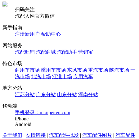
扫码关注
汽配人网官方微信
新手指南
注册新用户
帮助中心
网站服务
汽配旺铺
汽配商城
汽配助手
营销宝
特色市场
商用车市场
乘用车市场
东风市场
重汽市场
陕汽市场
一
汽市场
北汽市场
江淮市场
专用汽车
地方分站
江苏分站
广东分站
山东分站
河南分站
移动端
手机登录：m.qipeiren.com
iPhone
Android
关于我们
|
友情链接
|
汽车配件批发
|
汽车配件图片
|
汽车配件