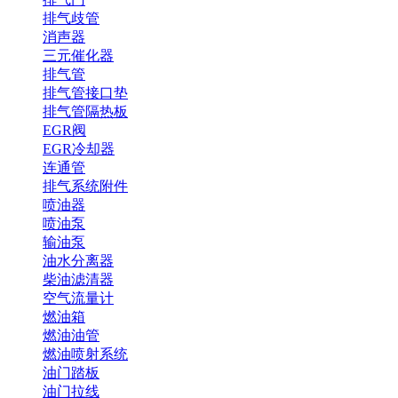
排气歧管
消声器
三元催化器
排气管
排气管接口垫
排气管隔热板
EGR阀
EGR冷却器
连通管
排气系统附件
喷油器
喷油泵
输油泵
油水分离器
柴油滤清器
空气流量计
燃油箱
燃油油管
燃油喷射系统
油门踏板
油门拉线