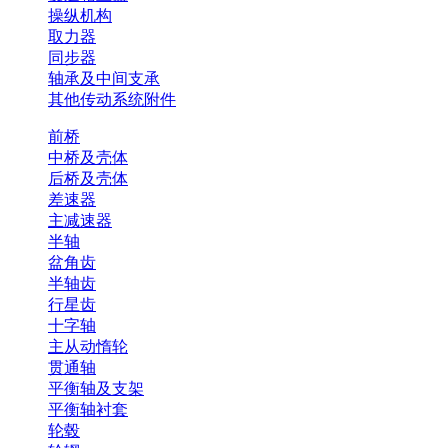
操纵机构
取力器
同步器
轴承及中间支承
其他传动系统附件
前桥
中桥及壳体
后桥及壳体
差速器
主减速器
半轴
盆角齿
半轴齿
行星齿
十字轴
主从动惰轮
贯通轴
平衡轴及支架
平衡轴衬套
轮毂