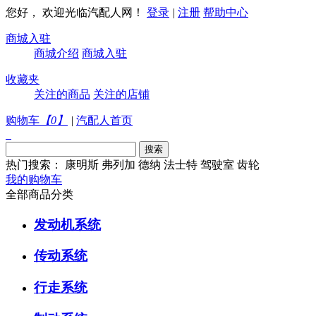
您好， 欢迎光临汽配人网！
登录
|
注册
帮助中心
商城入驻
商城介绍
商城入驻
收藏夹
关注的商品
关注的店铺
购物车
【
0
】
|
汽配人首页
热门搜索：
康明斯
弗列加
德纳
法士特
驾驶室
齿轮
我的购物车
全部商品分类
发动机系统
传动系统
行走系统