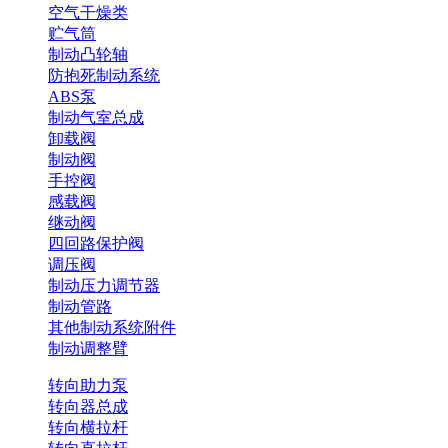
空气干燥类
贮气筒
制动凸轮轴
防抱死制动系统
ABS泵
制动气室总成
卸载阀
制动阀
手控阀
感载阀
继动阀
四回路保护阀
调压阀
制动压力调节器
制动管路
其他制动系统附件
制动调整臂
转向助力泵
转向器总成
转向横拉杆