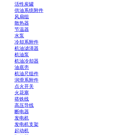
活性炭罐
供油系统附件
风扇组
散热器
节温器
水泵
冷却系附件
机油滤清器
机油泵
机油冷却器
油底壳
机油尺组件
润滑系附件
点火开关
火花塞
搭铁线
高压导线
断电器
发电机
发电机支架
起动机