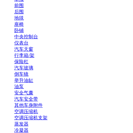
前围
后围
地毯
座椅
卧铺
中央控制台
仪表台
汽车天窗
行李箱/架
保险杠
汽车玻璃
倒车镜
举升油缸
油泵
安全气囊
汽车安全带
其他车身附件
空调压缩机
空调压缩机支架
蒸发器
冷凝器