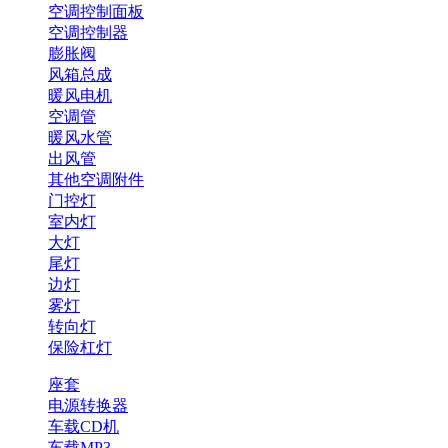
空调控制面板
空调控制器
膨胀阀
风箱总成
暖风电机
空调管
暖风水管
出风管
其他空调附件
门控灯
室内灯
大灯
尾灯
边灯
雾灯
转向灯
保险杠灯
座套
电源转换器
车载CD机
车载MP3