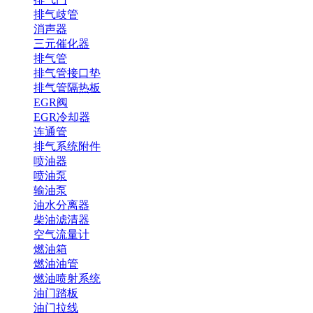
排气歧管
消声器
三元催化器
排气管
排气管接口垫
排气管隔热板
EGR阀
EGR冷却器
连通管
排气系统附件
喷油器
喷油泵
输油泵
油水分离器
柴油滤清器
空气流量计
燃油箱
燃油油管
燃油喷射系统
油门踏板
油门拉线