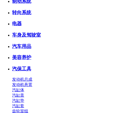
制动系统
转向系统
电器
车身及驾驶室
汽车用品
美容养护
汽保工具
发动机总成
发动机悬置
汽缸体
汽缸盖
汽缸垫
汽缸套
齿轮室组