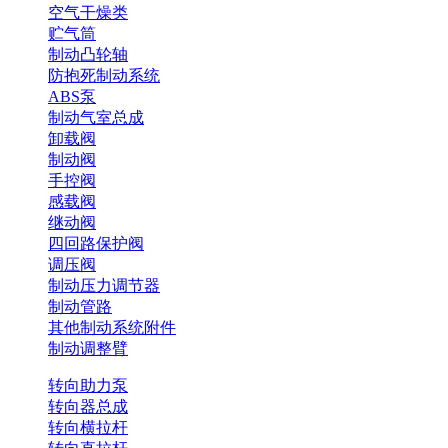
空气干燥类
贮气筒
制动凸轮轴
防抱死制动系统
ABS泵
制动气室总成
卸载阀
制动阀
手控阀
感载阀
继动阀
四回路保护阀
调压阀
制动压力调节器
制动管路
其他制动系统附件
制动调整臂
转向助力泵
转向器总成
转向横拉杆