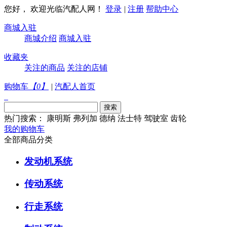
您好， 欢迎光临汽配人网！
登录
|
注册
帮助中心
商城入驻
商城介绍
商城入驻
收藏夹
关注的商品
关注的店铺
购物车
【
0
】
|
汽配人首页
热门搜索：
康明斯
弗列加
德纳
法士特
驾驶室
齿轮
我的购物车
全部商品分类
发动机系统
传动系统
行走系统