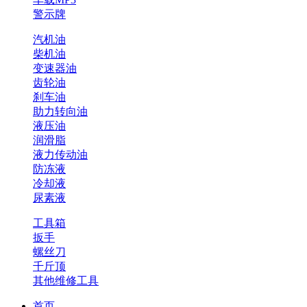
警示牌
汽机油
柴机油
变速器油
齿轮油
刹车油
助力转向油
液压油
润滑脂
液力传动油
防冻液
冷却液
尿素液
工具箱
扳手
螺丝刀
千斤顶
其他维修工具
首页