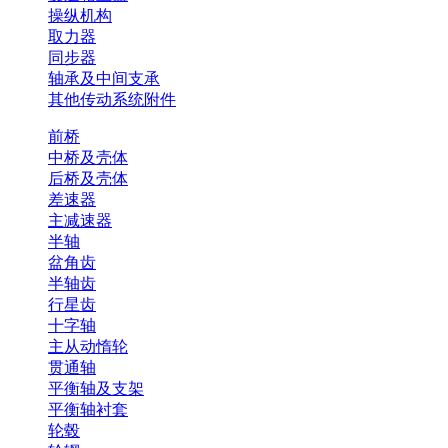
操纵机构
取力器
同步器
轴承及中间支承
其他传动系统附件
前桥
中桥及壳体
后桥及壳体
差速器
主减速器
半轴
盆角齿
半轴齿
行星齿
十字轴
主从动惰轮
贯通轴
平衡轴及支架
平衡轴衬套
轮毂