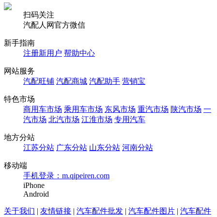
扫码关注
汽配人网官方微信
新手指南
注册新用户
帮助中心
网站服务
汽配旺铺
汽配商城
汽配助手
营销宝
特色市场
商用车市场
乘用车市场
东风市场
重汽市场
陕汽市场
一
汽市场
北汽市场
江淮市场
专用汽车
地方分站
江苏分站
广东分站
山东分站
河南分站
移动端
手机登录：m.qipeiren.com
iPhone
Android
关于我们
|
友情链接
|
汽车配件批发
|
汽车配件图片
|
汽车配件