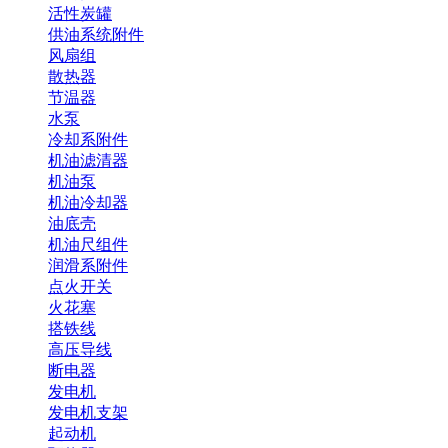
活性炭罐
供油系统附件
风扇组
散热器
节温器
水泵
冷却系附件
机油滤清器
机油泵
机油冷却器
油底壳
机油尺组件
润滑系附件
点火开关
火花塞
搭铁线
高压导线
断电器
发电机
发电机支架
起动机