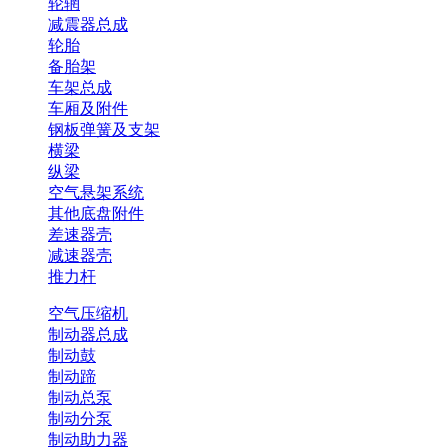
轮辋
减震器总成
轮胎
备胎架
车架总成
车厢及附件
钢板弹簧及支架
横梁
纵梁
空气悬架系统
其他底盘附件
差速器壳
减速器壳
推力杆
空气压缩机
制动器总成
制动鼓
制动蹄
制动总泵
制动分泵
制动助力器