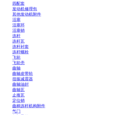
四配套
发动机修理包
其他发动机附件
活塞
活塞环
活塞销
连杆
连杆瓦
连杆衬套
连杆螺栓
飞轮
飞轮壳
曲轴
曲轴皮带轮
扭振减震器
曲轴油封
曲轴瓦
止推瓦
定位销
曲柄连杆机构附件
气门