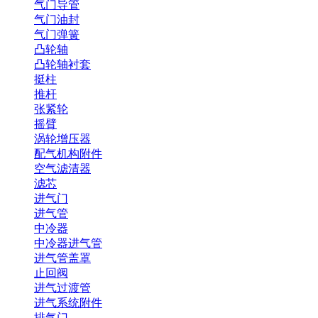
气门导管
气门油封
气门弹簧
凸轮轴
凸轮轴衬套
挺柱
推杆
张紧轮
摇臂
涡轮增压器
配气机构附件
空气滤清器
滤芯
进气门
进气管
中冷器
中冷器进气管
进气管盖罩
止回阀
进气过渡管
进气系统附件
排气门