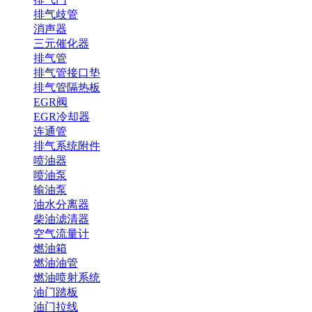
排气歧管
消声器
三元催化器
排气管
排气管接口垫
排气管隔热板
EGR阀
EGR冷却器
连通管
排气系统附件
喷油器
喷油泵
输油泵
油水分离器
柴油滤清器
空气流量计
燃油箱
燃油油管
燃油喷射系统
油门踏板
油门拉线