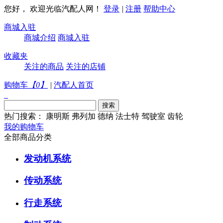
您好， 欢迎光临汽配人网！
登录
|
注册
帮助中心
商城入驻
商城介绍
商城入驻
收藏夹
关注的商品
关注的店铺
购物车
【
0
】
|
汽配人首页
热门搜索：
康明斯
弗列加
德纳
法士特
驾驶室
齿轮
我的购物车
全部商品分类
发动机系统
传动系统
行走系统