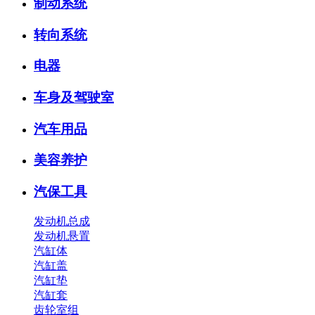
制动系统
转向系统
电器
车身及驾驶室
汽车用品
美容养护
汽保工具
发动机总成
发动机悬置
汽缸体
汽缸盖
汽缸垫
汽缸套
齿轮室组