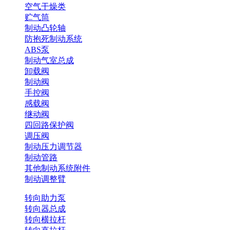
空气干燥类
贮气筒
制动凸轮轴
防抱死制动系统
ABS泵
制动气室总成
卸载阀
制动阀
手控阀
感载阀
继动阀
四回路保护阀
调压阀
制动压力调节器
制动管路
其他制动系统附件
制动调整臂
转向助力泵
转向器总成
转向横拉杆