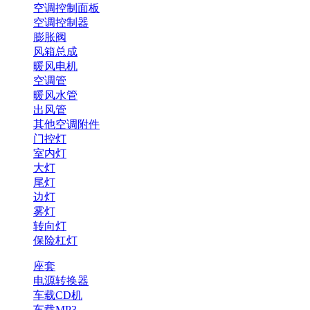
空调控制面板
空调控制器
膨胀阀
风箱总成
暖风电机
空调管
暖风水管
出风管
其他空调附件
门控灯
室内灯
大灯
尾灯
边灯
雾灯
转向灯
保险杠灯
座套
电源转换器
车载CD机
车载MP3