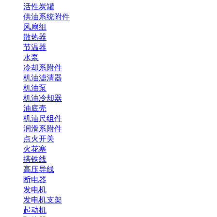
活性炭罐
供油系统附件
风扇组
散热器
节温器
水泵
冷却系附件
机油滤清器
机油泵
机油冷却器
油底壳
机油尺组件
润滑系附件
点火开关
火花塞
搭铁线
高压导线
断电器
发电机
发电机支架
起动机