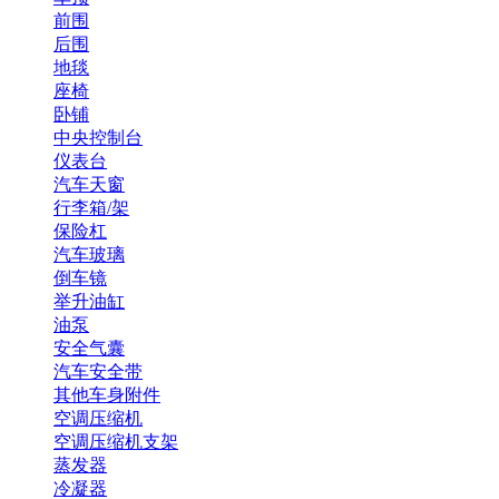
前围
后围
地毯
座椅
卧铺
中央控制台
仪表台
汽车天窗
行李箱/架
保险杠
汽车玻璃
倒车镜
举升油缸
油泵
安全气囊
汽车安全带
其他车身附件
空调压缩机
空调压缩机支架
蒸发器
冷凝器