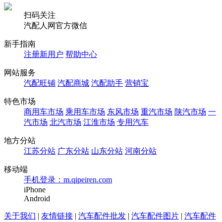
扫码关注
汽配人网官方微信
新手指南
注册新用户
帮助中心
网站服务
汽配旺铺
汽配商城
汽配助手
营销宝
特色市场
商用车市场
乘用车市场
东风市场
重汽市场
陕汽市场
一
汽市场
北汽市场
江淮市场
专用汽车
地方分站
江苏分站
广东分站
山东分站
河南分站
移动端
手机登录：m.qipeiren.com
iPhone
Android
关于我们
|
友情链接
|
汽车配件批发
|
汽车配件图片
|
汽车配件