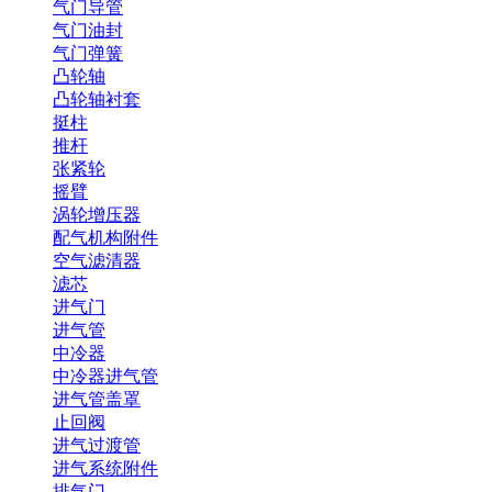
气门导管
气门油封
气门弹簧
凸轮轴
凸轮轴衬套
挺柱
推杆
张紧轮
摇臂
涡轮增压器
配气机构附件
空气滤清器
滤芯
进气门
进气管
中冷器
中冷器进气管
进气管盖罩
止回阀
进气过渡管
进气系统附件
排气门