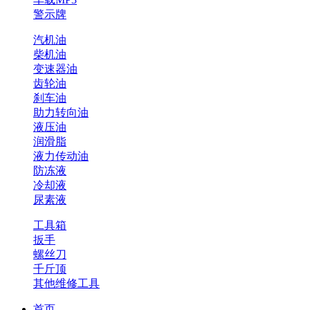
警示牌
汽机油
柴机油
变速器油
齿轮油
刹车油
助力转向油
液压油
润滑脂
液力传动油
防冻液
冷却液
尿素液
工具箱
扳手
螺丝刀
千斤顶
其他维修工具
首页