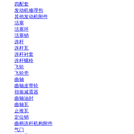
四配套
发动机修理包
其他发动机附件
活塞
活塞环
活塞销
连杆
连杆瓦
连杆衬套
连杆螺栓
飞轮
飞轮壳
曲轴
曲轴皮带轮
扭振减震器
曲轴油封
曲轴瓦
止推瓦
定位销
曲柄连杆机构附件
气门