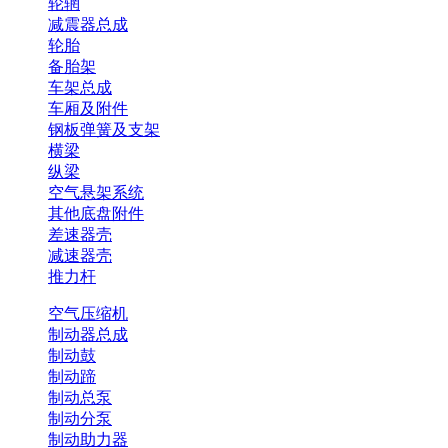
轮辋
减震器总成
轮胎
备胎架
车架总成
车厢及附件
钢板弹簧及支架
横梁
纵梁
空气悬架系统
其他底盘附件
差速器壳
减速器壳
推力杆
空气压缩机
制动器总成
制动鼓
制动蹄
制动总泵
制动分泵
制动助力器