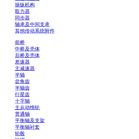
操纵机构
取力器
同步器
轴承及中间支承
其他传动系统附件
前桥
中桥及壳体
后桥及壳体
差速器
主减速器
半轴
盆角齿
半轴齿
行星齿
十字轴
主从动惰轮
贯通轴
平衡轴及支架
平衡轴衬套
轮毂