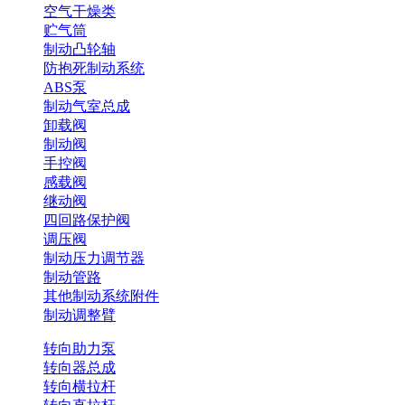
空气干燥类
贮气筒
制动凸轮轴
防抱死制动系统
ABS泵
制动气室总成
卸载阀
制动阀
手控阀
感载阀
继动阀
四回路保护阀
调压阀
制动压力调节器
制动管路
其他制动系统附件
制动调整臂
转向助力泵
转向器总成
转向横拉杆