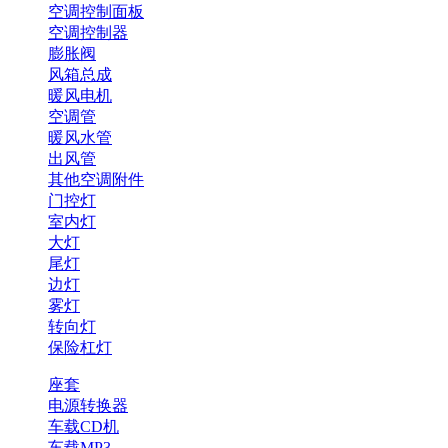
空调控制面板
空调控制器
膨胀阀
风箱总成
暖风电机
空调管
暖风水管
出风管
其他空调附件
门控灯
室内灯
大灯
尾灯
边灯
雾灯
转向灯
保险杠灯
座套
电源转换器
车载CD机
车载MP3