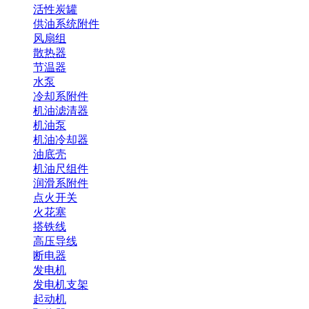
活性炭罐
供油系统附件
风扇组
散热器
节温器
水泵
冷却系附件
机油滤清器
机油泵
机油冷却器
油底壳
机油尺组件
润滑系附件
点火开关
火花塞
搭铁线
高压导线
断电器
发电机
发电机支架
起动机