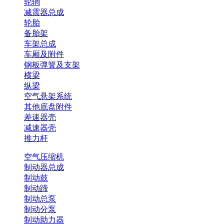
轮辋
减震器总成
轮胎
备胎架
车架总成
车厢及附件
钢板弹簧及支架
横梁
纵梁
空气悬架系统
其他底盘附件
差速器壳
减速器壳
推力杆
空气压缩机
制动器总成
制动鼓
制动蹄
制动总泵
制动分泵
制动助力器