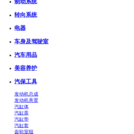
制动系统
转向系统
电器
车身及驾驶室
汽车用品
美容养护
汽保工具
发动机总成
发动机悬置
汽缸体
汽缸盖
汽缸垫
汽缸套
齿轮室组