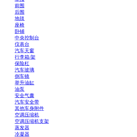
前围
后围
地毯
座椅
卧铺
中央控制台
仪表台
汽车天窗
行李箱/架
保险杠
汽车玻璃
倒车镜
举升油缸
油泵
安全气囊
汽车安全带
其他车身附件
空调压缩机
空调压缩机支架
蒸发器
冷凝器