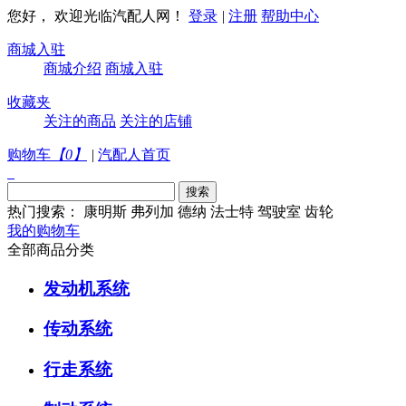
您好， 欢迎光临汽配人网！
登录
|
注册
帮助中心
商城入驻
商城介绍
商城入驻
收藏夹
关注的商品
关注的店铺
购物车
【
0
】
|
汽配人首页
热门搜索：
康明斯
弗列加
德纳
法士特
驾驶室
齿轮
我的购物车
全部商品分类
发动机系统
传动系统
行走系统