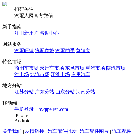
扫码关注
汽配人网官方微信
新手指南
注册新用户
帮助中心
网站服务
汽配旺铺
汽配商城
汽配助手
营销宝
特色市场
商用车市场
乘用车市场
东风市场
重汽市场
陕汽市场
一
汽市场
北汽市场
江淮市场
专用汽车
地方分站
江苏分站
广东分站
山东分站
河南分站
移动端
手机登录：m.qipeiren.com
iPhone
Android
关于我们
|
友情链接
|
汽车配件批发
|
汽车配件图片
|
汽车配件