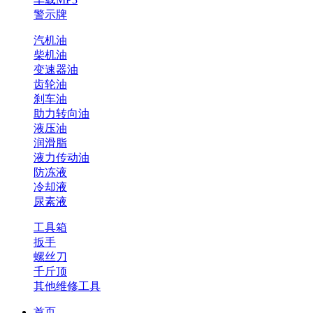
警示牌
汽机油
柴机油
变速器油
齿轮油
刹车油
助力转向油
液压油
润滑脂
液力传动油
防冻液
冷却液
尿素液
工具箱
扳手
螺丝刀
千斤顶
其他维修工具
首页