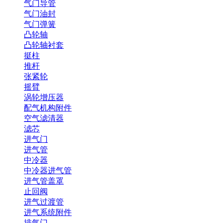
气门导管
气门油封
气门弹簧
凸轮轴
凸轮轴衬套
挺柱
推杆
张紧轮
摇臂
涡轮增压器
配气机构附件
空气滤清器
滤芯
进气门
进气管
中冷器
中冷器进气管
进气管盖罩
止回阀
进气过渡管
进气系统附件
排气门