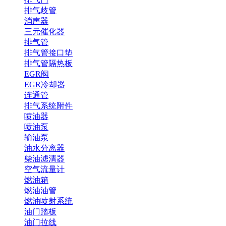
排气歧管
消声器
三元催化器
排气管
排气管接口垫
排气管隔热板
EGR阀
EGR冷却器
连通管
排气系统附件
喷油器
喷油泵
输油泵
油水分离器
柴油滤清器
空气流量计
燃油箱
燃油油管
燃油喷射系统
油门踏板
油门拉线