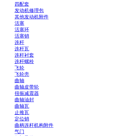
四配套
发动机修理包
其他发动机附件
活塞
活塞环
活塞销
连杆
连杆瓦
连杆衬套
连杆螺栓
飞轮
飞轮壳
曲轴
曲轴皮带轮
扭振减震器
曲轴油封
曲轴瓦
止推瓦
定位销
曲柄连杆机构附件
气门