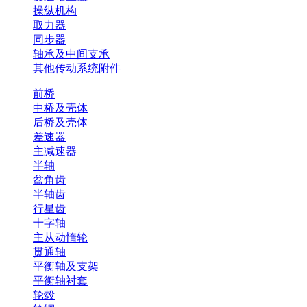
操纵机构
取力器
同步器
轴承及中间支承
其他传动系统附件
前桥
中桥及壳体
后桥及壳体
差速器
主减速器
半轴
盆角齿
半轴齿
行星齿
十字轴
主从动惰轮
贯通轴
平衡轴及支架
平衡轴衬套
轮毂