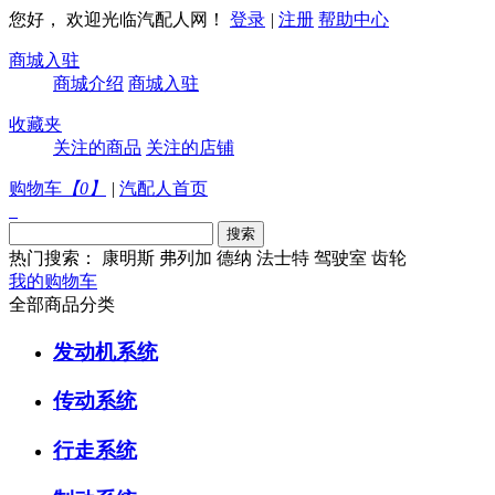
您好， 欢迎光临汽配人网！
登录
|
注册
帮助中心
商城入驻
商城介绍
商城入驻
收藏夹
关注的商品
关注的店铺
购物车
【
0
】
|
汽配人首页
热门搜索：
康明斯
弗列加
德纳
法士特
驾驶室
齿轮
我的购物车
全部商品分类
发动机系统
传动系统
行走系统