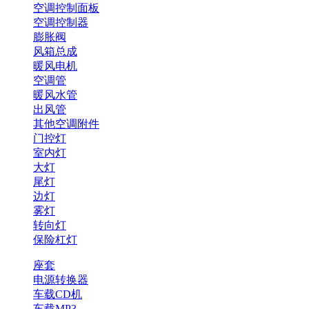
空调控制面板
空调控制器
膨胀阀
风箱总成
暖风电机
空调管
暖风水管
出风管
其他空调附件
门控灯
室内灯
大灯
尾灯
边灯
雾灯
转向灯
保险杠灯
座套
电源转换器
车载CD机
车载MP3