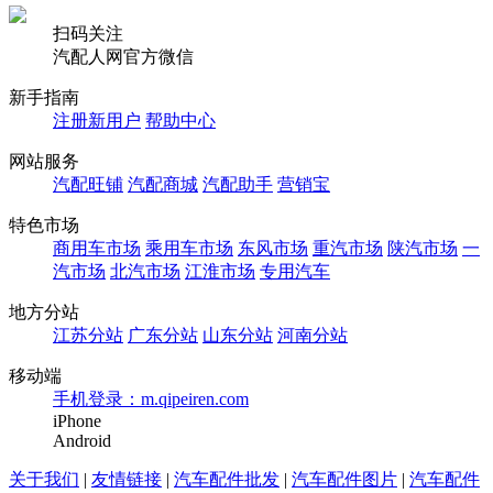
扫码关注
汽配人网官方微信
新手指南
注册新用户
帮助中心
网站服务
汽配旺铺
汽配商城
汽配助手
营销宝
特色市场
商用车市场
乘用车市场
东风市场
重汽市场
陕汽市场
一
汽市场
北汽市场
江淮市场
专用汽车
地方分站
江苏分站
广东分站
山东分站
河南分站
移动端
手机登录：m.qipeiren.com
iPhone
Android
关于我们
|
友情链接
|
汽车配件批发
|
汽车配件图片
|
汽车配件