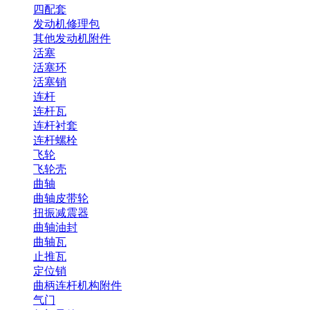
四配套
发动机修理包
其他发动机附件
活塞
活塞环
活塞销
连杆
连杆瓦
连杆衬套
连杆螺栓
飞轮
飞轮壳
曲轴
曲轴皮带轮
扭振减震器
曲轴油封
曲轴瓦
止推瓦
定位销
曲柄连杆机构附件
气门