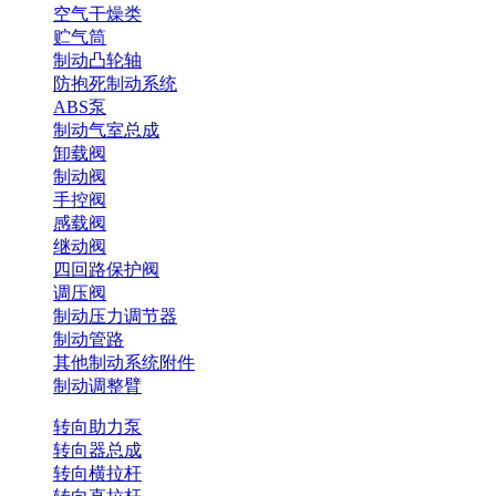
空气干燥类
贮气筒
制动凸轮轴
防抱死制动系统
ABS泵
制动气室总成
卸载阀
制动阀
手控阀
感载阀
继动阀
四回路保护阀
调压阀
制动压力调节器
制动管路
其他制动系统附件
制动调整臂
转向助力泵
转向器总成
转向横拉杆