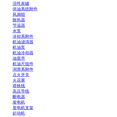
活性炭罐
供油系统附件
风扇组
散热器
节温器
水泵
冷却系附件
机油滤清器
机油泵
机油冷却器
油底壳
机油尺组件
润滑系附件
点火开关
火花塞
搭铁线
高压导线
断电器
发电机
发电机支架
起动机