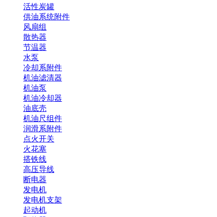
活性炭罐
供油系统附件
风扇组
散热器
节温器
水泵
冷却系附件
机油滤清器
机油泵
机油冷却器
油底壳
机油尺组件
润滑系附件
点火开关
火花塞
搭铁线
高压导线
断电器
发电机
发电机支架
起动机