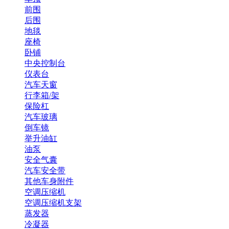
前围
后围
地毯
座椅
卧铺
中央控制台
仪表台
汽车天窗
行李箱/架
保险杠
汽车玻璃
倒车镜
举升油缸
油泵
安全气囊
汽车安全带
其他车身附件
空调压缩机
空调压缩机支架
蒸发器
冷凝器