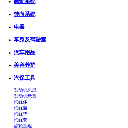
制动系统
转向系统
电器
车身及驾驶室
汽车用品
美容养护
汽保工具
发动机总成
发动机悬置
汽缸体
汽缸盖
汽缸垫
汽缸套
齿轮室组