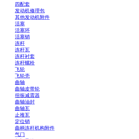
四配套
发动机修理包
其他发动机附件
活塞
活塞环
活塞销
连杆
连杆瓦
连杆衬套
连杆螺栓
飞轮
飞轮壳
曲轴
曲轴皮带轮
扭振减震器
曲轴油封
曲轴瓦
止推瓦
定位销
曲柄连杆机构附件
气门