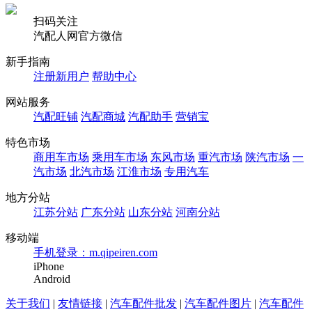
扫码关注
汽配人网官方微信
新手指南
注册新用户
帮助中心
网站服务
汽配旺铺
汽配商城
汽配助手
营销宝
特色市场
商用车市场
乘用车市场
东风市场
重汽市场
陕汽市场
一
汽市场
北汽市场
江淮市场
专用汽车
地方分站
江苏分站
广东分站
山东分站
河南分站
移动端
手机登录：m.qipeiren.com
iPhone
Android
关于我们
|
友情链接
|
汽车配件批发
|
汽车配件图片
|
汽车配件