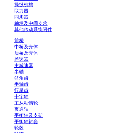
操纵机构
取力器
同步器
轴承及中间支承
其他传动系统附件
前桥
中桥及壳体
后桥及壳体
差速器
主减速器
半轴
盆角齿
半轴齿
行星齿
十字轴
主从动惰轮
贯通轴
平衡轴及支架
平衡轴衬套
轮毂