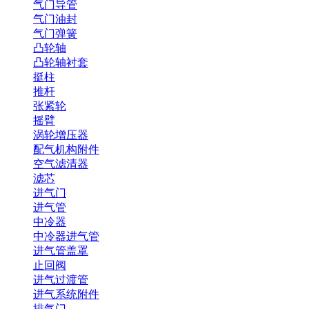
气门导管
气门油封
气门弹簧
凸轮轴
凸轮轴衬套
挺柱
推杆
张紧轮
摇臂
涡轮增压器
配气机构附件
空气滤清器
滤芯
进气门
进气管
中冷器
中冷器进气管
进气管盖罩
止回阀
进气过渡管
进气系统附件
排气门