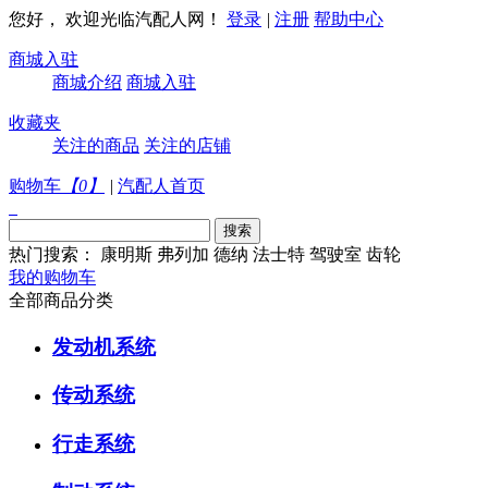
您好， 欢迎光临汽配人网！
登录
|
注册
帮助中心
商城入驻
商城介绍
商城入驻
收藏夹
关注的商品
关注的店铺
购物车
【
0
】
|
汽配人首页
热门搜索：
康明斯
弗列加
德纳
法士特
驾驶室
齿轮
我的购物车
全部商品分类
发动机系统
传动系统
行走系统