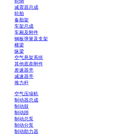
轮辋
减震器总成
轮胎
备胎架
车架总成
车厢及附件
钢板弹簧及支架
横梁
纵梁
空气悬架系统
其他底盘附件
差速器壳
减速器壳
推力杆
空气压缩机
制动器总成
制动鼓
制动蹄
制动总泵
制动分泵
制动助力器