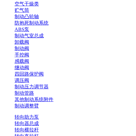
空气干燥类
贮气筒
制动凸轮轴
防抱死制动系统
ABS泵
制动气室总成
卸载阀
制动阀
手控阀
感载阀
继动阀
四回路保护阀
调压阀
制动压力调节器
制动管路
其他制动系统附件
制动调整臂
转向助力泵
转向器总成
转向横拉杆