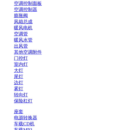
空调控制面板
空调控制器
膨胀阀
风箱总成
暖风电机
空调管
暖风水管
出风管
其他空调附件
门控灯
室内灯
大灯
尾灯
边灯
雾灯
转向灯
保险杠灯
座套
电源转换器
车载CD机
车载MP3