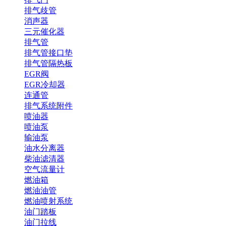
排气歧管
消声器
三元催化器
排气管
排气管接口垫
排气管隔热板
EGR阀
EGR冷却器
连通管
排气系统附件
喷油器
喷油泵
输油泵
油水分离器
柴油滤清器
空气流量计
燃油箱
燃油油管
燃油喷射系统
油门踏板
油门拉线