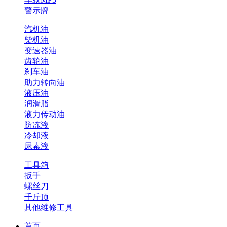
警示牌
汽机油
柴机油
变速器油
齿轮油
刹车油
助力转向油
液压油
润滑脂
液力传动油
防冻液
冷却液
尿素液
工具箱
扳手
螺丝刀
千斤顶
其他维修工具
首页