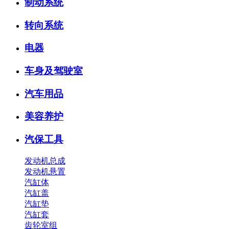
制动系统
转向系统
电器
车身及驾驶室
汽车用品
美容养护
汽保工具
发动机总成
发动机悬置
汽缸体
汽缸盖
汽缸垫
汽缸套
齿轮室组