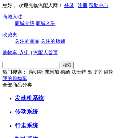
您好， 欢迎光临汽配人网！
登录
|
注册
帮助中心
商城入驻
商城介绍
商城入驻
收藏夹
关注的商品
关注的店铺
购物车
【
0
】
|
汽配人首页
热门搜索：
康明斯
弗列加
德纳
法士特
驾驶室
齿轮
我的购物车
全部商品分类
发动机系统
传动系统
行走系统