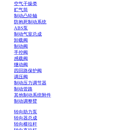
空气干燥类
贮气筒
制动凸轮轴
防抱死制动系统
ABS泵
制动气室总成
卸载阀
制动阀
手控阀
感载阀
继动阀
四回路保护阀
调压阀
制动压力调节器
制动管路
其他制动系统附件
制动调整臂
转向助力泵
转向器总成
转向横拉杆