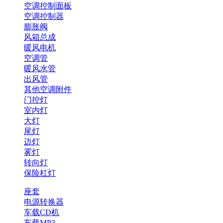
空调控制面板
空调控制器
膨胀阀
风箱总成
暖风电机
空调管
暖风水管
出风管
其他空调附件
门控灯
室内灯
大灯
尾灯
边灯
雾灯
转向灯
保险杠灯
座套
电源转换器
车载CD机
车载MP3