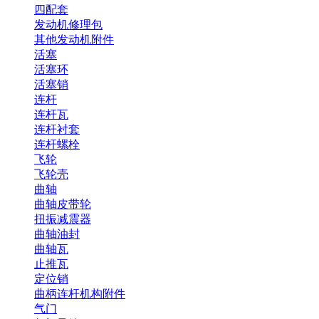
四配套
发动机修理包
其他发动机附件
活塞
活塞环
活塞销
连杆
连杆瓦
连杆衬套
连杆螺栓
飞轮
飞轮壳
曲轴
曲轴皮带轮
扭振减震器
曲轴油封
曲轴瓦
止推瓦
定位销
曲柄连杆机构附件
气门