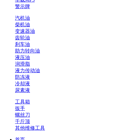
警示牌
汽机油
柴机油
变速器油
齿轮油
刹车油
助力转向油
液压油
润滑脂
液力传动油
防冻液
冷却液
尿素液
工具箱
扳手
螺丝刀
千斤顶
其他维修工具
首页