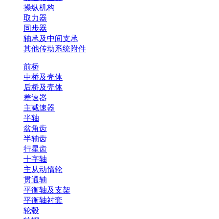
操纵机构
取力器
同步器
轴承及中间支承
其他传动系统附件
前桥
中桥及壳体
后桥及壳体
差速器
主减速器
半轴
盆角齿
半轴齿
行星齿
十字轴
主从动惰轮
贯通轴
平衡轴及支架
平衡轴衬套
轮毂