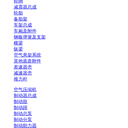
轮辋
减震器总成
轮胎
备胎架
车架总成
车厢及附件
钢板弹簧及支架
横梁
纵梁
空气悬架系统
其他底盘附件
差速器壳
减速器壳
推力杆
空气压缩机
制动器总成
制动鼓
制动蹄
制动总泵
制动分泵
制动助力器