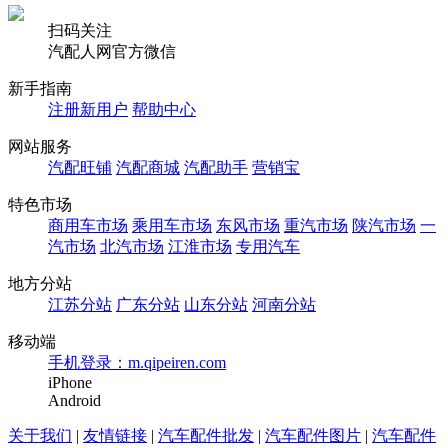
扫码关注
汽配人网官方微信
新手指南
注册新用户
帮助中心
网站服务
汽配旺铺
汽配商城
汽配助手
营销宝
特色市场
商用车市场
乘用车市场
东风市场
重汽市场
陕汽市场
一
汽市场
北汽市场
江淮市场
专用汽车
地方分站
江苏分站
广东分站
山东分站
河南分站
移动端
手机登录：m.qipeiren.com
iPhone
Android
关于我们
|
友情链接
|
汽车配件批发
|
汽车配件图片
|
汽车配件