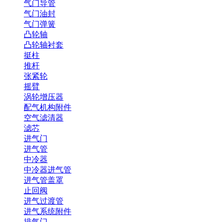
气门导管
气门油封
气门弹簧
凸轮轴
凸轮轴衬套
挺柱
推杆
张紧轮
摇臂
涡轮增压器
配气机构附件
空气滤清器
滤芯
进气门
进气管
中冷器
中冷器进气管
进气管盖罩
止回阀
进气过渡管
进气系统附件
排气门