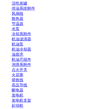
活性炭罐
供油系统附件
风扇组
散热器
节温器
水泵
冷却系附件
机油滤清器
机油泵
机油冷却器
油底壳
机油尺组件
润滑系附件
点火开关
火花塞
搭铁线
高压导线
断电器
发电机
发电机支架
起动机