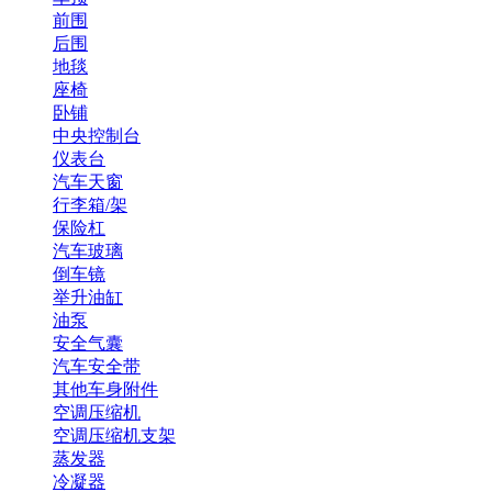
前围
后围
地毯
座椅
卧铺
中央控制台
仪表台
汽车天窗
行李箱/架
保险杠
汽车玻璃
倒车镜
举升油缸
油泵
安全气囊
汽车安全带
其他车身附件
空调压缩机
空调压缩机支架
蒸发器
冷凝器