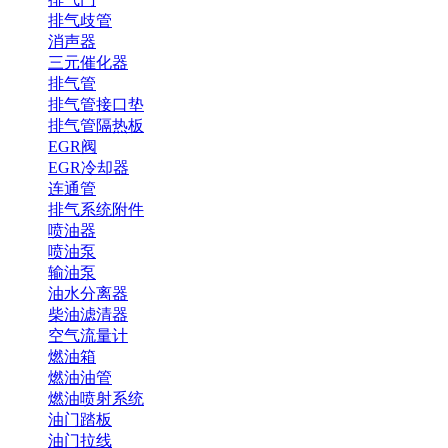
排气歧管
消声器
三元催化器
排气管
排气管接口垫
排气管隔热板
EGR阀
EGR冷却器
连通管
排气系统附件
喷油器
喷油泵
输油泵
油水分离器
柴油滤清器
空气流量计
燃油箱
燃油油管
燃油喷射系统
油门踏板
油门拉线