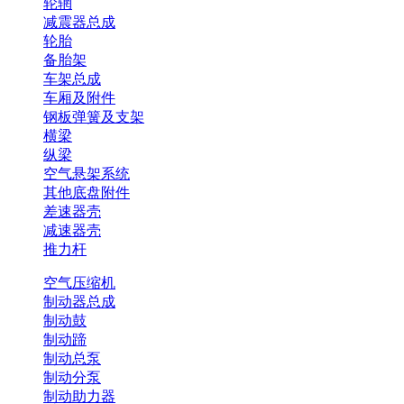
轮辋
减震器总成
轮胎
备胎架
车架总成
车厢及附件
钢板弹簧及支架
横梁
纵梁
空气悬架系统
其他底盘附件
差速器壳
减速器壳
推力杆
空气压缩机
制动器总成
制动鼓
制动蹄
制动总泵
制动分泵
制动助力器