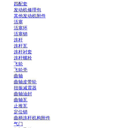
四配套
发动机修理包
其他发动机附件
活塞
活塞环
活塞销
连杆
连杆瓦
连杆衬套
连杆螺栓
飞轮
飞轮壳
曲轴
曲轴皮带轮
扭振减震器
曲轴油封
曲轴瓦
止推瓦
定位销
曲柄连杆机构附件
气门