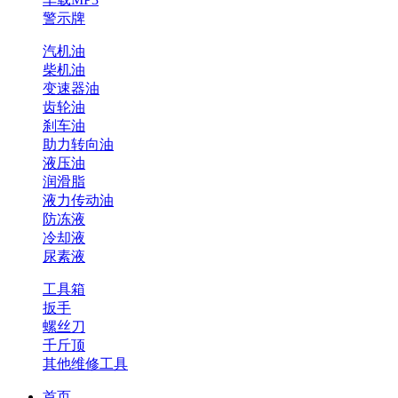
警示牌
汽机油
柴机油
变速器油
齿轮油
刹车油
助力转向油
液压油
润滑脂
液力传动油
防冻液
冷却液
尿素液
工具箱
扳手
螺丝刀
千斤顶
其他维修工具
首页