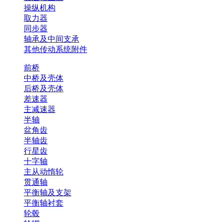
操纵机构
取力器
同步器
轴承及中间支承
其他传动系统附件
前桥
中桥及壳体
后桥及壳体
差速器
主减速器
半轴
盆角齿
半轴齿
行星齿
十字轴
主从动惰轮
贯通轴
平衡轴及支架
平衡轴衬套
轮毂