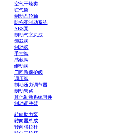
空气干燥类
贮气筒
制动凸轮轴
防抱死制动系统
ABS泵
制动气室总成
卸载阀
制动阀
手控阀
感载阀
继动阀
四回路保护阀
调压阀
制动压力调节器
制动管路
其他制动系统附件
制动调整臂
转向助力泵
转向器总成
转向横拉杆