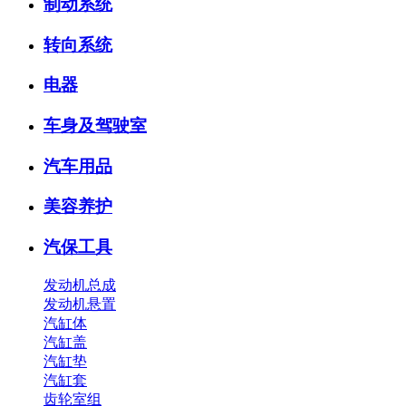
制动系统
转向系统
电器
车身及驾驶室
汽车用品
美容养护
汽保工具
发动机总成
发动机悬置
汽缸体
汽缸盖
汽缸垫
汽缸套
齿轮室组