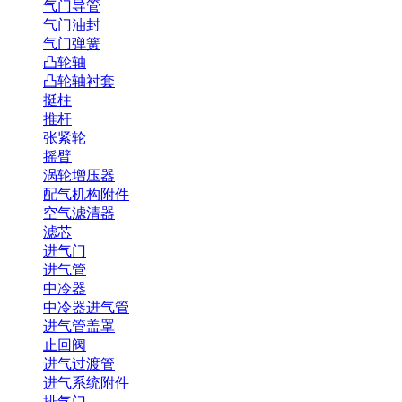
气门导管
气门油封
气门弹簧
凸轮轴
凸轮轴衬套
挺柱
推杆
张紧轮
摇臂
涡轮增压器
配气机构附件
空气滤清器
滤芯
进气门
进气管
中冷器
中冷器进气管
进气管盖罩
止回阀
进气过渡管
进气系统附件
排气门