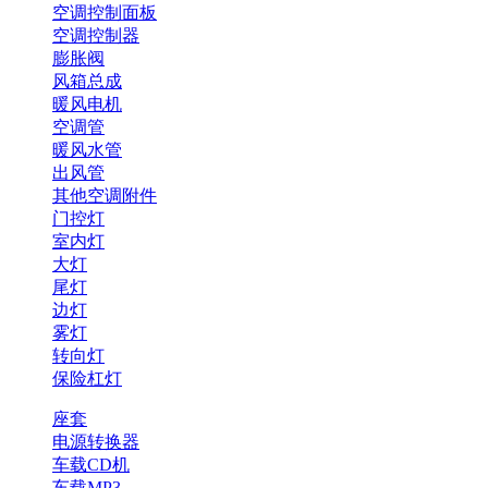
空调控制面板
空调控制器
膨胀阀
风箱总成
暖风电机
空调管
暖风水管
出风管
其他空调附件
门控灯
室内灯
大灯
尾灯
边灯
雾灯
转向灯
保险杠灯
座套
电源转换器
车载CD机
车载MP3