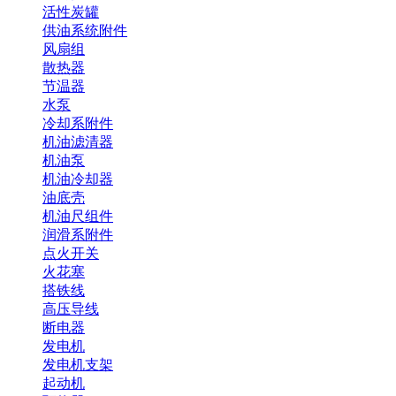
活性炭罐
供油系统附件
风扇组
散热器
节温器
水泵
冷却系附件
机油滤清器
机油泵
机油冷却器
油底壳
机油尺组件
润滑系附件
点火开关
火花塞
搭铁线
高压导线
断电器
发电机
发电机支架
起动机