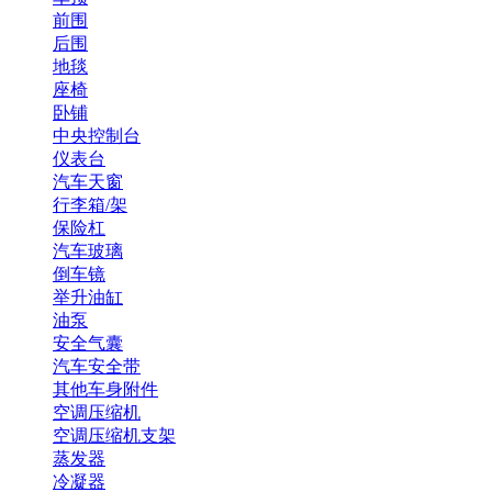
前围
后围
地毯
座椅
卧铺
中央控制台
仪表台
汽车天窗
行李箱/架
保险杠
汽车玻璃
倒车镜
举升油缸
油泵
安全气囊
汽车安全带
其他车身附件
空调压缩机
空调压缩机支架
蒸发器
冷凝器