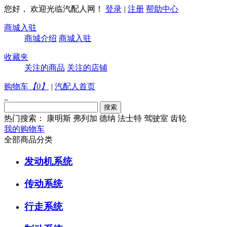
您好， 欢迎光临汽配人网！
登录
|
注册
帮助中心
商城入驻
商城介绍
商城入驻
收藏夹
关注的商品
关注的店铺
购物车
【
0
】
|
汽配人首页
热门搜索：
康明斯
弗列加
德纳
法士特
驾驶室
齿轮
我的购物车
全部商品分类
发动机系统
传动系统
行走系统