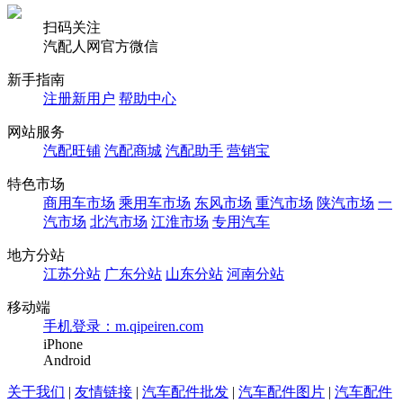
扫码关注
汽配人网官方微信
新手指南
注册新用户
帮助中心
网站服务
汽配旺铺
汽配商城
汽配助手
营销宝
特色市场
商用车市场
乘用车市场
东风市场
重汽市场
陕汽市场
一
汽市场
北汽市场
江淮市场
专用汽车
地方分站
江苏分站
广东分站
山东分站
河南分站
移动端
手机登录：m.qipeiren.com
iPhone
Android
关于我们
|
友情链接
|
汽车配件批发
|
汽车配件图片
|
汽车配件