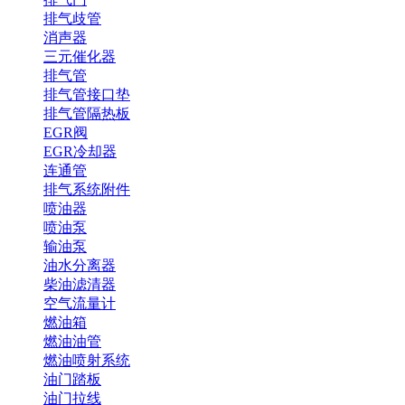
排气歧管
消声器
三元催化器
排气管
排气管接口垫
排气管隔热板
EGR阀
EGR冷却器
连通管
排气系统附件
喷油器
喷油泵
输油泵
油水分离器
柴油滤清器
空气流量计
燃油箱
燃油油管
燃油喷射系统
油门踏板
油门拉线