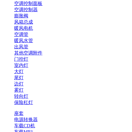
空调控制面板
空调控制器
膨胀阀
风箱总成
暖风电机
空调管
暖风水管
出风管
其他空调附件
门控灯
室内灯
大灯
尾灯
边灯
雾灯
转向灯
保险杠灯
座套
电源转换器
车载CD机
车载MP3