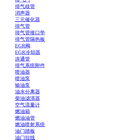
排气歧管
消声器
三元催化器
排气管
排气管接口垫
排气管隔热板
EGR阀
EGR冷却器
连通管
排气系统附件
喷油器
喷油泵
输油泵
油水分离器
柴油滤清器
空气流量计
燃油箱
燃油油管
燃油喷射系统
油门踏板
油门拉线