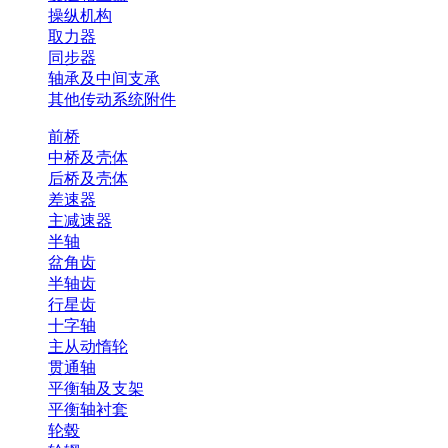
操纵机构
取力器
同步器
轴承及中间支承
其他传动系统附件
前桥
中桥及壳体
后桥及壳体
差速器
主减速器
半轴
盆角齿
半轴齿
行星齿
十字轴
主从动惰轮
贯通轴
平衡轴及支架
平衡轴衬套
轮毂