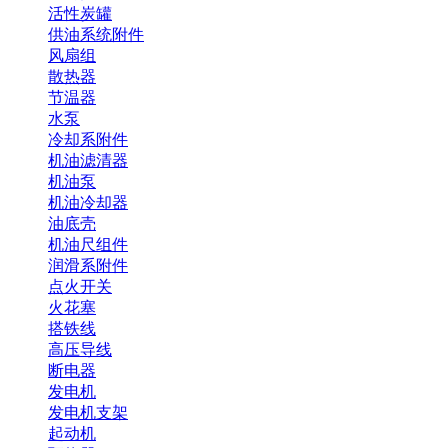
活性炭罐
供油系统附件
风扇组
散热器
节温器
水泵
冷却系附件
机油滤清器
机油泵
机油冷却器
油底壳
机油尺组件
润滑系附件
点火开关
火花塞
搭铁线
高压导线
断电器
发电机
发电机支架
起动机