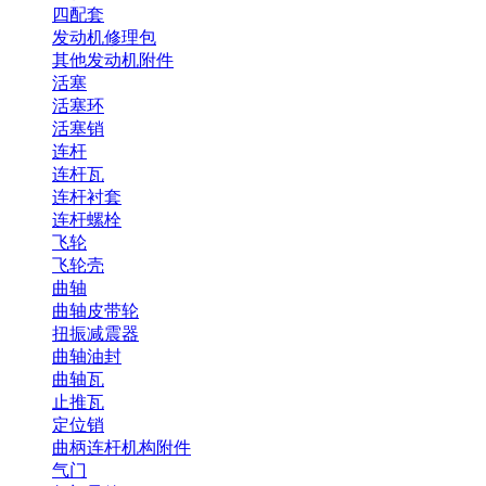
四配套
发动机修理包
其他发动机附件
活塞
活塞环
活塞销
连杆
连杆瓦
连杆衬套
连杆螺栓
飞轮
飞轮壳
曲轴
曲轴皮带轮
扭振减震器
曲轴油封
曲轴瓦
止推瓦
定位销
曲柄连杆机构附件
气门