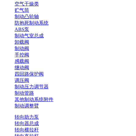
空气干燥类
贮气筒
制动凸轮轴
防抱死制动系统
ABS泵
制动气室总成
卸载阀
制动阀
手控阀
感载阀
继动阀
四回路保护阀
调压阀
制动压力调节器
制动管路
其他制动系统附件
制动调整臂
转向助力泵
转向器总成
转向横拉杆