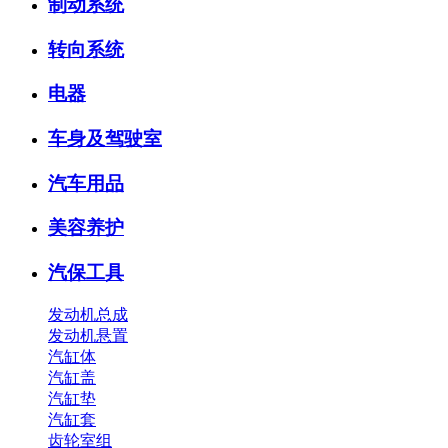
制动系统
转向系统
电器
车身及驾驶室
汽车用品
美容养护
汽保工具
发动机总成
发动机悬置
汽缸体
汽缸盖
汽缸垫
汽缸套
齿轮室组