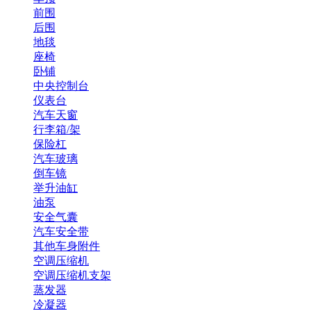
前围
后围
地毯
座椅
卧铺
中央控制台
仪表台
汽车天窗
行李箱/架
保险杠
汽车玻璃
倒车镜
举升油缸
油泵
安全气囊
汽车安全带
其他车身附件
空调压缩机
空调压缩机支架
蒸发器
冷凝器