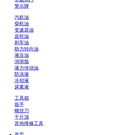
警示牌
汽机油
柴机油
变速器油
齿轮油
刹车油
助力转向油
液压油
润滑脂
液力传动油
防冻液
冷却液
尿素液
工具箱
扳手
螺丝刀
千斤顶
其他维修工具
首页