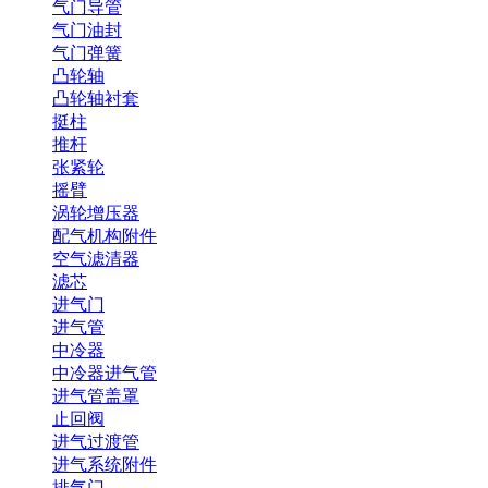
气门导管
气门油封
气门弹簧
凸轮轴
凸轮轴衬套
挺柱
推杆
张紧轮
摇臂
涡轮增压器
配气机构附件
空气滤清器
滤芯
进气门
进气管
中冷器
中冷器进气管
进气管盖罩
止回阀
进气过渡管
进气系统附件
排气门