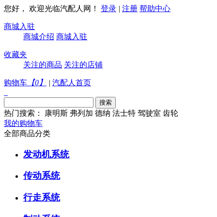
您好， 欢迎光临汽配人网！
登录
|
注册
帮助中心
商城入驻
商城介绍
商城入驻
收藏夹
关注的商品
关注的店铺
购物车
【
0
】
|
汽配人首页
热门搜索：
康明斯
弗列加
德纳
法士特
驾驶室
齿轮
我的购物车
全部商品分类
发动机系统
传动系统
行走系统