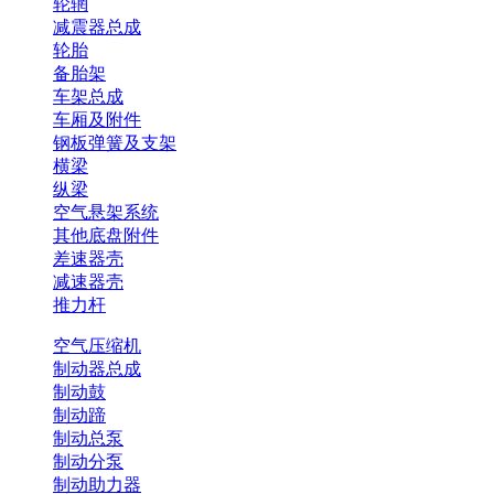
轮辋
减震器总成
轮胎
备胎架
车架总成
车厢及附件
钢板弹簧及支架
横梁
纵梁
空气悬架系统
其他底盘附件
差速器壳
减速器壳
推力杆
空气压缩机
制动器总成
制动鼓
制动蹄
制动总泵
制动分泵
制动助力器