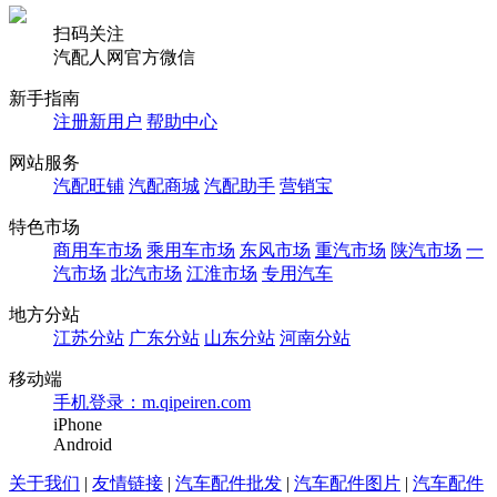
扫码关注
汽配人网官方微信
新手指南
注册新用户
帮助中心
网站服务
汽配旺铺
汽配商城
汽配助手
营销宝
特色市场
商用车市场
乘用车市场
东风市场
重汽市场
陕汽市场
一
汽市场
北汽市场
江淮市场
专用汽车
地方分站
江苏分站
广东分站
山东分站
河南分站
移动端
手机登录：m.qipeiren.com
iPhone
Android
关于我们
|
友情链接
|
汽车配件批发
|
汽车配件图片
|
汽车配件