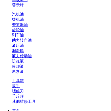
警示牌
汽机油
柴机油
变速器油
齿轮油
刹车油
助力转向油
液压油
润滑脂
液力传动油
防冻液
冷却液
尿素液
工具箱
扳手
螺丝刀
千斤顶
其他维修工具
首页