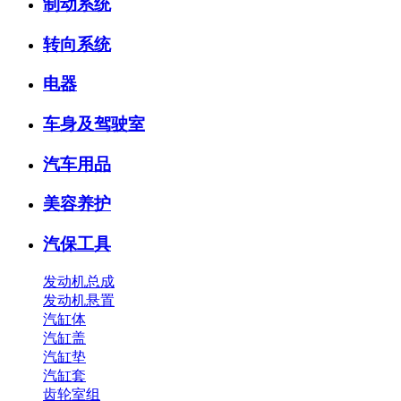
制动系统
转向系统
电器
车身及驾驶室
汽车用品
美容养护
汽保工具
发动机总成
发动机悬置
汽缸体
汽缸盖
汽缸垫
汽缸套
齿轮室组