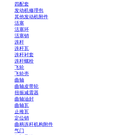
四配套
发动机修理包
其他发动机附件
活塞
活塞环
活塞销
连杆
连杆瓦
连杆衬套
连杆螺栓
飞轮
飞轮壳
曲轴
曲轴皮带轮
扭振减震器
曲轴油封
曲轴瓦
止推瓦
定位销
曲柄连杆机构附件
气门