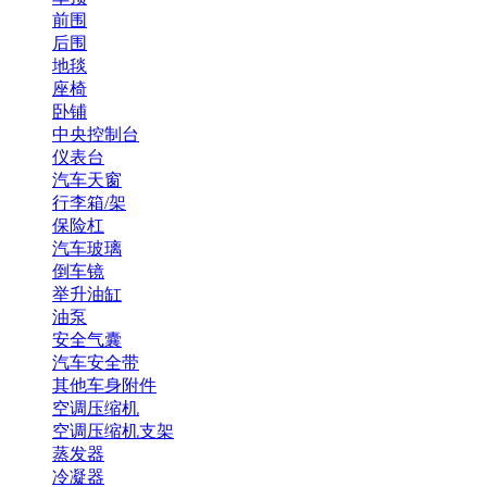
前围
后围
地毯
座椅
卧铺
中央控制台
仪表台
汽车天窗
行李箱/架
保险杠
汽车玻璃
倒车镜
举升油缸
油泵
安全气囊
汽车安全带
其他车身附件
空调压缩机
空调压缩机支架
蒸发器
冷凝器