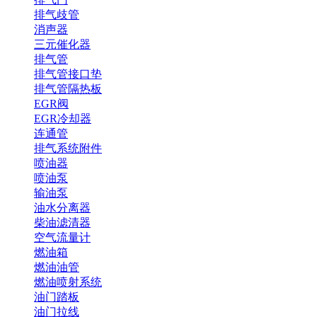
排气歧管
消声器
三元催化器
排气管
排气管接口垫
排气管隔热板
EGR阀
EGR冷却器
连通管
排气系统附件
喷油器
喷油泵
输油泵
油水分离器
柴油滤清器
空气流量计
燃油箱
燃油油管
燃油喷射系统
油门踏板
油门拉线