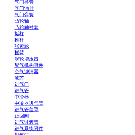
气门导管
气门油封
气门弹簧
凸轮轴
凸轮轴衬套
挺柱
推杆
张紧轮
摇臂
涡轮增压器
配气机构附件
空气滤清器
滤芯
进气门
进气管
中冷器
中冷器进气管
进气管盖罩
止回阀
进气过渡管
进气系统附件
排气门