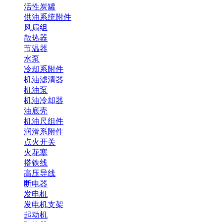
活性炭罐
供油系统附件
风扇组
散热器
节温器
水泵
冷却系附件
机油滤清器
机油泵
机油冷却器
油底壳
机油尺组件
润滑系附件
点火开关
火花塞
搭铁线
高压导线
断电器
发电机
发电机支架
起动机