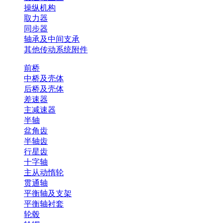
操纵机构
取力器
同步器
轴承及中间支承
其他传动系统附件
前桥
中桥及壳体
后桥及壳体
差速器
主减速器
半轴
盆角齿
半轴齿
行星齿
十字轴
主从动惰轮
贯通轴
平衡轴及支架
平衡轴衬套
轮毂