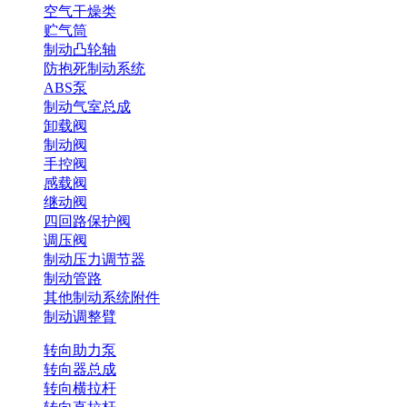
空气干燥类
贮气筒
制动凸轮轴
防抱死制动系统
ABS泵
制动气室总成
卸载阀
制动阀
手控阀
感载阀
继动阀
四回路保护阀
调压阀
制动压力调节器
制动管路
其他制动系统附件
制动调整臂
转向助力泵
转向器总成
转向横拉杆