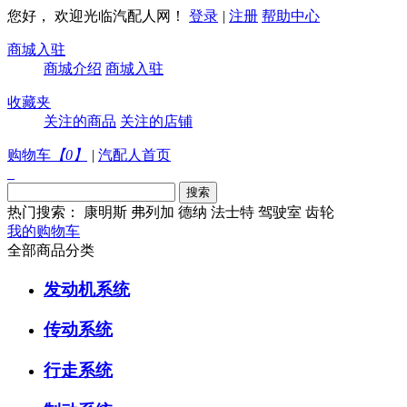
您好， 欢迎光临汽配人网！
登录
|
注册
帮助中心
商城入驻
商城介绍
商城入驻
收藏夹
关注的商品
关注的店铺
购物车
【
0
】
|
汽配人首页
热门搜索：
康明斯
弗列加
德纳
法士特
驾驶室
齿轮
我的购物车
全部商品分类
发动机系统
传动系统
行走系统