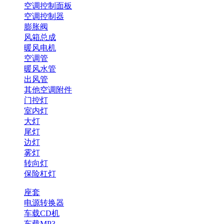
空调控制面板
空调控制器
膨胀阀
风箱总成
暖风电机
空调管
暖风水管
出风管
其他空调附件
门控灯
室内灯
大灯
尾灯
边灯
雾灯
转向灯
保险杠灯
座套
电源转换器
车载CD机
车载MP3