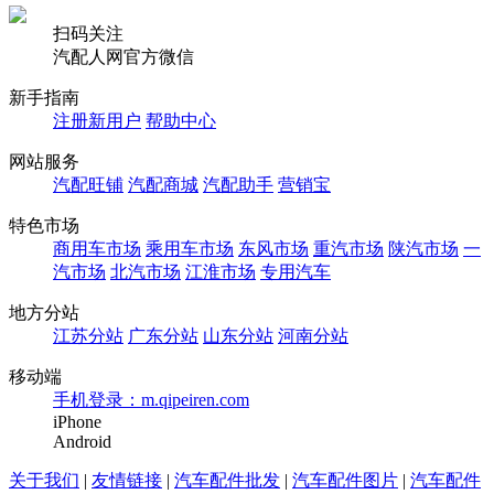
扫码关注
汽配人网官方微信
新手指南
注册新用户
帮助中心
网站服务
汽配旺铺
汽配商城
汽配助手
营销宝
特色市场
商用车市场
乘用车市场
东风市场
重汽市场
陕汽市场
一
汽市场
北汽市场
江淮市场
专用汽车
地方分站
江苏分站
广东分站
山东分站
河南分站
移动端
手机登录：m.qipeiren.com
iPhone
Android
关于我们
|
友情链接
|
汽车配件批发
|
汽车配件图片
|
汽车配件