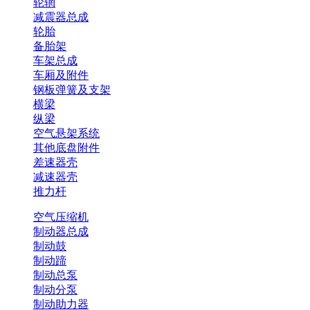
轮辋
减震器总成
轮胎
备胎架
车架总成
车厢及附件
钢板弹簧及支架
横梁
纵梁
空气悬架系统
其他底盘附件
差速器壳
减速器壳
推力杆
空气压缩机
制动器总成
制动鼓
制动蹄
制动总泵
制动分泵
制动助力器