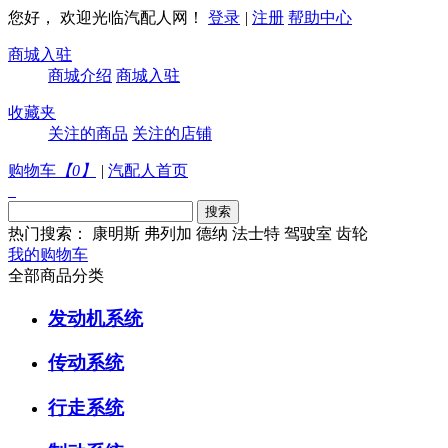
您好， 欢迎光临汽配人网！
登录
|
注册
帮助中心
商城入驻
商城介绍
商城入驻
收藏夹
关注的商品
关注的店铺
购物车
【
0
】
|
汽配人首页
热门搜索：
康明斯
弗列加
德纳
法士特
驾驶室
齿轮
我的购物车
全部商品分类
发动机系统
传动系统
行走系统