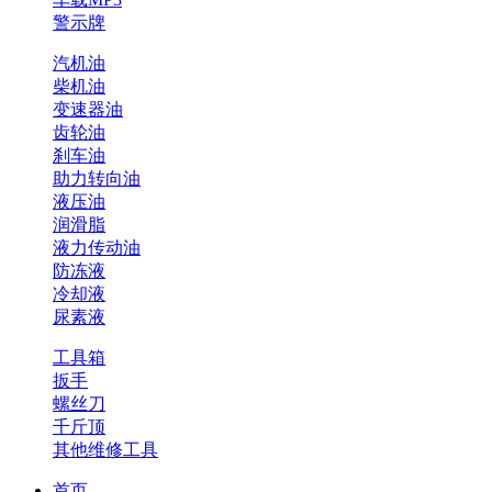
警示牌
汽机油
柴机油
变速器油
齿轮油
刹车油
助力转向油
液压油
润滑脂
液力传动油
防冻液
冷却液
尿素液
工具箱
扳手
螺丝刀
千斤顶
其他维修工具
首页