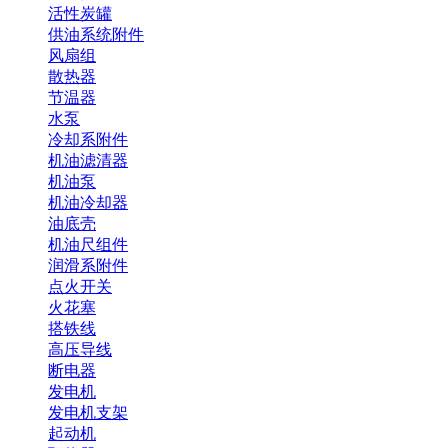
活性炭罐
供油系统附件
风扇组
散热器
节温器
水泵
冷却系附件
机油滤清器
机油泵
机油冷却器
油底壳
机油尺组件
润滑系附件
点火开关
火花塞
搭铁线
高压导线
断电器
发电机
发电机支架
起动机