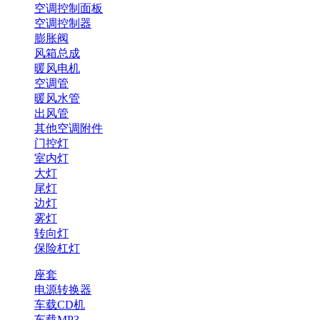
空调控制面板
空调控制器
膨胀阀
风箱总成
暖风电机
空调管
暖风水管
出风管
其他空调附件
门控灯
室内灯
大灯
尾灯
边灯
雾灯
转向灯
保险杠灯
座套
电源转换器
车载CD机
车载MP3