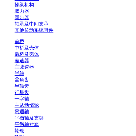
操纵机构
取力器
同步器
轴承及中间支承
其他传动系统附件
前桥
中桥及壳体
后桥及壳体
差速器
主减速器
半轴
盆角齿
半轴齿
行星齿
十字轴
主从动惰轮
贯通轴
平衡轴及支架
平衡轴衬套
轮毂