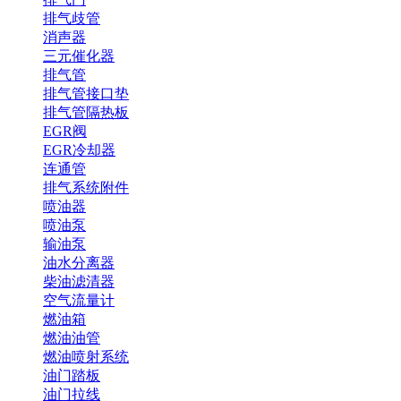
排气歧管
消声器
三元催化器
排气管
排气管接口垫
排气管隔热板
EGR阀
EGR冷却器
连通管
排气系统附件
喷油器
喷油泵
输油泵
油水分离器
柴油滤清器
空气流量计
燃油箱
燃油油管
燃油喷射系统
油门踏板
油门拉线