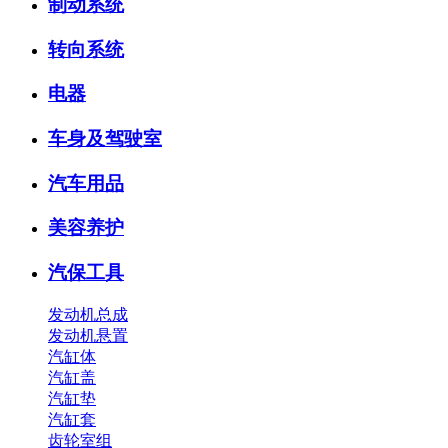
制动系统
转向系统
电器
车身及驾驶室
汽车用品
美容养护
汽保工具
发动机总成
发动机悬置
汽缸体
汽缸盖
汽缸垫
汽缸套
齿轮室组