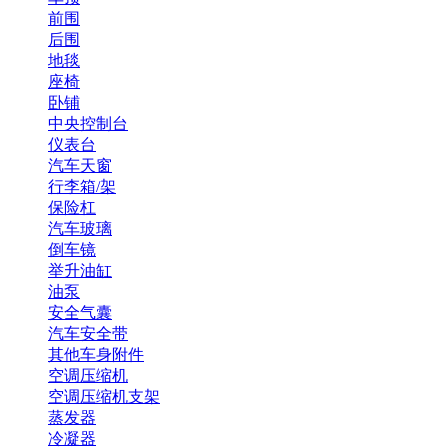
前围
后围
地毯
座椅
卧铺
中央控制台
仪表台
汽车天窗
行李箱/架
保险杠
汽车玻璃
倒车镜
举升油缸
油泵
安全气囊
汽车安全带
其他车身附件
空调压缩机
空调压缩机支架
蒸发器
冷凝器