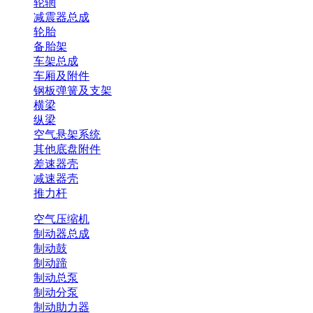
轮辋
减震器总成
轮胎
备胎架
车架总成
车厢及附件
钢板弹簧及支架
横梁
纵梁
空气悬架系统
其他底盘附件
差速器壳
减速器壳
推力杆
空气压缩机
制动器总成
制动鼓
制动蹄
制动总泵
制动分泵
制动助力器