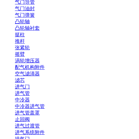
气门导管
气门油封
气门弹簧
凸轮轴
凸轮轴衬套
挺柱
推杆
张紧轮
摇臂
涡轮增压器
配气机构附件
空气滤清器
滤芯
进气门
进气管
中冷器
中冷器进气管
进气管盖罩
止回阀
进气过渡管
进气系统附件
排气门