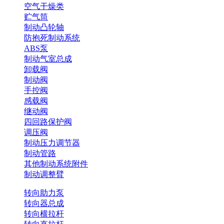
空气干燥类
贮气筒
制动凸轮轴
防抱死制动系统
ABS泵
制动气室总成
卸载阀
制动阀
手控阀
感载阀
继动阀
四回路保护阀
调压阀
制动压力调节器
制动管路
其他制动系统附件
制动调整臂
转向助力泵
转向器总成
转向横拉杆