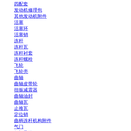
四配套
发动机修理包
其他发动机附件
活塞
活塞环
活塞销
连杆
连杆瓦
连杆衬套
连杆螺栓
飞轮
飞轮壳
曲轴
曲轴皮带轮
扭振减震器
曲轴油封
曲轴瓦
止推瓦
定位销
曲柄连杆机构附件
气门