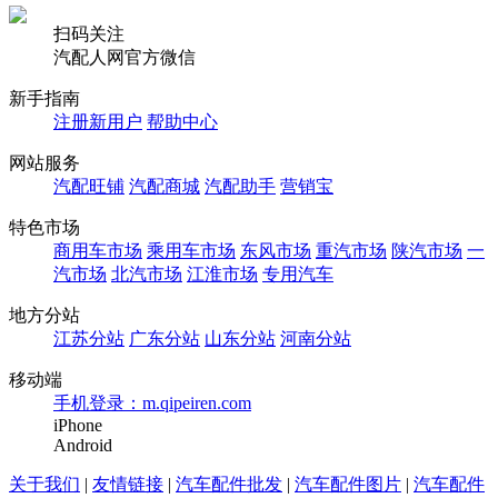
扫码关注
汽配人网官方微信
新手指南
注册新用户
帮助中心
网站服务
汽配旺铺
汽配商城
汽配助手
营销宝
特色市场
商用车市场
乘用车市场
东风市场
重汽市场
陕汽市场
一
汽市场
北汽市场
江淮市场
专用汽车
地方分站
江苏分站
广东分站
山东分站
河南分站
移动端
手机登录：m.qipeiren.com
iPhone
Android
关于我们
|
友情链接
|
汽车配件批发
|
汽车配件图片
|
汽车配件