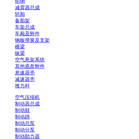
轮辋
减震器总成
轮胎
备胎架
车架总成
车厢及附件
钢板弹簧及支架
横梁
纵梁
空气悬架系统
其他底盘附件
差速器壳
减速器壳
推力杆
空气压缩机
制动器总成
制动鼓
制动蹄
制动总泵
制动分泵
制动助力器