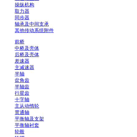
操纵机构
取力器
同步器
轴承及中间支承
其他传动系统附件
前桥
中桥及壳体
后桥及壳体
差速器
主减速器
半轴
盆角齿
半轴齿
行星齿
十字轴
主从动惰轮
贯通轴
平衡轴及支架
平衡轴衬套
轮毂