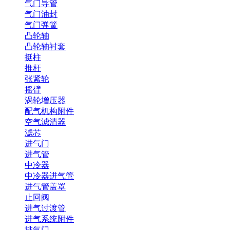
气门导管
气门油封
气门弹簧
凸轮轴
凸轮轴衬套
挺柱
推杆
张紧轮
摇臂
涡轮增压器
配气机构附件
空气滤清器
滤芯
进气门
进气管
中冷器
中冷器进气管
进气管盖罩
止回阀
进气过渡管
进气系统附件
排气门