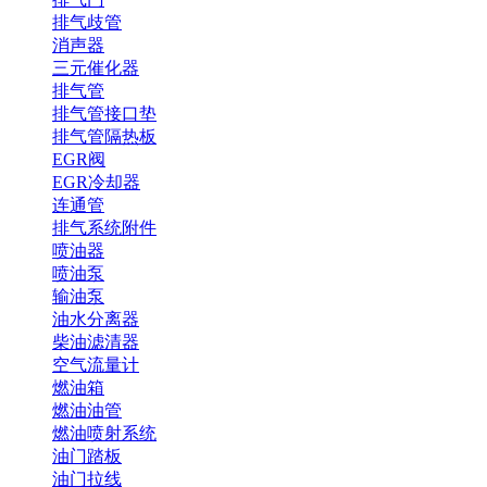
排气歧管
消声器
三元催化器
排气管
排气管接口垫
排气管隔热板
EGR阀
EGR冷却器
连通管
排气系统附件
喷油器
喷油泵
输油泵
油水分离器
柴油滤清器
空气流量计
燃油箱
燃油油管
燃油喷射系统
油门踏板
油门拉线