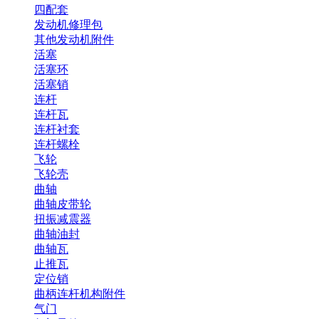
四配套
发动机修理包
其他发动机附件
活塞
活塞环
活塞销
连杆
连杆瓦
连杆衬套
连杆螺栓
飞轮
飞轮壳
曲轴
曲轴皮带轮
扭振减震器
曲轴油封
曲轴瓦
止推瓦
定位销
曲柄连杆机构附件
气门