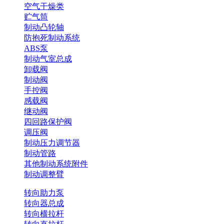
空气干燥类
贮气筒
制动凸轮轴
防抱死制动系统
ABS泵
制动气室总成
卸载阀
制动阀
手控阀
感载阀
继动阀
四回路保护阀
调压阀
制动压力调节器
制动管路
其他制动系统附件
制动调整臂
转向助力泵
转向器总成
转向横拉杆