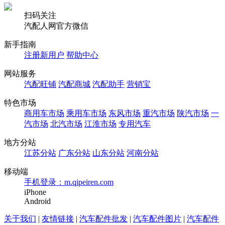
扫码关注
汽配人网官方微信
新手指南
注册新用户
帮助中心
网站服务
汽配旺铺
汽配商城
汽配助手
营销宝
特色市场
商用车市场
乘用车市场
东风市场
重汽市场
陕汽市场
一
汽市场
北汽市场
江淮市场
专用汽车
地方分站
江苏分站
广东分站
山东分站
河南分站
移动端
手机登录：m.qipeiren.com
iPhone
Android
关于我们
|
友情链接
|
汽车配件批发
|
汽车配件图片
|
汽车配件