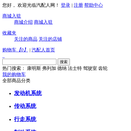
您好， 欢迎光临汽配人网！
登录
|
注册
帮助中心
商城入驻
商城介绍
商城入驻
收藏夹
关注的商品
关注的店铺
购物车
【
0
】
|
汽配人首页
热门搜索：
康明斯
弗列加
德纳
法士特
驾驶室
齿轮
我的购物车
全部商品分类
发动机系统
传动系统
行走系统