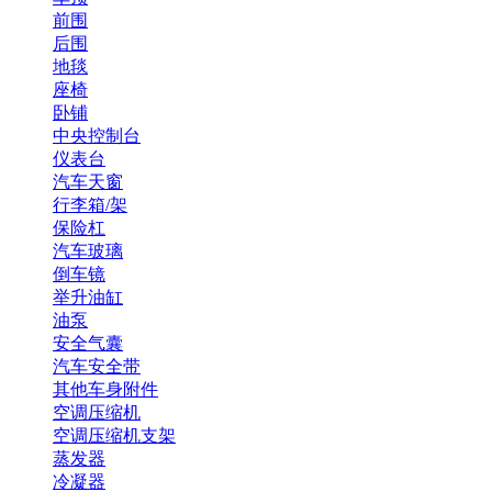
前围
后围
地毯
座椅
卧铺
中央控制台
仪表台
汽车天窗
行李箱/架
保险杠
汽车玻璃
倒车镜
举升油缸
油泵
安全气囊
汽车安全带
其他车身附件
空调压缩机
空调压缩机支架
蒸发器
冷凝器