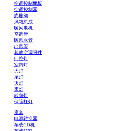
空调控制面板
空调控制器
膨胀阀
风箱总成
暖风电机
空调管
暖风水管
出风管
其他空调附件
门控灯
室内灯
大灯
尾灯
边灯
雾灯
转向灯
保险杠灯
座套
电源转换器
车载CD机
车载MP3