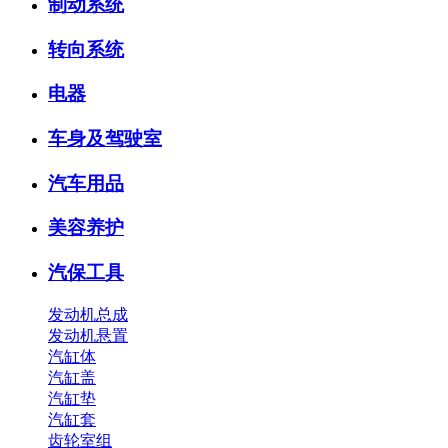
制动系统
转向系统
电器
车身及驾驶室
汽车用品
美容养护
汽保工具
发动机总成
发动机悬置
汽缸体
汽缸盖
汽缸垫
汽缸套
齿轮室组