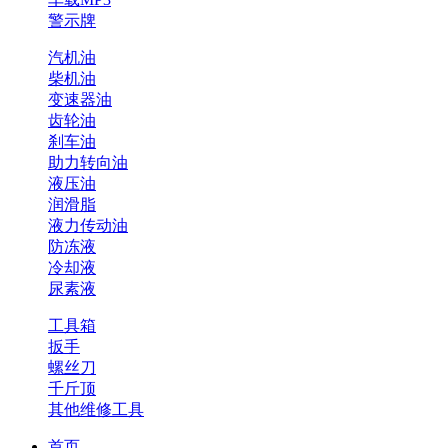
警示牌
汽机油
柴机油
变速器油
齿轮油
刹车油
助力转向油
液压油
润滑脂
液力传动油
防冻液
冷却液
尿素液
工具箱
扳手
螺丝刀
千斤顶
其他维修工具
首页