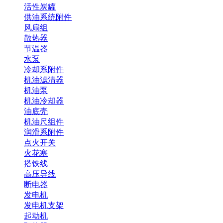
活性炭罐
供油系统附件
风扇组
散热器
节温器
水泵
冷却系附件
机油滤清器
机油泵
机油冷却器
油底壳
机油尺组件
润滑系附件
点火开关
火花塞
搭铁线
高压导线
断电器
发电机
发电机支架
起动机