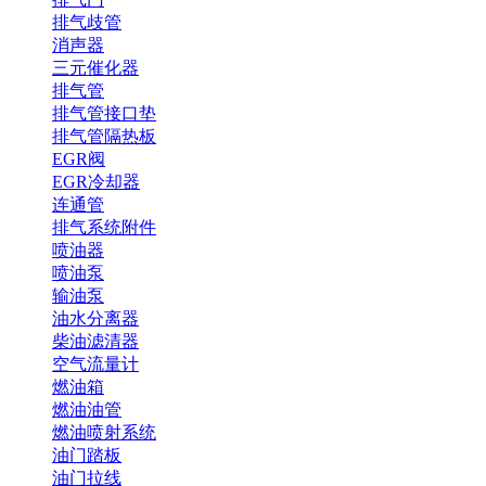
排气歧管
消声器
三元催化器
排气管
排气管接口垫
排气管隔热板
EGR阀
EGR冷却器
连通管
排气系统附件
喷油器
喷油泵
输油泵
油水分离器
柴油滤清器
空气流量计
燃油箱
燃油油管
燃油喷射系统
油门踏板
油门拉线