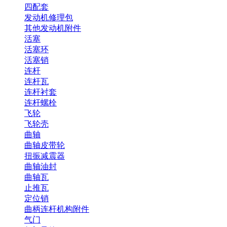
四配套
发动机修理包
其他发动机附件
活塞
活塞环
活塞销
连杆
连杆瓦
连杆衬套
连杆螺栓
飞轮
飞轮壳
曲轴
曲轴皮带轮
扭振减震器
曲轴油封
曲轴瓦
止推瓦
定位销
曲柄连杆机构附件
气门