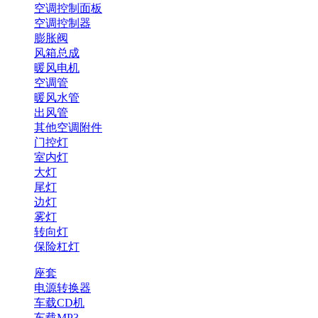
空调控制面板
空调控制器
膨胀阀
风箱总成
暖风电机
空调管
暖风水管
出风管
其他空调附件
门控灯
室内灯
大灯
尾灯
边灯
雾灯
转向灯
保险杠灯
座套
电源转换器
车载CD机
车载MP3