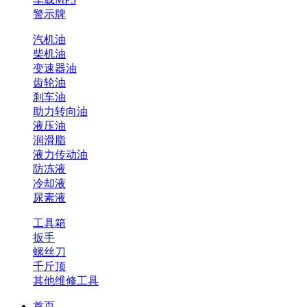
警示牌
汽机油
柴机油
变速器油
齿轮油
刹车油
助力转向油
液压油
润滑脂
液力传动油
防冻液
冷却液
尿素液
工具箱
扳手
螺丝刀
千斤顶
其他维修工具
首页