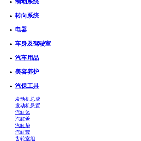
制动系统
转向系统
电器
车身及驾驶室
汽车用品
美容养护
汽保工具
发动机总成
发动机悬置
汽缸体
汽缸盖
汽缸垫
汽缸套
齿轮室组