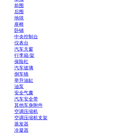
前围
后围
地毯
座椅
卧铺
中央控制台
仪表台
汽车天窗
行李箱/架
保险杠
汽车玻璃
倒车镜
举升油缸
油泵
安全气囊
汽车安全带
其他车身附件
空调压缩机
空调压缩机支架
蒸发器
冷凝器