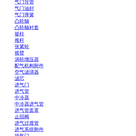
气门导管
气门油封
气门弹簧
凸轮轴
凸轮轴衬套
挺柱
推杆
张紧轮
摇臂
涡轮增压器
配气机构附件
空气滤清器
滤芯
进气门
进气管
中冷器
中冷器进气管
进气管盖罩
止回阀
进气过渡管
进气系统附件
排气门