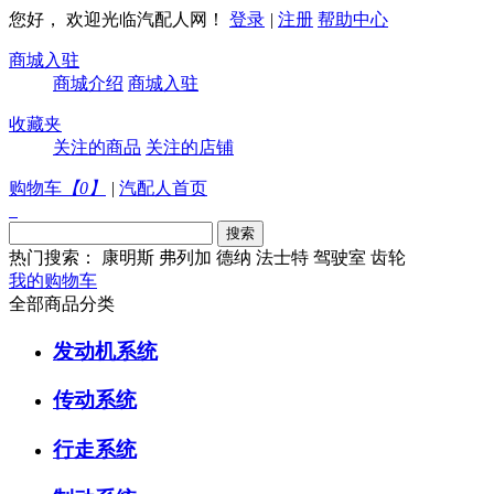
您好， 欢迎光临汽配人网！
登录
|
注册
帮助中心
商城入驻
商城介绍
商城入驻
收藏夹
关注的商品
关注的店铺
购物车
【
0
】
|
汽配人首页
热门搜索：
康明斯
弗列加
德纳
法士特
驾驶室
齿轮
我的购物车
全部商品分类
发动机系统
传动系统
行走系统