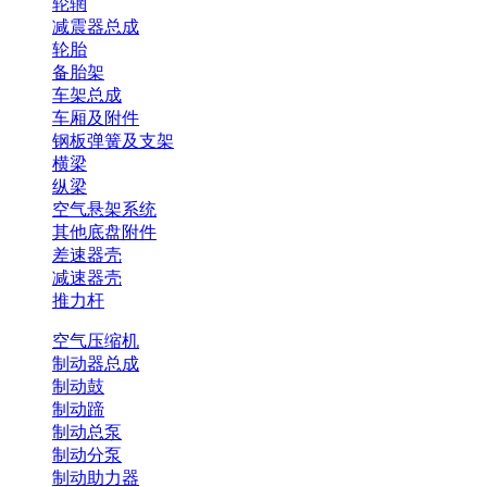
轮辋
减震器总成
轮胎
备胎架
车架总成
车厢及附件
钢板弹簧及支架
横梁
纵梁
空气悬架系统
其他底盘附件
差速器壳
减速器壳
推力杆
空气压缩机
制动器总成
制动鼓
制动蹄
制动总泵
制动分泵
制动助力器