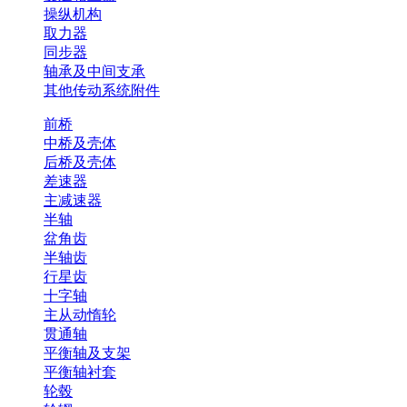
操纵机构
取力器
同步器
轴承及中间支承
其他传动系统附件
前桥
中桥及壳体
后桥及壳体
差速器
主减速器
半轴
盆角齿
半轴齿
行星齿
十字轴
主从动惰轮
贯通轴
平衡轴及支架
平衡轴衬套
轮毂