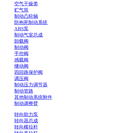
空气干燥类
贮气筒
制动凸轮轴
防抱死制动系统
ABS泵
制动气室总成
卸载阀
制动阀
手控阀
感载阀
继动阀
四回路保护阀
调压阀
制动压力调节器
制动管路
其他制动系统附件
制动调整臂
转向助力泵
转向器总成
转向横拉杆