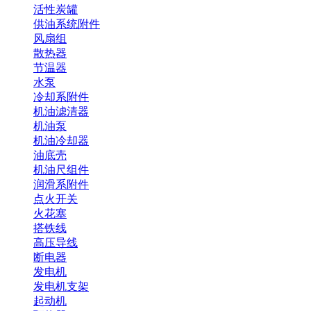
活性炭罐
供油系统附件
风扇组
散热器
节温器
水泵
冷却系附件
机油滤清器
机油泵
机油冷却器
油底壳
机油尺组件
润滑系附件
点火开关
火花塞
搭铁线
高压导线
断电器
发电机
发电机支架
起动机