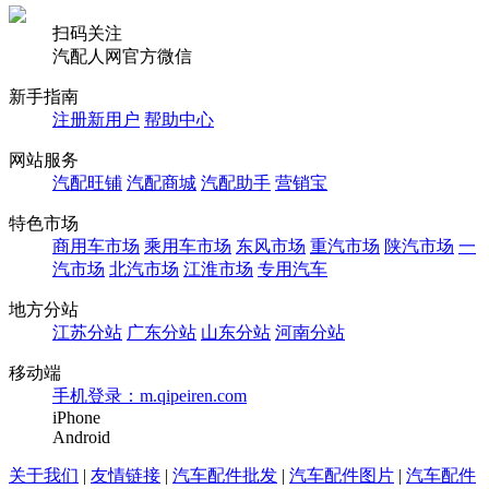
扫码关注
汽配人网官方微信
新手指南
注册新用户
帮助中心
网站服务
汽配旺铺
汽配商城
汽配助手
营销宝
特色市场
商用车市场
乘用车市场
东风市场
重汽市场
陕汽市场
一
汽市场
北汽市场
江淮市场
专用汽车
地方分站
江苏分站
广东分站
山东分站
河南分站
移动端
手机登录：m.qipeiren.com
iPhone
Android
关于我们
|
友情链接
|
汽车配件批发
|
汽车配件图片
|
汽车配件